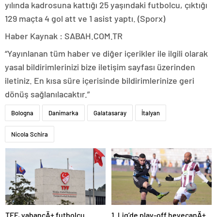
yılında kadrosuna kattığı 25 yaşındaki futbolcu, çıktığı
129 maçta 4 gol att ve 1 asist yaptı. (Sporx)
Haber Kaynak : SABAH.COM.TR
“Yayınlanan tüm haber ve diğer içerikler ile ilgili olarak
yasal bildirimlerinizi bize iletişim sayfası üzerinden
iletiniz. En kısa süre içerisinde bildirimlerinize geri
dönüş sağlanılacaktır.”
Bologna
Danimarka
Galatasaray
İtalyan
Nicola Schira
TFF, yabancÄ± futbolcu
1. Lig’de play-off heyecanÄ±