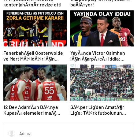
kontenjanÄ±nÄ± revize etti
baÅlÄ±yor!
FenerbahÃ§eli Oosterwolde
YayÄ±nda Victor Osimhen
ve Mert MÃ¼ldÃ¼r iÃ§in
iÃ§in Ã§arpÄ±cÄ± iddia:
olaylÄ± derbi davasÄ±nda
“Futbol tarihinin en
zorla getirme kararÄ±
bÃ¼yÃ¼k Åoku olur!”
SÃ¼per Lig’den AmatÃ¶r
12 Dev Adam’Ä±n DÃ¼nya
Lig’e: TÃ¼rk futbolunun
KupasÄ± elemeleri maÃ§
kÃ¶klÃ¼ kulÃ¼pleri dibi
programÄ± aÃ§Ä±klandÄ±
gÃ¶rdÃ¼