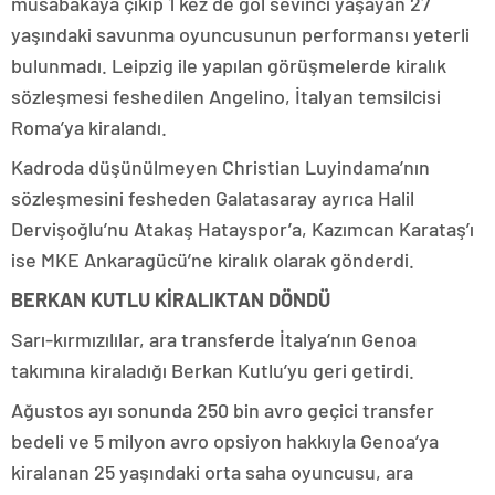
müsabakaya çıkıp 1 kez de gol sevinci yaşayan 27
yaşındaki savunma oyuncusunun performansı yeterli
bulunmadı. Leipzig ile yapılan görüşmelerde kiralık
sözleşmesi feshedilen Angelino, İtalyan temsilcisi
Roma’ya kiralandı.
Kadroda düşünülmeyen Christian Luyindama’nın
sözleşmesini fesheden Galatasaray ayrıca Halil
Dervişoğlu’nu Atakaş Hatayspor’a, Kazımcan Karataş’ı
ise MKE Ankaragücü’ne kiralık olarak gönderdi.
BERKAN KUTLU KİRALIKTAN DÖNDÜ
Sarı-kırmızılılar, ara transferde İtalya’nın Genoa
takımına kiraladığı Berkan Kutlu’yu geri getirdi.
Ağustos ayı sonunda 250 bin avro geçici transfer
bedeli ve 5 milyon avro opsiyon hakkıyla Genoa’ya
kiralanan 25 yaşındaki orta saha oyuncusu, ara