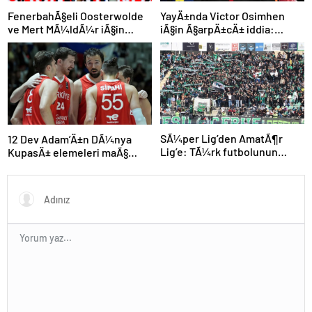
FenerbahÃ§eli Oosterwolde
YayÄ±nda Victor Osimhen
ve Mert MÃ¼ldÃ¼r iÃ§in
iÃ§in Ã§arpÄ±cÄ± iddia:
olaylÄ± derbi davasÄ±nda
“Futbol tarihinin en
zorla getirme kararÄ±
bÃ¼yÃ¼k Åoku olur!”
SÃ¼per Lig’den AmatÃ¶r
12 Dev Adam’Ä±n DÃ¼nya
Lig’e: TÃ¼rk futbolunun
KupasÄ± elemeleri maÃ§
kÃ¶klÃ¼ kulÃ¼pleri dibi
programÄ± aÃ§Ä±klandÄ±
gÃ¶rdÃ¼