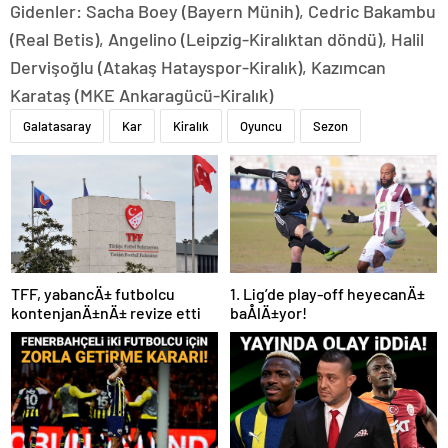
Gidenler: Sacha Boey (Bayern Münih), Cedric Bakambu
(Real Betis), Angelino (Leipzig-Kiralıktan döndü), Halil
Dervişoğlu (Atakaş Hatayspor-Kiralık), Kazımcan
Karataş (MKE Ankaragücü-Kiralık)
Galatasaray
Kar
Kiralık
Oyuncu
Sezon
TFF, yabancÄ± futbolcu
1. Lig’de play-off heyecanÄ±
kontenjanÄ±nÄ± revize etti
baÅlÄ±yor!