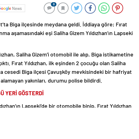
0
News
’ta Biga ilçesinde meydana geldi. İddiaya göre; Fırat
şanma aşamasındaki eşi Saliha Gizem Yıldızhan’ın Lapseki
zhan, Saliha Gizem’i otomobil ile alıp, Biga istikametine
çıktı. Fırat Yıldızhan, ilk eşinden 2 çocuğu olan Saliha
ra cesedi Biga ilçesi Çavuşköy mevkisindeki bir hafriyat
lamayan yakınları, durumu polise bildirdi.
ĞÜ YERİ GÖSTERDİ
dızhan’ın Lapseki’de bir otomobile binip, Fırat Yıldızhan
te geçen ekipler, şüpheliyi yakaladı. Yıldızhan ifadesinde;
ri gösterdi. Bölgede inceleme yapan polis ekipleri, 18
e ulaştı. Polis, cesedi gömerken Fırat Yıldızhan’a