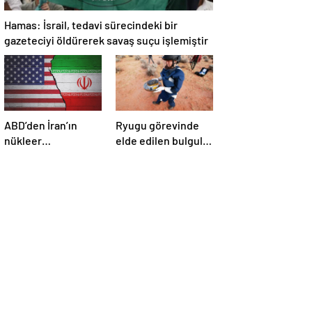
Hamas: İsrail, tedavi sürecindeki bir
gazeteciyi öldürerek savaş suçu işlemiştir
ABD’den İran’ın
Ryugu görevinde
nükleer
elde edilen bulgular
araştırmalarına
suyun dünyaya
yönelik yeni
asteroitlerce
yaptırımlar
getirilmiş
olabileceğini
gösteriyor