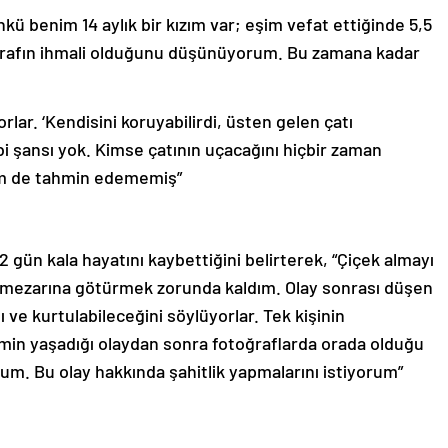
ü benim 14 aylık bir kızım var; eşim vefat ettiğinde 5,5
 tarafın ihmali olduğunu düşünüyorum. Bu zamana kadar
rlar. ‘Kendisini koruyabilirdi, üsten gelen çatı
bi şansı yok. Kimse çatının uçacağını hiçbir zaman
im de tahmin edememiş”
gün kala hayatını kaybettiğini belirterek, “Çiçek almayı
ezarına götürmek zorunda kaldım. Olay sonrası düşen
ı ve kurtulabileceğini söylüyorlar. Tek kişinin
imin yaşadığı olaydan sonra fotoğraflarda orada olduğu
um. Bu olay hakkında şahitlik yapmalarını istiyorum”