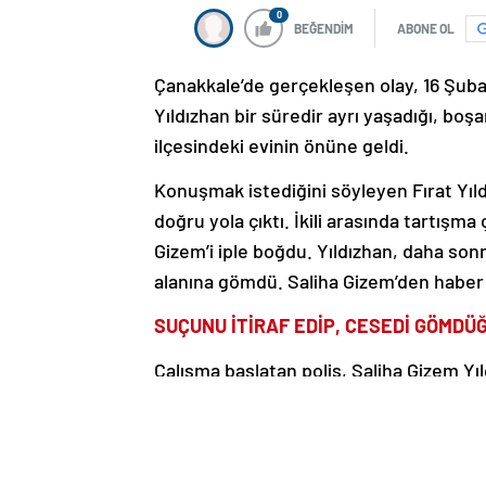
0
BEĞENDİM
ABONE OL
Çanakkale’de gerçekleşen olay, 16 Şubat
Yıldızhan bir süredir ayrı yaşadığı, bo
ilçesindeki evinin önüne geldi.
Konuşmak istediğini söyleyen Fırat Yıldı
doğru yola çıktı. İkili arasında tartışma 
Gizem’i iple boğdu. Yıldızhan, daha son
alanına gömdü. Saliha Gizem’den haber a
SUÇUNU İTİRAF EDİP, CESEDİ GÖMDÜ
Çalışma başlatan polis, Saliha Gizem Yıl
ile ilçeden ayrıldığını belirledi. Hareke
cinayeti itiraf edip, cesedi gömdüğü ye
Şubat’ta Saliha Gizem’in cansız bedenin