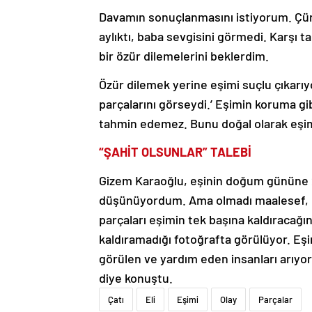
Davamın sonuçlanmasını istiyorum. Çünk
aylıktı, baba sevgisini görmedi. Karşı
bir özür dilemelerini beklerdim.
Özür dilemek yerine eşimi suçlu çıkarıyo
parçalarını görseydi.’ Eşimin koruma gi
tahmin edemez. Bunu doğal olarak eş
“ŞAHİT OLSUNLAR” TALEBİ
Gizem Karaoğlu, eşinin doğum gününe 2 
düşünüyordum. Ama olmadı maalesef, m
parçaları eşimin tek başına kaldıracağın
kaldıramadığı fotoğrafta görülüyor. Eş
görülen ve yardım eden insanları arıyor
diye konuştu.
Çatı
Eli
Eşimi
Olay
Parçalar