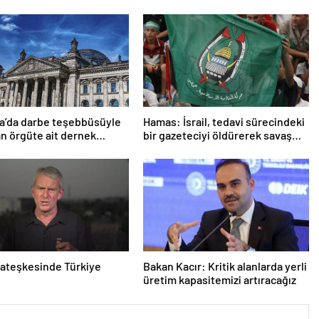
a’da darbe teşebbüsüyle
Hamas: İsrail, tedavi sürecindeki
n örgüte ait dernek
bir gazeteciyi öldürerek savaş
ndı
suçu işlemiştir
ateşkesinde Türkiye
Bakan Kacır: Kritik alanlarda yerli
üretim kapasitemizi artıracağız