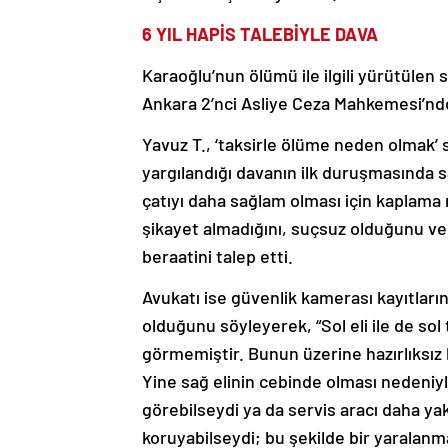
6 YIL HAPİS TALEBİYLE DAVA
Karaoğlu’nun ölümü ile ilgili yürütüle
Ankara 2’nci Asliye Ceza Mahkemesi’nde
Yavuz T., ‘taksirle ölüme neden olmak’ 
yargılandığı davanın ilk duruşmasında s
çatıyı daha sağlam olması için kaplama ma
şikayet almadığını, suçsuz olduğunu ve 
beraatini talep etti.
Avukatı ise güvenlik kamerası kayıtları
olduğunu söyleyerek, “Sol eli ile de so
görmemiştir. Bunun üzerine hazırlıksız
Yine sağ elinin cebinde olması nedeniy
görebilseydi ya da servis aracı daha yakı
koruyabilseydi; bu şekilde bir yaralan