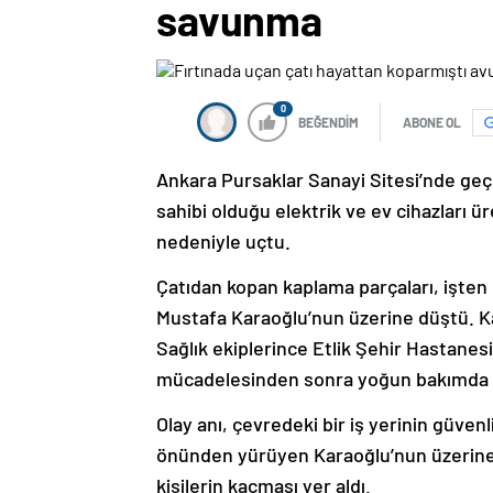
savunma
0
BEĞENDİM
ABONE OL
Ankara Pursaklar Sanayi Sitesi’nde geçe
sahibi olduğu elektrik ve ev cihazları ür
nedeniyle uçtu.
Çatıdan kopan kaplama parçaları, işten 
Mustafa Karaoğlu’nun üzerine düştü. Ka
Sağlık ekiplerince Etlik Şehir Hastanes
mücadelesinden sonra yoğun bakımda h
Olay anı, çevredeki bir iş yerinin güve
önünden yürüyen Karaoğlu’nun üzerine 
kişilerin kaçması yer aldı.