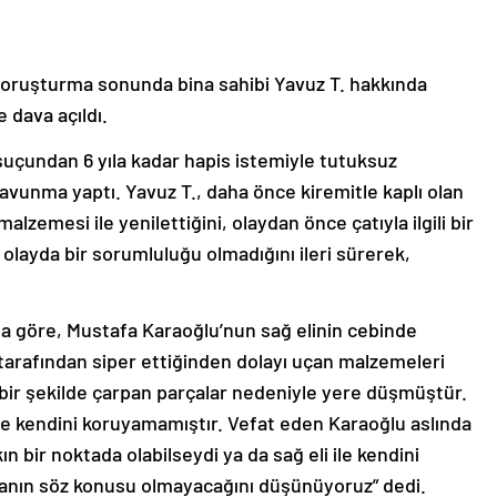
n soruşturma sonunda bina sahibi Yavuz T. hakkında
 dava açıldı.
suçundan 6 yıla kadar hapis istemiyle tutuksuz
avunma yaptı. Yavuz T., daha önce kiremitle kaplı olan
lzemesi ile yenilettiğini, olaydan önce çatıyla ilgili bir
olayda bir sorumluluğu olmadığını ileri sürerek,
na göre, Mustafa Karaoğlu’nun sağ elinin cebinde
l tarafından siper ettiğinden dolayı uçan malzemeleri
 bir şekilde çarpan parçalar nedeniyle yere düşmüştür.
le kendini koruyamamıştır. Vefat eden Karaoğlu aslında
n bir noktada olabilseydi ya da sağ eli ile kendini
manın söz konusu olmayacağını düşünüyoruz” dedi.