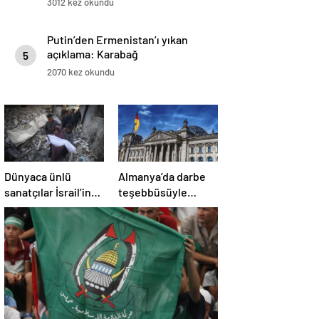
3012 kez okundu
Putin’den Ermenistan’ı yıkan
açıklama: Karabağ
5
Azerbaycan’ın ayrılmaz bir
2070 kez okundu
parçasıdır!
Dünyaca ünlü
Almanya’da darbe
sanatçılar İsrail’in
teşebbüsüyle
Gazze’deki
suçlanan örgüte ait
soykırımını kınadı
dernek yasaklandı