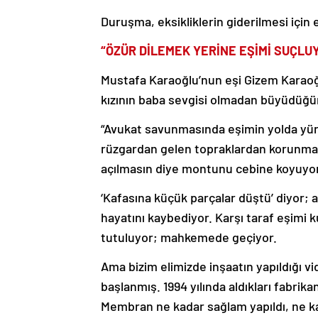
Duruşma, eksikliklerin giderilmesi için 
“ÖZÜR DİLEMEK YERİNE EŞİMİ SUÇLU
Mustafa Karaoğlu’nun eşi Gizem Karaoğl
kızının baba sevgisi olmadan büyüdüğün
“Avukat savunmasında eşimin yolda yür
rüzgardan gelen topraklardan korunmak i
açılmasın diye montunu cebine koyuyor
‘Kafasına küçük parçalar düştü’ diyor; a
hayatını kaybediyor. Karşı taraf eşimi 
tutuluyor; mahkemede geçiyor.
Ama bizim elimizde inşaatın yapıldığı v
başlanmış. 1994 yılında aldıkları fabrik
Membran ne kadar sağlam yapıldı, ne ka