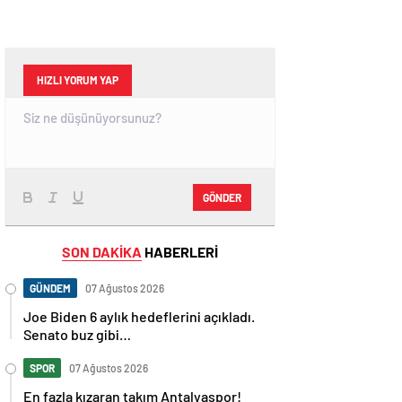
HIZLI YORUM YAP
GÖNDER
SON DAKİKA
HABERLERİ
GÜNDEM
07 Ağustos 2026
Joe Biden 6 aylık hedeflerini açıkladı.
Senato buz gibi…
SPOR
07 Ağustos 2026
En fazla kızaran takım Antalyaspor!