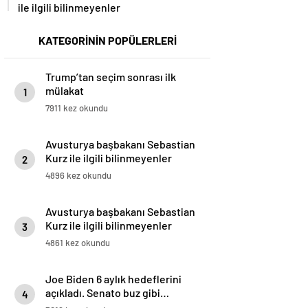
ile ilgili bilinmeyenler
KATEGORİNİN POPÜLERLERİ
Trump’tan seçim sonrası ilk
mülakat
1
7911 kez okundu
Avusturya başbakanı Sebastian
Kurz ile ilgili bilinmeyenler
2
4896 kez okundu
Avusturya başbakanı Sebastian
Kurz ile ilgili bilinmeyenler
3
4861 kez okundu
Joe Biden 6 aylık hedeflerini
açıkladı. Senato buz gibi…
4