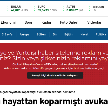
DOLAR
EURO
ALTIN
BITCOIN
47,7071
55,0433
6.601,67
%
0.17%
0.05%
1,68
Ekonomi
Spor
Kadın
Foto Galeri
Videolar
3.Sayfa
Avrupa
Bülten
Din
Eğitim
Hayat
Politika
an çatı hayattan koparmıştı avukattan skandal savunma
ı hayattan koparmıştı avuk