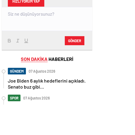
HIZLI YORUM YAP
GÖNDER
SON DAKİKA
HABERLERİ
GÜNDEM
07 Ağustos 2026
Joe Biden 6 aylık hedeflerini açıkladı.
Senato buz gibi…
SPOR
07 Ağustos 2026
En fazla kızaran takım Antalyaspor!
Tam 5 futbolcu….
GÜNDEM
07 Ağustos 2026
Norweç silahlı kuvvetleri kadınlardan