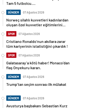
Tam 5 futbolcu….
GÜNDEM
07 Ağustos 2026
Norweç silahlı kuvvetleri kadınlardan
oluşan özel kuvvetler eğitimlerini
başlattı.
SPOR
07 Ağustos 2026
Cristiano Ronaldo’nun akıllara zarar
tüm kariyerinin istatistiğini çıkardık !
SPOR
07 Ağustos 2026
Galatasaray’a kötü haber! Monaco’dan
flaş Onyekuru kararı.
GÜNDEM
07 Ağustos 2026
Trump’tan seçim sonrası ilk mülakat
GÜNDEM
07 Ağustos 2026
Avusturya başbakanı Sebastian Kurz