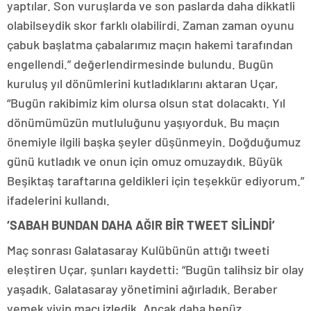
yaptılar. Son vuruşlarda ve son paslarda daha dikkatli
olabilseydik skor farklı olabilirdi. Zaman zaman oyunu
çabuk başlatma çabalarımız maçın hakemi tarafından
engellendi.” değerlendirmesinde bulundu. Bugün
kuruluş yıl dönümlerini kutladıklarını aktaran Uçar,
“Bugün rakibimiz kim olursa olsun stat dolacaktı. Yıl
dönümümüzün mutluluğunu yaşıyorduk. Bu maçın
önemiyle ilgili başka şeyler düşünmeyin. Doğduğumuz
günü kutladık ve onun için omuz omuzaydık. Büyük
Beşiktaş taraftarına geldikleri için teşekkür ediyorum.”
ifadelerini kullandı.
‘SABAH BUNDAN DAHA AĞIR BİR TWEET SİLİNDİ’
Maç sonrası Galatasaray Kulübünün attığı tweeti
eleştiren Uçar, şunları kaydetti: “Bugün talihsiz bir olay
yaşadık. Galatasaray yönetimini ağırladık. Beraber
yemek yiyip maçı izledik. Ancak daha henüz