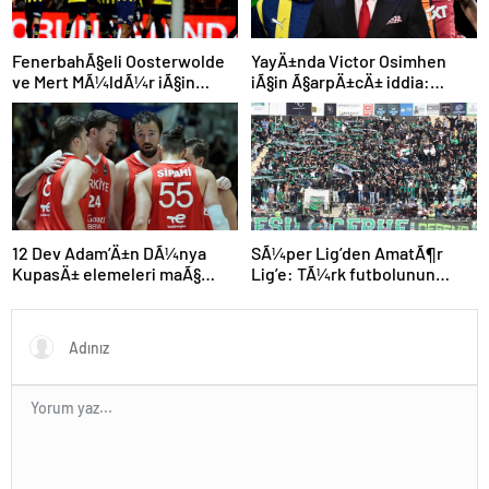
FenerbahÃ§eli Oosterwolde
YayÄ±nda Victor Osimhen
ve Mert MÃ¼ldÃ¼r iÃ§in
iÃ§in Ã§arpÄ±cÄ± iddia:
olaylÄ± derbi davasÄ±nda
“Futbol tarihinin en
zorla getirme kararÄ±
bÃ¼yÃ¼k Åoku olur!”
SÃ¼per Lig’den AmatÃ¶r
12 Dev Adam’Ä±n DÃ¼nya
Lig’e: TÃ¼rk futbolunun
KupasÄ± elemeleri maÃ§
kÃ¶klÃ¼ kulÃ¼pleri dibi
programÄ± aÃ§Ä±klandÄ±
gÃ¶rdÃ¼