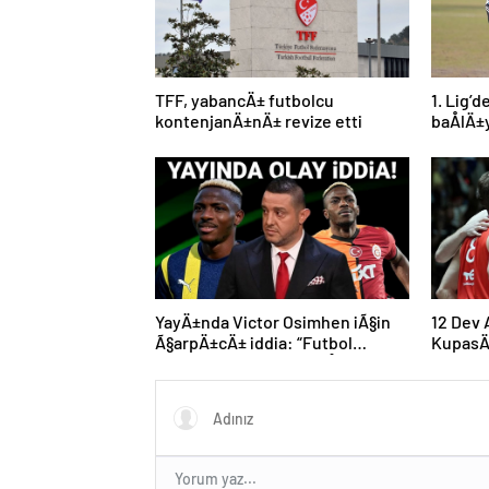
TFF, yabancÄ± futbolcu
1. Lig’
kontenjanÄ±nÄ± revize etti
baÅlÄ±
YayÄ±nda Victor Osimhen iÃ§in
12 Dev
Ã§arpÄ±cÄ± iddia: “Futbol
KupasÄ
tarihinin en bÃ¼yÃ¼k Åoku
progra
olur!”