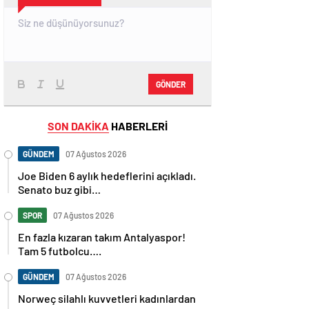
GÖNDER
SON DAKİKA
HABERLERİ
GÜNDEM
07 Ağustos 2026
Joe Biden 6 aylık hedeflerini açıkladı.
Senato buz gibi…
SPOR
07 Ağustos 2026
En fazla kızaran takım Antalyaspor!
Tam 5 futbolcu….
GÜNDEM
07 Ağustos 2026
Norweç silahlı kuvvetleri kadınlardan