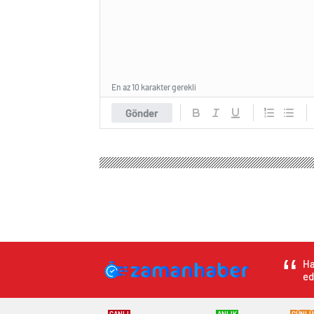
En az 10 karakter gerekli
Gönder
Zaman Haber
Spor
Basketbol
Süper Lig’de 
Süper Lig’de 2023