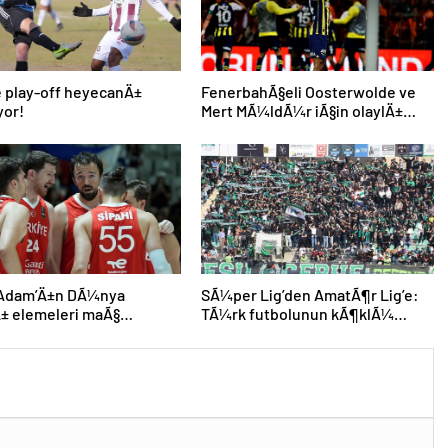
de play-off heyecanÄ±
FenerbahÃ§eli Oosterwolde ve
yor!
Mert MÃ¼ldÃ¼r iÃ§in olaylÄ±
derbi davasÄ±nda zorla getirme
kararÄ±
 Adam’Ä±n DÃ¼nya
SÃ¼per Lig’den AmatÃ¶r Lig’e:
± elemeleri maÃ§
TÃ¼rk futbolunun kÃ¶klÃ¼
mÄ± aÃ§Ä±klandÄ±
kulÃ¼pleri dibi gÃ¶rdÃ¼