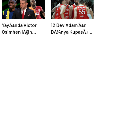
YayÄ±nda Victor
12 Dev Adam’Ä±n
Osimhen iÃ§in
DÃ¼nya KupasÄ±
Ã§arpÄ±cÄ± iddia:
elemeleri maÃ§
“Futbol tarihinin en
programÄ±
bÃ¼yÃ¼k Åoku
aÃ§Ä±klandÄ±
olur!”