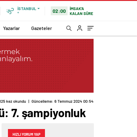
İMSAK'A
İSTANBUL
02:00
KALAN SÜRE
°
Yazarlar
Gazeteler
ü: 7. şampiyonluk
HIZLI YORUM YAP