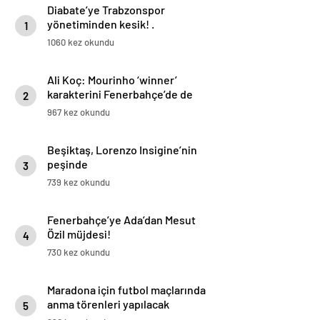
Diabate’ye Trabzonspor
yönetiminden kesik! .
1
1060 kez okundu
Ali Koç: Mourinho ‘winner’
karakterini Fenerbahçe’de de
2
uygulayacağını söyledi
967 kez okundu
Beşiktaş, Lorenzo Insigine’nin
peşinde
3
739 kez okundu
Fenerbahçe’ye Ada’dan Mesut
Özil müjdesi!
4
730 kez okundu
Maradona için futbol maçlarında
anma törenleri yapılacak
5