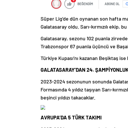
0
BEĞENDİM
ABONE OL
Süper Lig’de dün oynanan son hafta m
Galatasaray oldu. Sarı-kırmızılı ekip, bu
Galatasaray, sezonu 102 puanla zirvede
Trabzonspor 67 puanla üçüncü ve Başakş
Türkiye Kupası’nı kazanan Beşiktaş ise l
GALATASARAY’DAN 24. ŞAMPİYONLU
2023-2024 sezonunun sonunda Galatasar
Formasında 4 yıldız taşıyan Sarı-kırmız
beşinci yıldızı takacaklar.
AVRUPA’DA 5 TÜRK TAKIMI