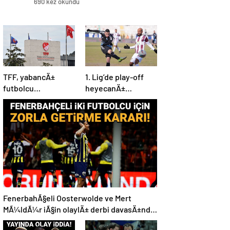
690 kez okundu
TFF, yabancÄ±
1. Lig’de play-off
futbolcu
heyecanÄ±
kontenjanÄ±nÄ±
baÅlÄ±yor!
revize etti
FenerbahÃ§eli Oosterwolde ve Mert
MÃ¼ldÃ¼r iÃ§in olaylÄ± derbi davasÄ±nda
zorla getirme kararÄ±