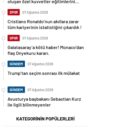
oluşan özel kuvvetler eğitimlerini
başlattı.
SPOR
07 Ağustos 2026
Cristiano Ronaldo’nun akıllara zarar
tüm kariyerinin istatistiğini çıkardık !
SPOR
07 Ağustos 2026
Galatasaray’a kötü haber! Monaco’dan
flaş Onyekuru kararı.
GÜNDEM
07 Ağustos 2026
Trump’tan seçim sonrası ilk mülakat
GÜNDEM
07 Ağustos 2026
Avusturya başbakanı Sebastian Kurz
ile ilgili bilinmeyenler
KATEGORİNİN POPÜLERLERİ