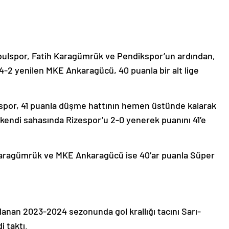
ulspor, Fatih Karagümrük ve Pendikspor’un ardından,
-2 yenilen MKE Ankaragücü, 40 puanla bir alt lige
aspor, 41 puanla düşme hattının hemen üstünde kalarak
 kendi sahasında Rizespor’u 2-0 yenerek puanını 41’e
 Karagümrük ve MKE Ankaragücü ise 40’ar puanla Süper
nan 2023-2024 sezonunda gol krallığı tacını Sarı-
i taktı.