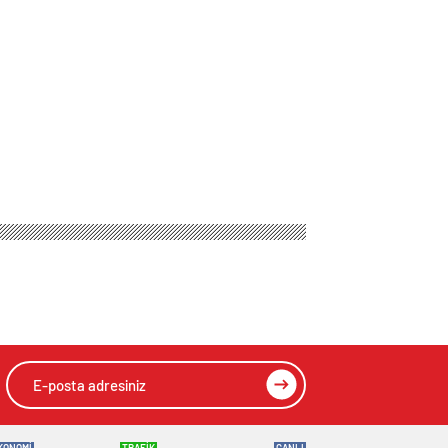
zler EURO 2024’te
HIZLI YORUM YAP