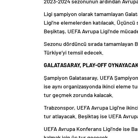
2023-2024 sezonunun ardından Avrupa’da
Ligi şampiyon olarak tamamlayan Galat
Ligi’ne elemelerden katılacak. Üçüncü 
Beşiktaş, UEFA Avrupa Ligi’nde mücad
Sezonu dördüncü sırada tamamlayan Ba
Türkiye’yi temsil edecek.
GALATASARAY, PLAY-OFF OYNAYACA
Şampiyon Galatasaray, UEFA Şampiyonla
ise aynı organizasyonda ikinci eleme t
tur geçmek zorunda kalacak.
Trabzonspor, UEFA Avrupa Ligi’ne ikinc
tur atlayacak. Beşiktaş ise UEFA Avrupa
UEFA Avrupa Konferans Ligi’nde ise Baş
kalmak için üç tur geçecek.