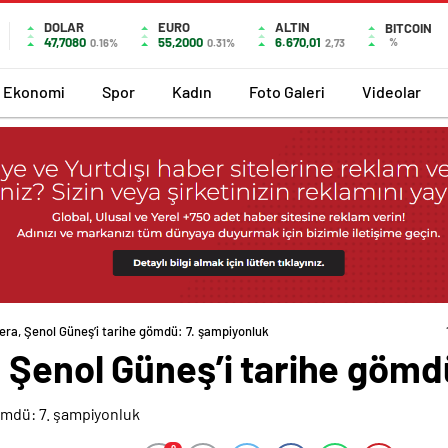
DOLAR
EURO
ALTIN
BITCOIN
47,7080
55,2000
6.670,01
%
0.16%
0.31%
2,73
Ekonomi
Spor
Kadın
Foto Galeri
Videolar
ra, Şenol Güneş’i tarihe gömdü: 7. şampiyonluk
 Şenol Güneş’i tarihe gömd