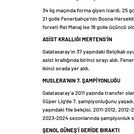
34 lig maçında forma giyen Icardi, 25 gol
21 golle Fenerbahçe’nin Bosna Hersekli
forveti Rei Manaj ise 18 golle üçüncü ol
ASİST KRALLIĞI MERTENS’İN
Galatasaray’ın 37 yaşındaki Belçikalı 
asist krallığında birinci sırayı aldı. Fe
ikinci sırada yer aldı.
MUSLERA’NIN 7. ŞAMPİYONLUĞU
Galatasaray’a 2011 yazında transfer ola
Süper Lig’de 7. şampiyonluğunu yaşadı. 
yaşındaki file bekçisi, 2011-2012, 2012
2023-2024 sezonlarında şampiyonluk se
ŞENOL GÜNEŞ’İ GERİDE BIRAKTI