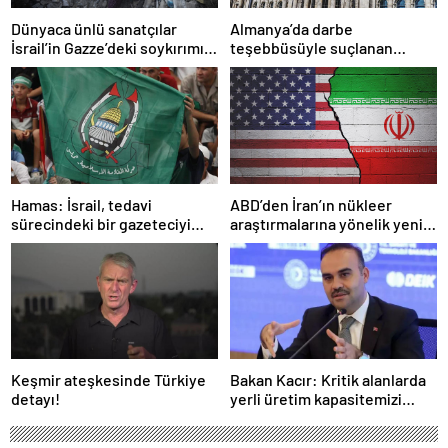
Dünyaca ünlü sanatçılar
Almanya’da darbe
İsrail’in Gazze’deki soykırımını
teşebbüsüyle suçlanan
kınadı
örgüte ait dernek yasaklandı
Hamas: İsrail, tedavi
ABD’den İran’ın nükleer
sürecindeki bir gazeteciyi
araştırmalarına yönelik yeni
öldürerek savaş suçu
yaptırımlar
işlemiştir
Keşmir ateşkesinde Türkiye
Bakan Kacır: Kritik alanlarda
detayı!
yerli üretim kapasitemizi
artıracağız