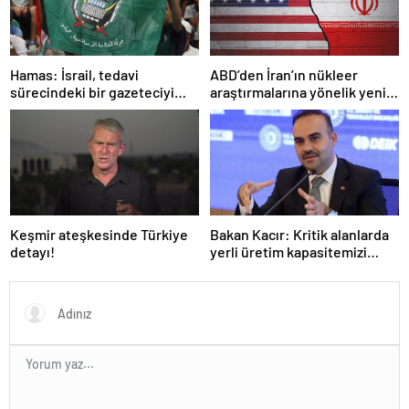
Hamas: İsrail, tedavi
ABD’den İran’ın nükleer
sürecindeki bir gazeteciyi
araştırmalarına yönelik yeni
öldürerek savaş suçu
yaptırımlar
işlemiştir
Keşmir ateşkesinde Türkiye
Bakan Kacır: Kritik alanlarda
detayı!
yerli üretim kapasitemizi
artıracağız