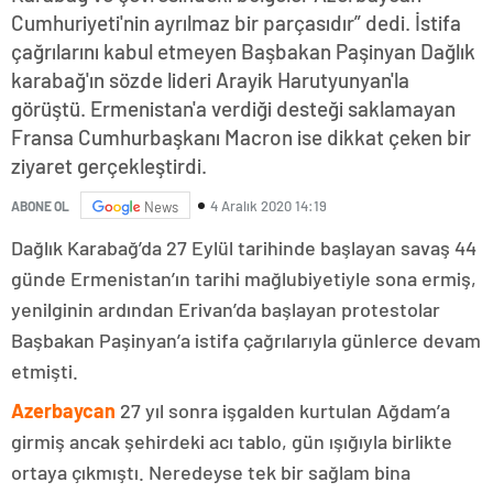
Cumhuriyeti'nin ayrılmaz bir parçasıdır” dedi. İstifa
çağrılarını kabul etmeyen Başbakan Paşinyan Dağlık
karabağ'ın sözde lideri Arayik Harutyunyan'la
görüştü. Ermenistan'a verdiği desteği saklamayan
Fransa Cumhurbaşkanı Macron ise dikkat çeken bir
ziyaret gerçekleştirdi.
4 Aralık 2020 14:19
ABONE OL
News
Dağlık Karabağ’da 27 Eylül tarihinde başlayan savaş 44
günde Ermenistan’ın tarihi mağlubiyetiyle sona ermiş,
yenilginin ardından Erivan’da başlayan protestolar
Başbakan Paşinyan’a istifa çağrılarıyla günlerce devam
etmişti.
Azerbaycan
27 yıl sonra işgalden kurtulan Ağdam’a
girmiş ancak şehirdeki acı tablo, gün ışığıyla birlikte
ortaya çıkmıştı. Neredeyse tek bir sağlam bina