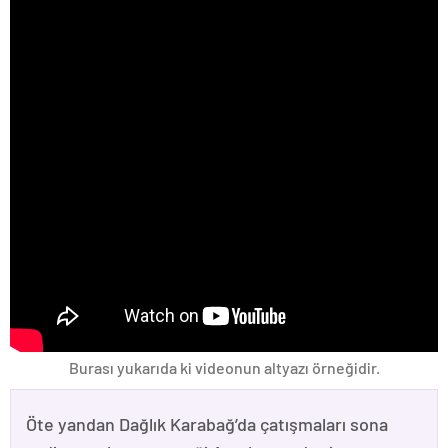
Burası yukarıda ki videonun altyazı örneğidir.
Öte yandan Dağlık Karabağ’da çatışmaları sona