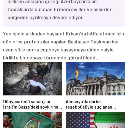
erdiren anlaşma gereği Azerbaycan’a ait
topraklarda bulunan Ermeni siviller ve askerler,
bölgeden ayrılmaya devam ediyor.
Yenilginin ardından başkent Erivan’da istifa etmesi için
günlerce protestolar yapılan Başbakan Paşinyan ise
uzun süre sonra cepheye savaşmaya giden eşiyle
birlikte bir cenaze töreninde görüntülendi.
Dünyaca ünlü sanatçılar
Almanya’da darbe
İsrail’in Gazze’deki soykırımını
teşebbüsüyle suçlanan
kınadı
örgüte ait dernek yasaklandı