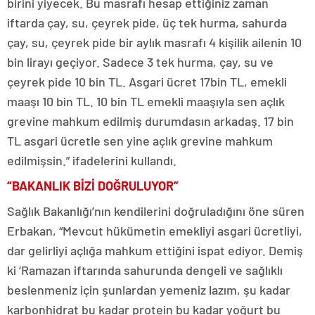
birini yiyecek. Bu masrafı hesap ettiğiniz zaman
iftarda çay, su, çeyrek pide, üç tek hurma, sahurda
çay, su, çeyrek pide bir aylık masrafı 4 kişilik ailenin 10
bin lirayı geçiyor. Sadece 3 tek hurma, çay, su ve
çeyrek pide 10 bin TL. Asgari ücret 17bin TL, emekli
maaşı 10 bin TL. 10 bin TL emekli maaşıyla sen açlık
grevine mahkum edilmiş durumdasın arkadaş. 17 bin
TL asgari ücretle sen yine açlık grevine mahkum
edilmişsin.” ifadelerini kullandı.
“BAKANLIK BİZİ DOĞRULUYOR”
Sağlık Bakanlığı’nın kendilerini doğruladığını öne süren
Erbakan, “Mevcut hükümetin emekliyi asgari ücretliyi,
dar gelirliyi açlığa mahkum ettiğini ispat ediyor. Demiş
ki ‘Ramazan iftarında sahurunda dengeli ve sağlıklı
beslenmeniz için şunlardan yemeniz lazım, şu kadar
karbonhidrat bu kadar protein bu kadar yoğurt bu