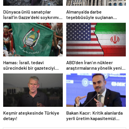
Dünyaca ünlü sanatçılar
Almanya’da darbe
İsrail’in Gazze’deki soykırımını
teşebbüsüyle suçlanan
kınadı
örgüte ait dernek yasaklandı
Hamas: İsrail, tedavi
ABD’den İran’ın nükleer
sürecindeki bir gazeteciyi
araştırmalarına yönelik yeni
öldürerek savaş suçu
yaptırımlar
işlemiştir
Keşmir ateşkesinde Türkiye
Bakan Kacır: Kritik alanlarda
detayı!
yerli üretim kapasitemizi
artıracağız