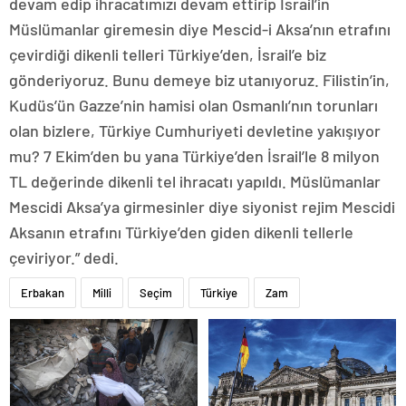
devam edip ihracatımızı devam ettirip İsrail’in
Müslümanlar giremesin diye Mescid-i Aksa’nın etrafını
çevirdiği dikenli telleri Türkiye’den, İsrail’e biz
gönderiyoruz. Bunu demeye biz utanıyoruz. Filistin’in,
Kudüs’ün Gazze’nin hamisi olan Osmanlı’nın torunları
olan bizlere, Türkiye Cumhuriyeti devletine yakışıyor
mu? 7 Ekim’den bu yana Türkiye’den İsrail’le 8 milyon
TL değerinde dikenli tel ihracatı yapıldı. Müslümanlar
Mescidi Aksa’ya girmesinler diye siyonist rejim Mescidi
Aksanın etrafını Türkiye’den giden dikenli tellerle
çeviriyor.” dedi.
Erbakan
Milli
Seçim
Türkiye
Zam