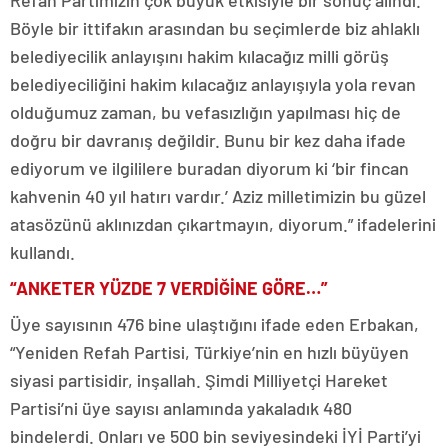
Refah Partimizin çok büyük etkisiyle bir sonuç alındı.
Böyle bir ittifakın arasından bu seçimlerde biz ahlaklı
belediyecilik anlayışını hakim kılacağız milli görüş
belediyeciliğini hakim kılacağız anlayışıyla yola revan
olduğumuz zaman, bu vefasızlığın yapılması hiç de
doğru bir davranış değildir. Bunu bir kez daha ifade
ediyorum ve ilgililere buradan diyorum ki ‘bir fincan
kahvenin 40 yıl hatırı vardır.’ Aziz milletimizin bu güzel
atasözünü aklınızdan çıkartmayın, diyorum.” ifadelerini
kullandı.
“ANKETER YÜZDE 7 VERDİĞİNE GÖRE…”
Üye sayısının 476 bine ulaştığını ifade eden Erbakan,
“Yeniden Refah Partisi, Türkiye’nin en hızlı büyüyen
siyasi partisidir, inşallah. Şimdi Milliyetçi Hareket
Partisi’ni üye sayısı anlamında yakaladık 480
bindelerdi. Onları ve 500 bin seviyesindeki İYİ Parti’yi