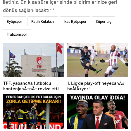
iletiniz. En kısa süre içerisinde bildirimlerinize geri
dönüş sağlanılacaktır.”
Eyüpspor
Fatih Kulaksız
İkas Eyüpspor
Süper Lig
Trabzonspor
TFF, yabancÄ± futbolcu
1. Lig’de play-off heyecanÄ±
kontenjanÄ±nÄ± revize etti
baÅlÄ±yor!