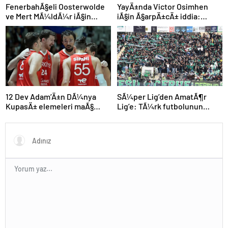
FenerbahÃ§eli Oosterwolde
YayÄ±nda Victor Osimhen
ve Mert MÃ¼ldÃ¼r iÃ§in
iÃ§in Ã§arpÄ±cÄ± iddia:
olaylÄ± derbi davasÄ±nda
“Futbol tarihinin en
zorla getirme kararÄ±
bÃ¼yÃ¼k Åoku olur!”
SÃ¼per Lig’den AmatÃ¶r
12 Dev Adam’Ä±n DÃ¼nya
Lig’e: TÃ¼rk futbolunun
KupasÄ± elemeleri maÃ§
kÃ¶klÃ¼ kulÃ¼pleri dibi
programÄ± aÃ§Ä±klandÄ±
gÃ¶rdÃ¼