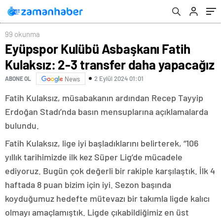
99 okunma
Eyüpspor Kulübü Asbaşkanı Fatih
Kulaksız: 2-3 transfer daha yapacağız
2 Eylül 2024 01:01
ABONE OL
News
Fatih Kulaksız, müsabakanın ardından Recep Tayyip
Erdoğan Stadı’nda basın mensuplarına açıklamalarda
bulundu.
Fatih Kulaksız, lige iyi başladıklarını belirterek, “106
yıllık tarihimizde ilk kez Süper Lig’de mücadele
ediyoruz. Bugün çok değerli bir rakiple karşılaştık. İlk 4
haftada 8 puan bizim için iyi. Sezon başında
koyduğumuz hedefte mütevazı bir takımla ligde kalıcı
olmayı amaçlamıştık. Ligde çıkabildiğimiz en üst