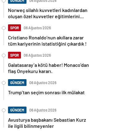
GÜNDEM
06 Ağustos 2026
Norweç silahlı kuvvetleri kadınlardan
oluşan özel kuvvetler eğitimlerini
başlattı.
SPOR
06 Ağustos 2026
Cristiano Ronaldo’nun akıllara zarar
tüm kariyerinin istatistiğini çıkardık !
SPOR
06 Ağustos 2026
Galatasaray’a kötü haber! Monaco’dan
flaş Onyekuru kararı.
GÜNDEM
06 Ağustos 2026
Trump’tan seçim sonrası ilk mülakat
GÜNDEM
06 Ağustos 2026
Avusturya başbakanı Sebastian Kurz
ile ilgili bilinmeyenler