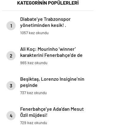
KATEGORİNİN POPÜLERLERİ
Diabate’ye Trabzonspor
yönetiminden kesik! .
1
1057 kez okundu
Ali Koç: Mourinho ‘winner’
karakterini Fenerbahçe’de de
2
uygulayacağını söyledi
965 kez okundu
Beşiktaş, Lorenzo Insigine’nin
peşinde
3
737 kez okundu
Fenerbahçe’ye Ada’dan Mesut
Özil müjdesi!
4
729 kez okundu