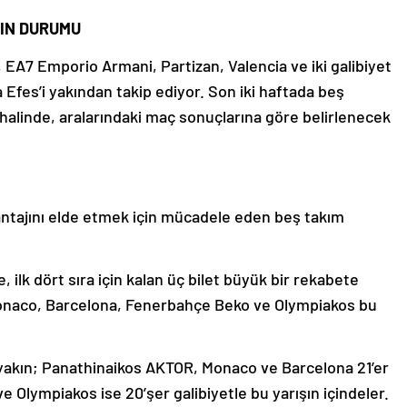
RIN DURUMU
, EA7 Emporio Armani, Partizan, Valencia ve iki galibiyet
 Efes’i yakından takip ediyor. Son iki haftada beş
halinde, aralarındaki maç sonuçlarına göre belirlenecek
vantajını elde etmek için mücadele eden beş takım
de, ilk dört sıra için kalan üç bilet büyük bir rekabete
onaco, Barcelona, Fenerbahçe Beko ve Olympiakos bu
a yakın; Panathinaikos AKTOR, Monaco ve Barcelona 21’er
 Olympiakos ise 20’şer galibiyetle bu yarışın içindeler.