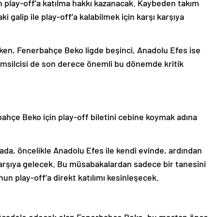
n play-off’a katılma hakkı kazanacak. Kaybeden takım
ki galip ile play-off’a kalabilmek için karşı karşıya
rken, Fenerbahçe Beko ligde beşinci, Anadolu Efes ise
temsilcisi de son derece önemli bu dönemde kritik
hçe Beko için play-off biletini cebine koymak adına
tada, öncelikle Anadolu Efes ile kendi evinde, ardından
arşıya gelecek. Bu müsabakalardan sadece bir tanesini
n play-off’a direkt katılımı kesinleşecek.