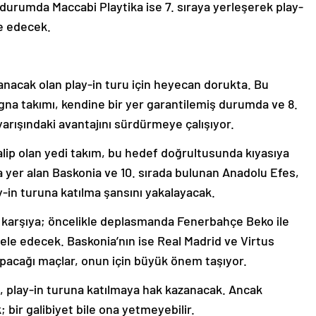
ir durumda Maccabi Playtika ise 7. sıraya yerleşerek play-
e edecek.
nacak olan play-in turu için heyecan dorukta. Bu
gna takımı, kendine bir yer garantilemiş durumda ve 8.
arışındaki avantajını sürdürmeye çalışıyor.
talip olan yedi takım, bu hedef doğrultusunda kıyasıya
da yer alan Baskonia ve 10. sırada bulunan Anadolu Efes,
y-in turuna katılma şansını yakalayacak.
ı karşıya; öncelikle deplasmanda Fenerbahçe Beko ile
dele edecek. Baskonia’nın ise Real Madrid ve Virtus
acağı maçlar, onun için büyük önem taşıyor.
a, play-in turuna katılmaya hak kazanacak. Ancak
bir galibiyet bile ona yetmeyebilir.