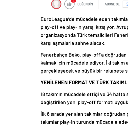
0
BEĞENDİM
ABONE OL
EuroLeague’de mücadele eden takımlar 
play-off ve play-in yarışı kızışıyor. Av
organizasyonda Türk temsilcileri Fene
karşılaşmalarla sahne alacak.
Fenerbahçe Beko, play-off’a doğrudan k
kalmak için mücadele ediyor. İki takım 
gerçekleşecek ve büyük bir rekabete s
YENİLENEN FORMAT VE TÜRK TAKIML
18 takımın mücadele ettiği ve 34 hafta 
değiştirilen yeni play-off formatı uygu
İlk 6 sırada yer alan takımlar doğrudan p
takımlar play-in turunda mücadele edece