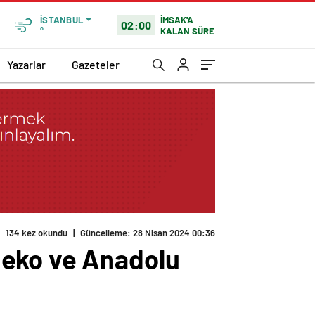
İMSAK'A
İSTANBUL
02:00
KALAN SÜRE
°
Yazarlar
Gazeteler
134 kez okundu
|
Güncelleme: 28 Nisan 2024 00:36
Beko ve Anadolu