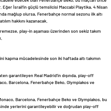
ücadele edecek olan Fenerbahçe Beko, bu maçtan önce
. Eğer İsrail’in güçlü temsilcisi Maccabi Playtika, 4 Nisan
a mağlup olursa, Fenerbahçe normal sezonu ilk altı
atılım hakkını kazanacak.
iremezse, play-in aşaması üzerinden son sekiz takım
k.
ni kapma mücadelesinde son iki haftada altı takımın
n garantileyen Real Madrid’in dışında, play-off
onaco, Barcelona, Fenerbahçe Beko, Olympiakos ve
Monaco, Barcelona, Fenerbahçe Beko ve Olympiakos, bu
isinde yerlerini garantileyebilir ve doğrudan play-off