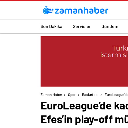
Son Dakika
Servisler
Gündem
Zaman Haber
Spor
Basketbol
EuroLeague’de
EuroLeague’de kad
Efes’in play-off m