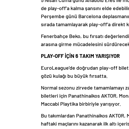
5 Nisan Cuma günü Anadolu Efes ile m
de play-off’a kalma şansını elde edebilir
Perşembe günü Barcelona deplasmanınd
sırada tamamlayarak play-off’a direkt k
Fenerbahçe Beko, bu fırsatı değerlend
arasına girme mücadelesini sürdürece
PLAY-OFF İÇİN 6 TAKIM YARIŞIYOR
EuroLeague’de doğrudan play-off bileti
gözü kulağı bu büyük fırsatta.
Normal sezonu zirvede tamamlamayı zate
biletleri için Panathinaikos AKTOR, M
Maccabi Playtika birbiriyle yarışıyor.
Bu takımlardan Panathinaikos AKTOR, 
haftaki maçlarını kazanarak ilk altı içer