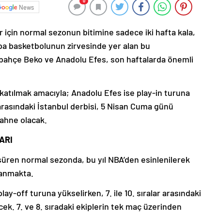
0
News
için normal sezonun bitimine sadece iki hafta kala,
rupa basketbolunun zirvesinde yer alan bu
rbahçe Beko ve Anadolu Efes, son haftalarda önemli
atılmak amacıyla; Anadolu Efes ise play-in turuna
arasındaki İstanbul derbisi, 5 Nisan Cuma günü
ahne olacak.
ARI
süren normal sezonda, bu yıl NBA’den esinlenilerek
lanmakta.
lay-off turuna yükselirken, 7. ile 10. sıralar arasındaki
k. 7. ve 8. sıradaki ekiplerin tek maç üzerinden