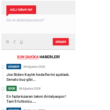
HIZLI YORUM YAP
GÖNDER
SON DAKİKA
HABERLERİ
GÜNDEM
06 Ağustos 2026
Joe Biden 6 aylık hedeflerini açıkladı.
Senato buz gibi…
SPOR
06 Ağustos 2026
En fazla kızaran takım Antalyaspor!
Tam 5 futbolcu….