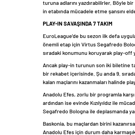
turuna adlarını yazdırabilirler. Böyle b
in etabında mücadele etme şansını eld
PLAY-IN SAVAŞINDA 7 TAKIM
EuroLeague’de bu sezon ilk defa uygula
önemli etap için Virtus Segafredo Bolo
sıradaki konumunu koruyarak play-off y
Ancak play-in turunun son iki biletine 
bir rekabet içerisinde. Şu anda 9. sıra
kalan maçlarını kazanmaları halinde pla
Anadolu Efes, zorlu bir programla karş
ardından ise evinde Kızılyıldız ile müca
Segafredo Bologna ile deplasmanda yap
Baskonia, bu maçlardan birini kazanırs
Anadolu Efes için durum daha karmaşık; 