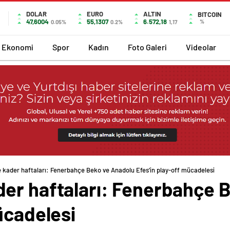
DOLAR
EURO
ALTIN
BITCOIN
47,6004
55,1307
6.572,18
%
0.05%
0.2%
1,17
Ekonomi
Spor
Kadın
Foto Galeri
Videolar
 kader haftaları: Fenerbahçe Beko ve Anadolu Efes’in play-off mücadelesi
er haftaları: Fenerbahçe 
ücadelesi