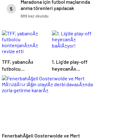
Maradona için futbol maçlarında
anma törenleri yapılacak
5
689 kez okundu
TFF, yabancÄ±
1. Lig’de play-off
futbolcu
heyecanÄ±
kontenjanÄ±nÄ±
baÅlÄ±yor!
revize etti
FenerbahÃ§eli Oosterwolde ve Mert