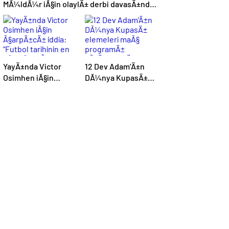
MÃ¼ldÃ¼r iÃ§in olaylÄ± derbi davasÄ±nda
zorla getirme kararÄ±
YayÄ±nda Victor
12 Dev Adam’Ä±n
Osimhen iÃ§in
DÃ¼nya KupasÄ±
Ã§arpÄ±cÄ± iddia:
elemeleri maÃ§
“Futbol tarihinin en
programÄ±
bÃ¼yÃ¼k Åoku
aÃ§Ä±klandÄ±
olur!”