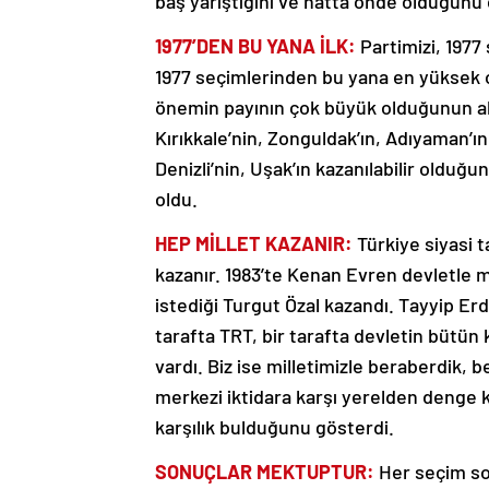
baş yarıştığını ve hatta önde olduğunu
1977’DEN BU YANA İLK:
Partimizi, 1977 
1977 seçimlerinden bu yana en yüksek 
önemin payının çok büyük olduğunun alt
Kırıkkale’nin, Zonguldak’ın, Adıyaman’ın,
Denizli’nin, Uşak’ın kazanılabilir oldu
oldu.
HEP MİLLET KAZANIR:
Türkiye siyasi t
kazanır. 1983’te Kenan Evren devletle mil
istediği Turgut Özal kazandı. Tayyip Erd
tarafta TRT, bir tarafta devletin bütün
vardı. Biz ise milletimizle beraberdik,
merkezi iktidara karşı yerelden denge 
karşılık bulduğunu gösterdi.
SONUÇLAR MEKTUPTUR:
Her seçim so