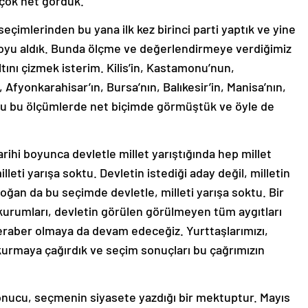
 çok net gördük.
seçimlerinden bu yana ilk kez birinci parti yaptık ve yine
oyu aldık. Bunda ölçme ve değerlendirmeye verdiğimiz
ını çizmek isterim. Kilis’in, Kastamonu’nun,
 Afyonkarahisar’ın, Bursa’nın, Balıkesir’in, Manisa’nın,
ğunu bu ölçümlerde net biçimde görmüştük ve öyle de
arihi boyunca devletle millet yarıştığında hep millet
leti yarışa soktu. Devletin istediği aday değil, milletin
oğan da bu seçimde devletle, milleti yarışa soktu. Bir
 kurumları, devletin görülen görülmeyen tüm aygıtları
 beraber olmaya da devam edeceğiz. Yurttaşlarımızı,
kurmaya çağırdık ve seçim sonuçları bu çağrımızın
nucu, seçmenin siyasete yazdığı bir mektuptur. Mayıs