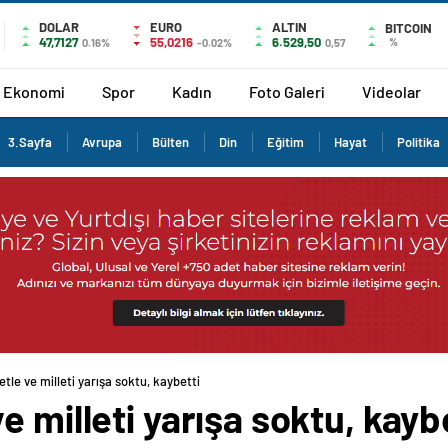
DOLAR
EURO
ALTIN
BITCOIN
47,7127
55,0216
6.529,50
%
0.16%
-0.02%
0,57
Ekonomi
Spor
Kadın
Foto Galeri
Videolar
3.Sayfa
Avrupa
Bülten
Din
Eğitim
Hayat
Politika
tle ve milleti yarışa soktu, kaybetti
 milleti yarışa soktu, kayb