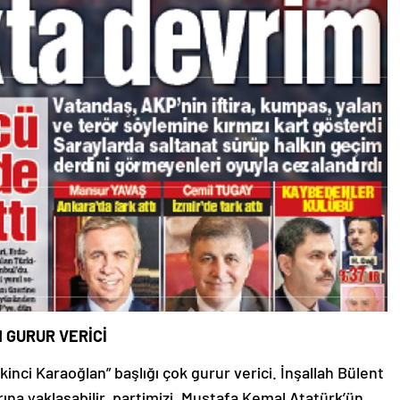
N GURUR VERİCİ
İkinci Karaoğlan” başlığı çok gurur verici. İnşallah Bülent
rına yaklaşabilir, partimizi, Mustafa Kemal Atatürk’ün