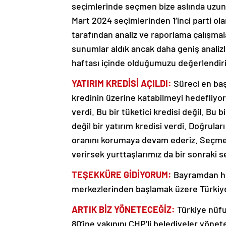
seçimlerinde seçmen bize aslında uzun 
Mart 2024 seçimlerinden 1’inci parti ola
tarafından analiz ve raporlama çalışmal
sunumlar aldık ancak daha geniş analizle
haftası içinde olduğumuzu değerlendir
YATIRIM KREDİSİ AÇILDI:
Süreci en baş
kredinin üzerine katabilmeyi hedefliyor
verdi. Bu bir tüketici kredisi değil. Bu
değil bir yatırım kredisi verdi. Doğrul
oranını korumaya devam ederiz. Seçmenl
verirsek yurttaşlarımız da bir sonraki 
TEŞEKKÜRE GİDİYORUM:
Bayramdan hem
merkezlerinden başlamak üzere Türkiye
ARTIK BİZ YÖNETECEĞİZ:
Türkiye nüfu
80’ine yakınını CHP’li belediyeler yö