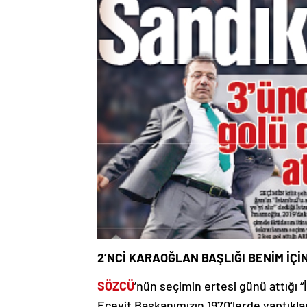
2’NCİ KARAOĞLAN BAŞLIĞI BENİM İÇİ
SÖZCÜ
’nün seçimin ertesi günü attığı “
Ecevit Başkanımızın 1970’lerde yaptıkla