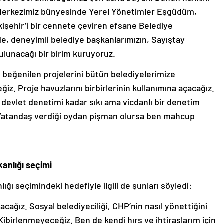
l Merkezimiz bünyesinde Yerel Yönetimler Eşgüdüm,
kişehir’i bir cennete çeviren efsane Belediye
de, deneyimli belediye başkanlarımızın, Sayıştay
bulunacağı bir birim kuruyoruz.
 beğenilen projelerini bütün belediyelerimize
ğiz. Proje havuzlarını birbirlerinin kullanımına açacağız.
 devlet denetimi kadar sıkı ama vicdanlı bir denetim
. Vatandaş verdiği oydan pişman olursa ben mahcup
anlığı seçimi
 seçimindeki hedefiyle ilgili de şunları söyledi:
ağız. Sosyal belediyeciliği, CHP’nin nasıl yönettiğini
Kibirlenmeyeceğiz. Ben de kendi hırs ve ihtiraslarım için