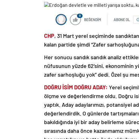
0
BEĞENDİM
ABONE OL
CHP
, 31 Mart yerel seçiminde sandıktan b
kalan partide şimdi “Zafer sarhoşluğuna
Her sonucu sandık sandık analiz ettikler
nüfusunun yüzde 62’sini, ekonominin yü
zafer sarhoşluğu yok” dedi. Özel şu mesa
DOĞRU İSİM DOĞRU ADAY:
Yerel seçiml
ölçme ve değerlendirme oldu. Doğru isi
yaptık. Aday adaylarımızı, potansiyel ada
değerlendirdik. O günlerde tartışmalar
bakıldığında iyi bir aday belirleme süre
sırasında daha önce kazanmamız mümkü