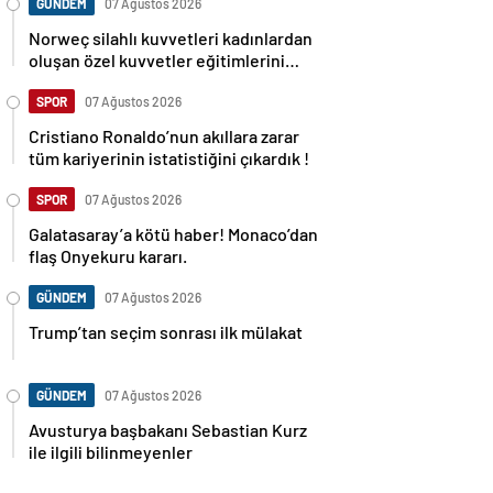
GÜNDEM
07 Ağustos 2026
Norweç silahlı kuvvetleri kadınlardan
oluşan özel kuvvetler eğitimlerini
başlattı.
SPOR
07 Ağustos 2026
Cristiano Ronaldo’nun akıllara zarar
tüm kariyerinin istatistiğini çıkardık !
SPOR
07 Ağustos 2026
Galatasaray’a kötü haber! Monaco’dan
flaş Onyekuru kararı.
GÜNDEM
07 Ağustos 2026
Trump’tan seçim sonrası ilk mülakat
GÜNDEM
07 Ağustos 2026
Avusturya başbakanı Sebastian Kurz
ile ilgili bilinmeyenler