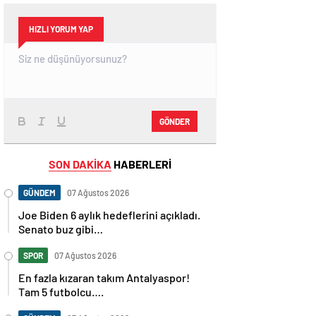
HIZLI YORUM YAP
GÖNDER
SON DAKİKA
HABERLERİ
GÜNDEM
07 Ağustos 2026
Joe Biden 6 aylık hedeflerini açıkladı.
Senato buz gibi…
SPOR
07 Ağustos 2026
En fazla kızaran takım Antalyaspor!
Tam 5 futbolcu….