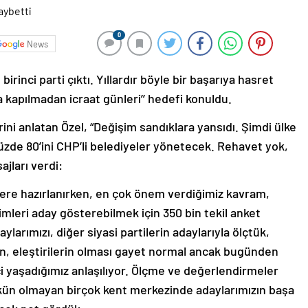
0
News
irinci parti çıktı. Yıllardır böyle bir başarıya hasret
 kapılmadan icraat günleri’’ hedefi konuldu.
ini anlatan Özel, “Değişim sandıklara yansıdı. Şimdi ülke
zde 80’ini CHP’li belediyeler yönetecek. Rehavet yok,
jları verdi:
ere hazırlanırken, en çok önem verdiğimiz kavram,
mleri aday gösterebilmek için 350 bin tekil anket
ylarımızı, diğer siyasi partilerin adaylarıyla ölçtük,
ın, eleştirilerin olması gayet normal ancak bugünden
ci yaşadığımız anlaşılıyor. Ölçme ve değerlendirmeler
n olmayan birçok kent merkezinde adaylarımızın başa