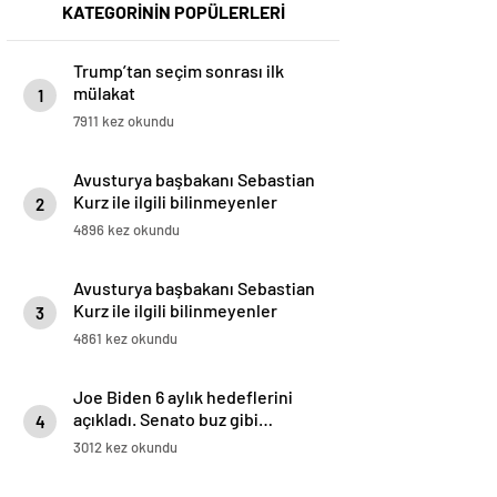
KATEGORİNİN POPÜLERLERİ
Trump’tan seçim sonrası ilk
mülakat
1
7911 kez okundu
Avusturya başbakanı Sebastian
Kurz ile ilgili bilinmeyenler
2
4896 kez okundu
Avusturya başbakanı Sebastian
Kurz ile ilgili bilinmeyenler
3
4861 kez okundu
Joe Biden 6 aylık hedeflerini
açıkladı. Senato buz gibi…
4
3012 kez okundu