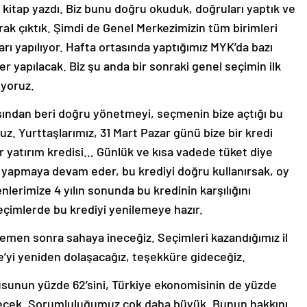
kitap yazdı. Biz bunu doğru okuduk, doğruları yaptık ve
rak çıktık. Şimdi de Genel Merkezimizin tüm birimleri
arı yapılıyor. Hafta ortasında yaptığımız MYK’da bazı
r yapılacak. Biz şu anda bir sonraki genel seçimin ilk
iyoruz.
ından beri doğru yönetmeyi, seçmenin bize açtığı bu
uz. Yurttaşlarımız, 31 Mart Pazar günü bize bir kredi
 bir yatırım kredisi… Günlük ve kısa vadede tüket diye
arı yapmaya devam eder, bu krediyi doğru kullanırsak, oy
erimize 4 yılın sonunda bu kredinin karşılığını
seçimlerde bu krediyi yenilemeye hazır.
en sonra sahaya ineceğiz. Seçimleri kazandığımız il
’yi yeniden dolaşacağız, teşekküre gideceğiz.
sunun yüzde 62’sini, Türkiye ekonomisinin de yüzde
netecek. Sorumluluğumuz çok daha büyük. Bunun hakkını