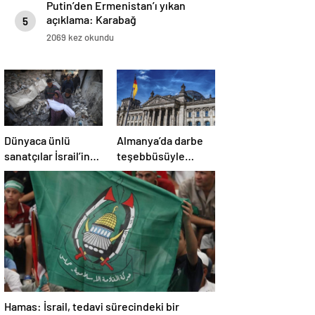
Putin’den Ermenistan’ı yıkan
açıklama: Karabağ
5
Azerbaycan’ın ayrılmaz bir
2069 kez okundu
parçasıdır!
Dünyaca ünlü
Almanya’da darbe
sanatçılar İsrail’in
teşebbüsüyle
Gazze’deki
suçlanan örgüte ait
soykırımını kınadı
dernek yasaklandı
Hamas: İsrail, tedavi sürecindeki bir