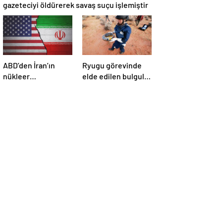
gazeteciyi öldürerek savaş suçu işlemiştir
ABD’den İran’ın
Ryugu görevinde
nükleer
elde edilen bulgular
araştırmalarına
suyun dünyaya
yönelik yeni
asteroitlerce
yaptırımlar
getirilmiş
olabileceğini
gösteriyor