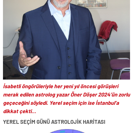
İsabetli öngörüleriyle her yeni yıl öncesi görüşleri
merak edilen astrolog yazar Öner Döşer
2024’ün zorlu
geçeceğini söyledi. Yerel seçim için ise İstanbul’a
dikkat çekti…
YEREL SEÇİM GÜNÜ ASTROLOJİK HARİTASI