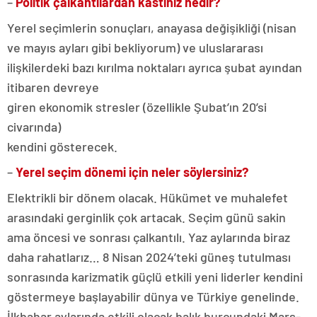
–
Politik çalkantılardan kastınız nedir?
Yerel seçimlerin sonuçları, anayasa değişikliği (nisan
ve mayıs ayları gibi bekliyorum) ve uluslararası
ilişkilerdeki bazı kırılma noktaları ayrıca şubat ayından
itibaren devreye
giren ekonomik stresler (özellikle Şubat’ın 20’si
civarında)
kendini gösterecek.
–
Yerel seçim dönemi için neler söylersiniz?
Elektrikli bir dönem olacak. Hükümet ve muhalefet
arasındaki gerginlik çok artacak. Seçim günü sakin
ama öncesi ve sonrası çalkantılı. Yaz aylarında biraz
daha rahatlarız… 8 Nisan 2024’teki güneş tutulması
sonrasında karizmatik güçlü etkili yeni liderler kendini
göstermeye başlayabilir dünya ve Türkiye genelinde.
İlkbahar aylarında etkili olacak balık burcundaki Mars-