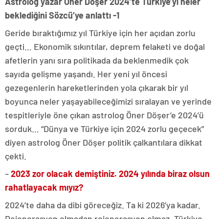
Astrolog yazar Öner Döşer 2024’te Türkiye’yi neler
beklediğini Sözcü’ye anlattı -1
Geride bıraktığımız yıl Türkiye için her açıdan zorlu
geçti… Ekonomik sıkıntılar, deprem felaketi ve doğal
afetlerin yanı sıra politikada da beklenmedik çok
sayıda gelişme yaşandı. Her yeni yıl öncesi
gezegenlerin hareketlerinden yola çıkarak bir yıl
boyunca neler yaşayabileceğimizi sıralayan ve yerinde
tespitleriyle öne çıkan astrolog Öner Döşer’e 2024’ü
sorduk… “Dünya ve Türkiye için 2024 zorlu geçecek”
diyen astrolog Öner Döşer politik çalkantılara dikkat
çekti.
–
2023 zor olacak demiştiniz. 2024 yılında biraz olsun
rahatlayacak mıyız?
2024’te daha da dibi göreceğiz. Ta ki 2026’ya kadar.
Dejenerasyon olmadan rejenerasyon olmaz. Türkiye