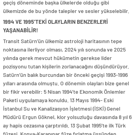
geçiş döneminde başka ülkelerde olduğu gibi
ülkemizde de bu yönde talepler ve sesler yükselebilir.
1994 VE 1995’TEKİ OLAYLARIN BENZERLERİ
YAŞANABİLİR!
Transit Satürn’ün ülkemiz astroloji haritasının tepe
noktasına ilerliyor olması, 2024 yılı sonunda ve 2025
yılında gerek mevcut hükümetin gerekse lider
pozisyonu tutan kişilerin zorlanacağını düşündürüyor.
Satürn’ün balık burcundan bir önceki geçişi 1993-1996
yılları arasında olmuştu. O dönemin olayları bize genel
bir fikir verebilir: 5 Nisan 1994’te Ekonomik Önlemler
Paketi uygulamaya konuldu. 13 Mayıs 1994- Eski
İstanbul Su ve Kanalizasyon İşletmesi (İSKİ) Genel
Müdürü Ergun Göknel, klor yolsuzluğu davasında 8 yıl 6
ay hapis cezasına çarptırıldı. 13 Şubat 1995’te ilk Türk
füzesi, Konya-Karapınar füze fırlatma üssünden