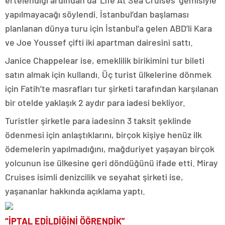
ertelendiği ardından da ‘Life At Sea Cruises’ gemisiyle
yapılmayacağı söylendi. İstanbul’dan başlaması
planlanan dünya turu için İstanbul’a gelen ABD’li Kara
ve Joe Youssef çifti iki apartman dairesini sattı.
Janice Chappelear ise, emeklilik birikimini tur bileti
satın almak için kullandı. Üç turist ülkelerine dönmek
için Fatih’te masrafları tur şirketi tarafından karşılanan
bir otelde yaklaşık 2 aydır para iadesi bekliyor.
Turistler şirketle para iadesinn 3 taksit şeklinde
ödenmesi için anlaştıklarını, birçok kişiye henüz ilk
ödemelerin yapılmadığını, mağduriyet yaşayan birçok
yolcunun ise ülkesine geri döndüğünü ifade etti. Miray
Cruises isimli denizcilik ve seyahat şirketi ise,
yaşananlar hakkında açıklama yaptı.
“İPTAL EDİLDİĞİNİ ÖĞRENDİK”