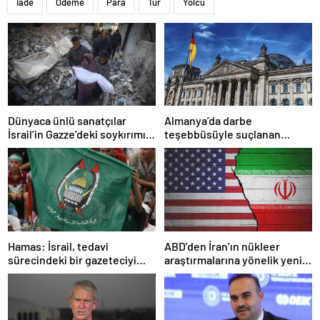
İade
Ödeme
Para
Tur
Yolcu
Dünyaca ünlü sanatçılar
Almanya’da darbe
İsrail’in Gazze’deki soykırımını
teşebbüsüyle suçlanan
kınadı
örgüte ait dernek yasaklandı
Hamas: İsrail, tedavi
ABD’den İran’ın nükleer
sürecindeki bir gazeteciyi
araştırmalarına yönelik yeni
öldürerek savaş suçu
yaptırımlar
işlemiştir