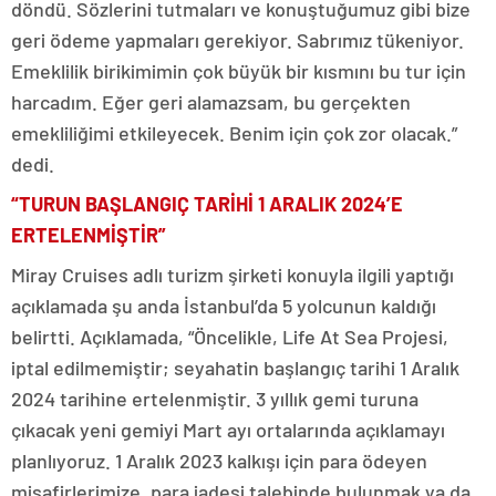
döndü. Sözlerini tutmaları ve konuştuğumuz gibi bize
geri ödeme yapmaları gerekiyor. Sabrımız tükeniyor.
Emeklilik birikimimin çok büyük bir kısmını bu tur için
harcadım. Eğer geri alamazsam, bu gerçekten
emekliliğimi etkileyecek. Benim için çok zor olacak.”
dedi.
“TURUN BAŞLANGIÇ TARİHİ 1 ARALIK 2024’E
ERTELENMİŞTİR”
Miray Cruises adlı turizm şirketi konuyla ilgili yaptığı
açıklamada şu anda İstanbul’da 5 yolcunun kaldığı
belirtti. Açıklamada, “Öncelikle, Life At Sea Projesi,
iptal edilmemiştir; seyahatin başlangıç tarihi 1 Aralık
2024 tarihine ertelenmiştir. 3 yıllık gemi turuna
çıkacak yeni gemiyi Mart ayı ortalarında açıklamayı
planlıyoruz. 1 Aralık 2023 kalkışı için para ödeyen
misafirlerimize, para iadesi talebinde bulunmak ya da