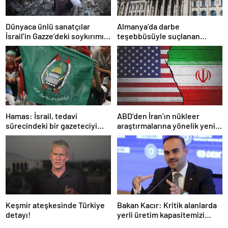
Dünyaca ünlü sanatçılar
Almanya’da darbe
İsrail’in Gazze’deki soykırımını
teşebbüsüyle suçlanan
kınadı
örgüte ait dernek yasaklandı
Hamas: İsrail, tedavi
ABD’den İran’ın nükleer
sürecindeki bir gazeteciyi
araştırmalarına yönelik yeni
öldürerek savaş suçu
yaptırımlar
işlemiştir
Keşmir ateşkesinde Türkiye
Bakan Kacır: Kritik alanlarda
detayı!
yerli üretim kapasitemizi
artıracağız