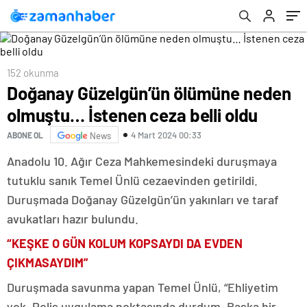
152 okunma
Doğanay Güzelgün’ün ölümüne neden
olmuştu… İstenen ceza belli oldu
4 Mart 2024 00:33
ABONE OL
News
Anadolu 10. Ağır Ceza Mahkemesindeki duruşmaya
tutuklu sanık Temel Ünlü cezaevinden getirildi.
Duruşmada Doğanay Güzelgün’ün yakınları ve taraf
avukatları hazır bulundu.
“KEŞKE O GÜN KOLUM KOPSAYDI DA EVDEN
ÇIKMASAYDIM”
Duruşmada savunma yapan Temel Ünlü, “Ehliyetim
yok. Polis uygulama noktasında durdum. Başka bir