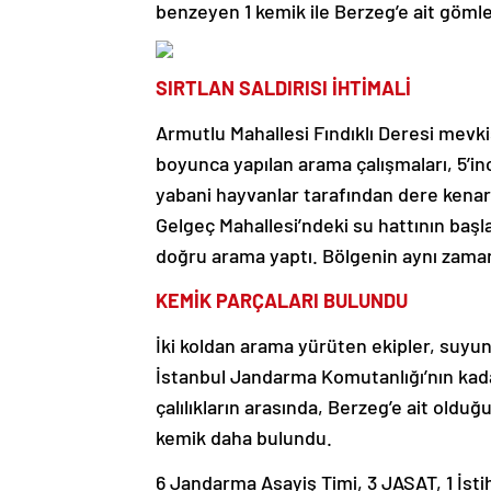
benzeyen 1 kemik ile Berzeg’e ait gömle
SIRTLAN SALDIRISI İHTİMALİ
Armutlu Mahallesi Fındıklı Deresi mevki
boyunca yapılan arama çalışmaları, 5’i
yabani hayvanlar tarafından dere kenarı
Gelgeç Mahallesi’ndeki su hattının başl
doğru arama yaptı. Bölgenin aynı zamand
KEMİK PARÇALARI BULUNDU
İki koldan arama yürüten ekipler, suy
İstanbul Jandarma Komutanlığı’nın kada
çalılıkların arasında, Berzeg’e ait olduğ
kemik daha bulundu.
6 Jandarma Asayiş Timi, 3 JASAT, 1 İs