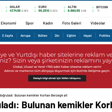
DOLAR
EURO
ALTIN
BITCOIN
47,7436
55,2510
6.660,55
%
0.18%
0.32%
2,59
Ekonomi
Spor
Kadın
Foto Galeri
Videolar
3.Sayfa
Avrupa
Bülten
Din
Eğitim
Hayat
Politika
oğruladı: Bulunan kemikler Korhan Berzeg’e ait
adı: Bulunan kemikler Korh