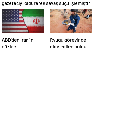
gazeteciyi öldürerek savaş suçu işlemiştir
ABD’den İran’ın
Ryugu görevinde
nükleer
elde edilen bulgular
araştırmalarına
suyun dünyaya
yönelik yeni
asteroitlerce
yaptırımlar
getirilmiş
olabileceğini
gösteriyor