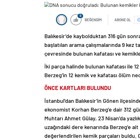
0
BEĞENDİM
ABONE OL
Balıkesir’de kaybolduktan 316 gün sonr
başlatılan arama çalışmalarında 9 kez t
çevresinde bulunan kafatası ve kemikle
İki parça halinde bulunan kafatası ile 1
Berzeg’in 12 kemik ve kafatası ölüm ne
ÖNCE KARTLARI BULUNDU
İstanbul’dan Balıkesir’in Gönen ilçesind
ekonomist Korhan Berzeg’e dair 312 gün
Muhtarı Ahmet Gülay, 23 Nisan’da yazlık
uzağındaki dere kenarında Berzeg’e ait k
değerlendirilen kemik parçaları buldu.