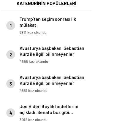
KATEGORİNİN POPÜLERLERİ
Trump’tan seçim sonrası ilk
mülakat
1
7911 kez okundu
Avusturya başbakanı Sebastian
Kurz ile ilgili bilinmeyenler
2
4896 kez okundu
Avusturya başbakanı Sebastian
Kurz ile ilgili bilinmeyenler
3
4861 kez okundu
Joe Biden 6 aylık hedeflerini
açıkladı. Senato buz gibi…
4
3012 kez okundu