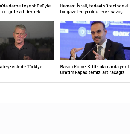
a’da darbe teşebbüsüyle
Hamas: İsrail, tedavi sürecindeki
n örgüte ait dernek
bir gazeteciyi öldürerek savaş
ndı
suçu işlemiştir
ateşkesinde Türkiye
Bakan Kacır: Kritik alanlarda yerli
üretim kapasitemizi artıracağız