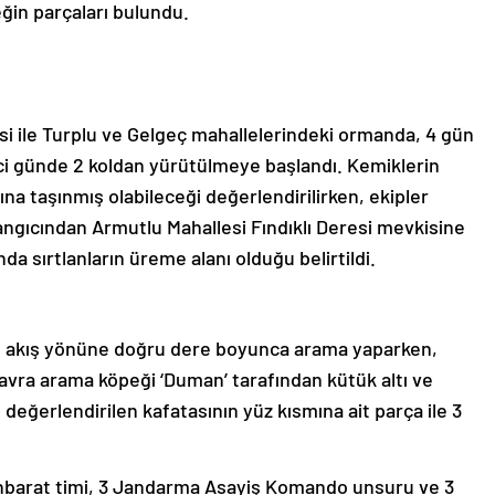
ğin parçaları bulundu.
si ile Turplu ve Gelgeç mahallelerindeki ormanda, 4 gün
nci günde 2 koldan yürütülmeye başlandı. Kemiklerin
na taşınmış olabileceği değerlendirilirken, ekipler
angıcından Armutlu Mahallesi Fındıklı Deresi mevkisine
a sırtlanların üreme alanı olduğu belirtildi.
un akış yönüne doğru dere boyunca arama yaparken,
vra arama köpeği ‘Duman’ tarafından kütük altı ve
u değerlendirilen kafatasının yüz kısmına ait parça ile 3
tihbarat timi, 3 Jandarma Asayiş Komando unsuru ve 3