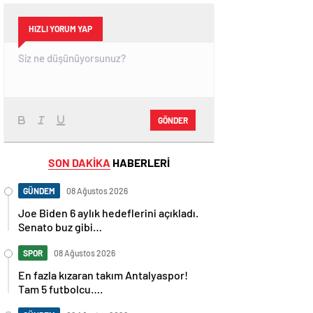
HIZLI YORUM YAP
GÖNDER
SON DAKİKA
HABERLERİ
GÜNDEM
08 Ağustos 2026
Joe Biden 6 aylık hedeflerini açıkladı.
Senato buz gibi…
SPOR
08 Ağustos 2026
En fazla kızaran takım Antalyaspor!
Tam 5 futbolcu….