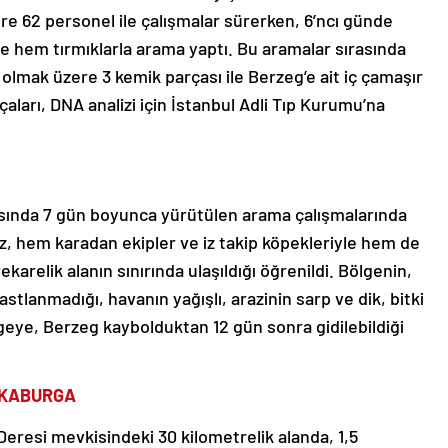
e 62 personel ile çalışmalar sürerken, 6’ncı günde
e hem tırmıklarla arama yaptı. Bu aramalar sırasında
 olmak üzere 3 kemik parçası ile Berzeg’e ait iç çamaşır
aları, DNA analizi için İstanbul Adli Tıp Kurumu’na
asında 7 gün boyunca yürütülen arama çalışmalarında
z, hem karadan ekipler ve iz takip köpekleriyle hem de
arelik alanın sınırında ulaşıldığı öğrenildi. Bölgenin,
astlanmadığı, havanın yağışlı, arazinin sarp ve dik, bitki
geye, Berzeg kaybolduktan 12 gün sonra gidilebildiği
E KABURGA
Deresi mevkisindeki 30 kilometrelik alanda, 1,5