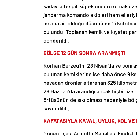
kadavra tespit köpek unsuru olmak üzer
jandarma komando ekipleri hem elleriyl
insana ait olduğu düşünülen 1’i kafatası
bulundu. Toplanan kemik ve kıyafet parç
gönderildi.
BÖLGE 12 GÜN SONRA ARANMIŞTI
Korhan Berzeg’in, 23 Nisan’da ve sonr
bulunan kemiklerine ise daha önce 9 ke
havadan dronlarla taranan 325 kilometrek
28 Haziran’da arandığı ancak hiçbir ize r
örtüsünün de sıkı olması nedeniyle böl
kaydedildi.
KAFATASIYLA KAVAL, UYLUK, KOL V
Gönen ilçesi Armutlu Mahallesi Fındıklı 