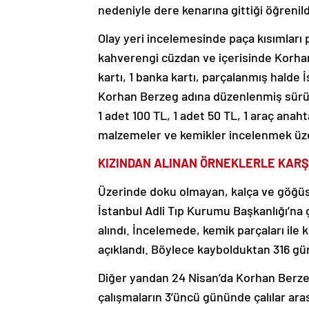
nedeniyle dere kenarına gittiği öğrenild
Olay yeri incelemesinde paça kısımları
kahverengi cüzdan ve içerisinde Korhan
kartı, 1 banka kartı, parçalanmış halde İ
Korhan Berzeg adına düzenlenmiş sürücü 
1 adet 100 TL, 1 adet 50 TL, 1 araç anah
malzemeler ve kemikler incelenmek üze
KIZINDAN ALINAN ÖRNEKLERLE KARŞ
Üzerinde doku olmayan, kalça ve göğüs 
İstanbul Adli Tıp Kurumu Başkanlığı’na 
alındı. İncelemede, kemik parçaları ile 
açıklandı. Böylece kaybolduktan 316 gü
Diğer yandan 24 Nisan’da Korhan Berzeg’
çalışmaların 3’üncü gününde çalılar ar