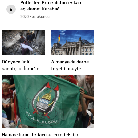
Putin’den Ermenistan’ı yıkan
açıklama: Karabağ
5
Azerbaycan’ın ayrılmaz bir
2070 kez okundu
parçasıdır!
Dünyaca ünlü
Almanya’da darbe
sanatçılar İsrail’in
teşebbüsüyle
Gazze’deki
suçlanan örgüte ait
soykırımını kınadı
dernek yasaklandı
Hamas: İsrail, tedavi sürecindeki bir