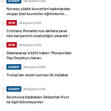
GÜNDEM
08 Ağustos 2026
Norweç silahlı kuvvetleri kadınlardan
oluşan özel kuvvetler eğitimlerini
başlattı.
SPOR
08 Ağustos 2026
Cristiano Ronaldo’nun akıllara zarar
tüm kariyerinin istatistiğini çıkardık !
SPOR
08 Ağustos 2026
Galatasaray’a kötü haber! Monaco’dan
flaş Onyekuru kararı.
GÜNDEM
08 Ağustos 2026
Trump’tan seçim sonrası ilk mülakat
GÜNDEM
08 Ağustos 2026
Avusturya başbakanı Sebastian Kurz
ile ilgili bilinmeyenler