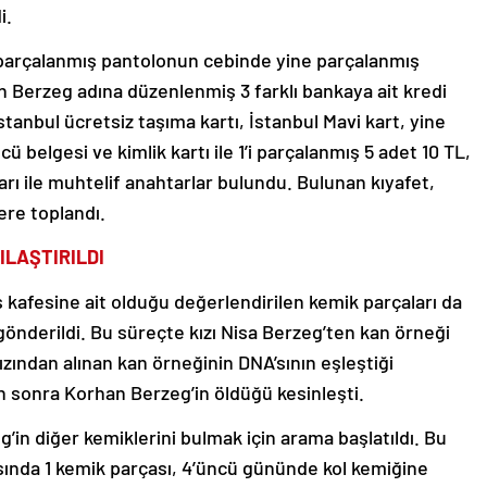
i.
 parçalanmış pantolonun cebinde yine parçalanmış
 Berzeg adına düzenlenmiş 3 farklı bankaya ait kredi
stanbul ücretsiz taşıma kartı, İstanbul Mavi kart, yine
belgesi ve kimlik kartı ile 1’i parçalanmış 5 adet 10 TL,
tarı ile muhtelif anahtarlar bulundu. Bulunan kıyafet,
re toplandı.
ILAŞTIRILDI
kafesine ait olduğu değerlendirilen kemik parçaları da
gönderildi. Bu süreçte kızı Nisa Berzeg’ten kan örneği
kızından alınan kan örneğinin DNA’sının eşleştiği
n sonra Korhan Berzeg’in öldüğü kesinleşti.
in diğer kemiklerini bulmak için arama başlatıldı. Bu
asında 1 kemik parçası, 4’üncü gününde kol kemiğine