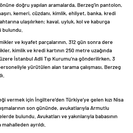
yönüne doğru yapılan aramalarda, Berzeg’in pantolon,
aşırı, kemeri, cüzdanı, kimlik, ehliyet, banka, kredi
nahtarına ulaşılırken; kaval, uyluk, kol ve kaburga
zü bulundu.
mikler ve kıyafet parçalarının, 312 gün sonra dere
kler, kimlik ve kredi kartının 250 metre uzağında
 üzere İstanbul Adli Tıp Kurumu’na gönderilirken, 3
ersoneliyle yürütülen alan tarama çalışması, Berzeg
ı.
i vermek için İngiltere’den Türkiye’ye gelen kızı Nisa
ışmalarının son gününde, avukatlarıyla Armutlu
elerde bulundu. Avukatları ve yakınlarıyla babasının
 mahalleden ayrıldı.