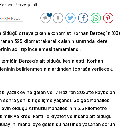
0
News
a öldüğü ortaya çıkan ekonomist Korhan Berzeg’in (83)
aranan 325 kilometrekarelik alanın sınırında, dere
rinin adli tıp incelemesi tamamlandı.
2 kemiğin Berzeg’e ait olduğu kesinleşti. Korhan
deninin belirlenmesinin ardından toprağa verilecek.
eki yazlık evine gelen ve 17 Haziran 2023’te kaybolan
 sonra yeni bir gelişme yaşandı. Gelgeç Mahallesi
 evin olduğu Armutlu Mahallesi’nin 3,5 kilometre
imlik ve kredi kartı ile kıyafet ve insana ait olduğu
 Gülay’ın, mahalleye gelen su hattında yaşanan sorun