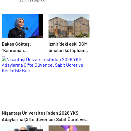
3418 kez okundu
Bakan Göktaş:
İzmir’deki eski DGM
“Kahraman
binaları kütüphane
gazilerimizin
olacak
haklarını
güçlendiren yeni bir
dönemin kapılarını
aralıyoruz”
Nişantaşı Üniversitesi’nden 2026 YKS
Adaylarına Çifte Güvence: Sabit Ücret ve
Kesintisiz Burs