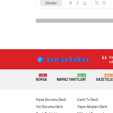
Gönder
Ha
ed
CANLI
ANLIK
GÜNLÜ
BORSA
NAMAZ VAKITLERI
GAZETELE
Hava Durumu Dark
Canlı Tv Dark
Yol Durumu Dark
Yayın Akışları Dark