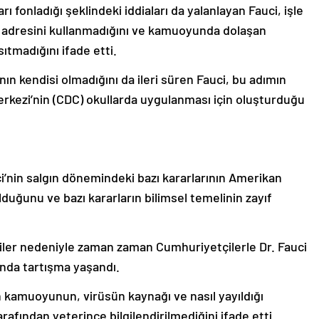
rı fonladığı şeklindeki iddiaları da yalanlayan Fauci, işle
sta adresini kullanmadığını ve kamuoyunda dolaşan
nsıtmadığını ifade etti.
n kendisi olmadığını da ileri süren Fauci, bu adımın
rkezi’nin (CDC) okullarda uygulanması için oluşturduğu
i’nin salgın dönemindeki bazı kararlarının Amerikan
uğunu ve bazı kararların bilimsel temelinin zayıf
iler nedeniyle zaman zaman Cumhuriyetçilerle Dr. Fauci
nda tartışma yaşandı.
 kamuoyunun, virüsün kaynağı ve nasıl yayıldığı
fından yeterince bilgilendirilmediğini ifade etti.