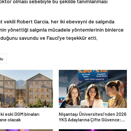
doktor olması sebebiyle bu şekilde tanımlanması
 vekili Robert Garcia, her iki ebeveyni de salgında
nin yönettiği salgınla mücadele yöntemlerinin binlerce
olduğunu savundu ve Fauci’ye teşekkür etti.
du
eki eski DGM binaları
Nişantaşı Üniversitesi’nden 2026
ane olacak
YKS Adaylarına Çifte Güvence:
Sabit Ücret ve Kesintisiz Burs