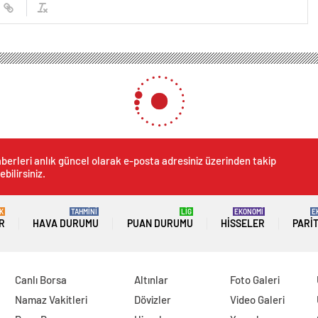
berleri anlık güncel olarak e-posta adresiniz üzerinden takip
ebilirsiniz.
K
TAHMİNİ
LİG
EKONOMİ
E
R
HAVA DURUMU
PUAN DURUMU
HISSELER
PARI
Canlı Borsa
Altınlar
Foto Galeri
Namaz Vakitleri
Dövizler
Video Galeri