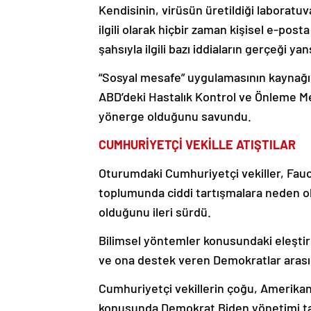
Kendisinin, virüsün üretildiği laboratuva
ilgili olarak hiçbir zaman kişisel e-po
şahsıyla ilgili bazı iddiaların gerçeği ya
“Sosyal mesafe” uygulamasının kaynağını
ABD’deki Hastalık Kontrol ve Önleme Me
yönerge olduğunu savundu.
CUMHURİYETÇİ VEKİLLE ATIŞTILAR
Oturumdaki Cumhuriyetçi vekiller, Fauc
toplumunda ciddi tartışmalara neden old
olduğunu ileri sürdü.
Bilimsel yöntemler konusundaki eleştir
ve ona destek veren Demokratlar arası
Cumhuriyetçi vekillerin çoğu, Amerikan
konusunda Demokrat Biden yönetimi tara