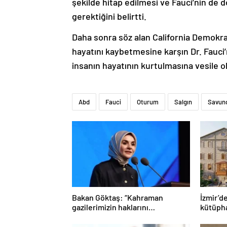
şekilde hitap edilmesi ve Fauci’nin de 
gerektiğini belirtti.
Daha sonra söz alan California Demokrat
hayatını kaybetmesine karşın Dr. Fauci’
insanın hayatının kurtulmasına vesile 
Abd
Fauci
Oturum
Salgın
Savun
Bakan Göktaş: “Kahraman
İzmir’d
gazilerimizin haklarını
kütüph
güçlendiren yeni bir dönemin
kapılarını aralıyoruz”