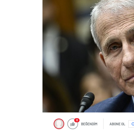
0
BEĞENDİM
ABONE OL