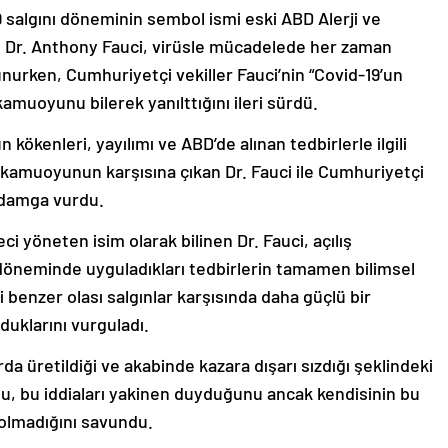
salgını döneminin sembol ismi eski ABD Alerji ve
rü Dr. Anthony Fauci, virüsle mücadelede her zaman
unurken, Cumhuriyetçi vekiller Fauci’nin “Covid-19’un
kamuoyunu bilerek yanılttığını ileri sürdü.
 kökenleri, yayılımı ve ABD’de alınan tedbirlerle ilgili
 kamuoyunun karşısına çıkan Dr. Fauci ile Cumhuriyetçi
r damga vurdu.
i yöneten isim olarak bilinen Dr. Fauci, açılış
öneminde uyguladıkları tedbirlerin tamamen bilimsel
benzer olası salgınlar karşısında daha güçlü bir
duklarını vurguladı.
rda üretildiği ve akabinde kazara dışarı sızdığı şeklindeki
nu, bu iddiaları yakinen duyduğunu ancak kendisinin bu
 olmadığını savundu.