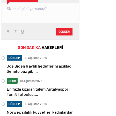
GÖNDER
SON DAKİKA
HABERLERİ
GÜNDEM
10 Ağustos 2026
Joe Biden 6 aylık hedeflerini açıkladı.
Senato buz gibi…
SPOR
10 Ağustos 2026
En fazla kızaran takım Antalyaspor!
Tam 5 futbolcu….
GÜNDEM
10 Ağustos 2026
Norweç silahlı kuvvetleri kadınlardan