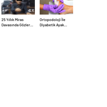
25 Yıllık Miras
Ortopodoloji İle
Davasında Gözler
Diyabetik Ayak
Temmuz Ayındaki
Yarası Tedavisi
Karar Duruşmasına
Çevrildi