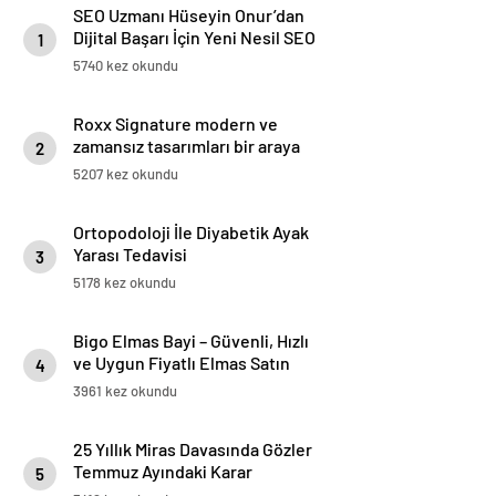
SEO Uzmanı Hüseyin Onur’dan
Dijital Başarı İçin Yeni Nesil SEO
1
Stratejileri
5740 kez okundu
Roxx Signature modern ve
zamansız tasarımları bir araya
2
getiriyor
5207 kez okundu
Ortopodoloji İle Diyabetik Ayak
Yarası Tedavisi
3
5178 kez okundu
Bigo Elmas Bayi – Güvenli, Hızlı
ve Uygun Fiyatlı Elmas Satın
4
Almanın Yeni Adresi
3961 kez okundu
25 Yıllık Miras Davasında Gözler
Temmuz Ayındaki Karar
5
Duruşmasına Çevrildi