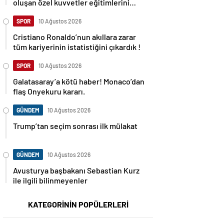
oluşan özel kuvvetler eğitimlerini
başlattı.
SPOR
10 Ağustos 2026
Cristiano Ronaldo’nun akıllara zarar
tüm kariyerinin istatistiğini çıkardık !
SPOR
10 Ağustos 2026
Galatasaray’a kötü haber! Monaco’dan
flaş Onyekuru kararı.
GÜNDEM
10 Ağustos 2026
Trump’tan seçim sonrası ilk mülakat
GÜNDEM
10 Ağustos 2026
Avusturya başbakanı Sebastian Kurz
ile ilgili bilinmeyenler
KATEGORİNİN POPÜLERLERİ