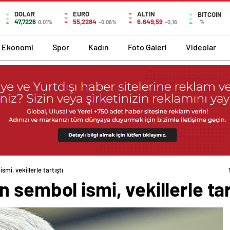
DOLAR
EURO
ALTIN
BITCOIN
47,7226
55,2284
6.649,59
%
0.01%
-0.06%
-0,16
Ekonomi
Spor
Kadın
Foto Galeri
Videolar
mi, vekillerle tartıştı
 sembol ismi, vekillerle tar