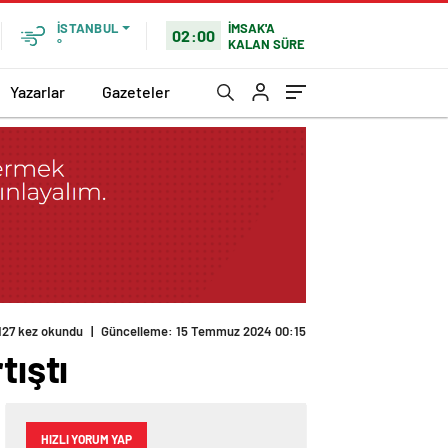
İMSAK'A
İSTANBUL
02:00
KALAN SÜRE
°
Yazarlar
Gazeteler
127 kez okundu
|
Güncelleme: 15 Temmuz 2024 00:15
tıştı
HIZLI YORUM YAP