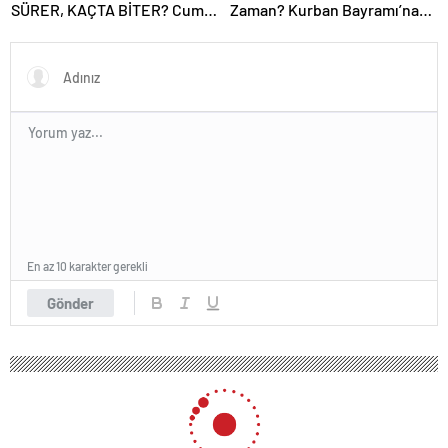
SÜRER, KAÇTA BİTER? Cuma
Zaman? Kurban Bayramı’na
Vakti Ne Zaman Biter? Cuma
Kaç Gün Kaldı, Bayram Tatili
Namazı Süresi Diyanet!
Kaç Gün? 2025 Dini Günler
Takvimi
En az 10 karakter gerekli
Gönder