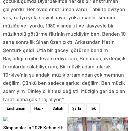
çocukluğumda Diyarbakır’da herkes bir enstrüman
çalıyordu. Her evde enstrüman vardı. Tabii televizyon
yok, radyo yok, sosyal hayat yok, insanlar kendini
müziğe veriyordu. 1980 yılında ut ve klavyeyle bir
müzikholü götürme fikrinin mucidiyim ben. Benden 10
sene sonra ilk Sinan Özen çıktı. Arkasından Metin
Şentürk geldi. Utla bir geceyi götüren bendim.
Başladığım gibi devam ediyorum. Ben udu çok değişik
formlarda çalabiliyorum. Bir müzik adamı olarak
Türkiye’nin şu andaki müzik ortamından çok memnun
değilim. Çünkü ben sadece şarkıcı değilim. Ben müzik
adamıyım. Dinleyici kitlesi değişti. Müziğin geride olan
tarafı daha çok tiraj alıyor.”
Enstrüman
Müzik
Sabah
Şarkı
Tek
Simpsonlar’ın 2025 Kehaneti: