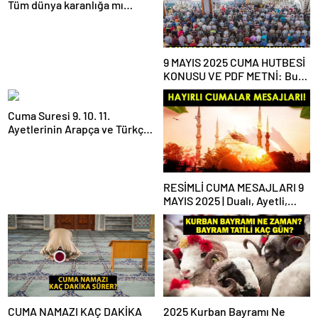
Tüm dünya karanlığa mı
gömülecek?
9 MAYIS 2025 CUMA HUTBESİ
KONUSU VE PDF METNİ: Bu
haftaki Cuma hutbesi konusu
ne?
Cuma Suresi 9. 10. 11.
Ayetlerinin Arapça ve Türkçe
Okunuşu ile Meali: Cuma
Suresinin Anlamı ve Fazileti
Nedir?
RESİMLİ CUMA MESAJLARI 9
MAYIS 2025 | Dualı, Ayetli,
Hadisli, Yazılı, En Yeni Cuma
Mesajları ve Sözleri!
CUMA NAMAZI KAÇ DAKİKA
2025 Kurban Bayramı Ne