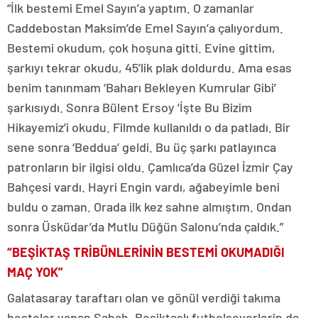
“İlk bestemi Emel Sayın’a yaptım. O zamanlar
Caddebostan Maksim’de Emel Sayın’a çalıyordum.
Bestemi okudum, çok hoşuna gitti. Evine gittim,
şarkıyı tekrar okudu, 45’lik plak doldurdu. Ama esas
benim tanınmam ‘Baharı Bekleyen Kumrular Gibi’
şarkısıydı. Sonra Bülent Ersoy ‘İşte Bu Bizim
Hikayemiz’i okudu. Filmde kullanıldı o da patladı. Bir
sene sonra ‘Beddua’ geldi. Bu üç şarkı patlayınca
patronların bir ilgisi oldu. Çamlıca’da Güzel İzmir Çay
Bahçesi vardı. Hayri Engin vardı, ağabeyimle beni
buldu o zaman. Orada ilk kez sahne almıştım. Ondan
sonra Üsküdar’da Mutlu Düğün Salonu’nda çaldık.”
“BEŞİKTAŞ TRİBÜNLERİNİN BESTEMİ OKUMADIĞI
MAÇ YOK”
Galatasaray taraftarı olan ve gönül verdiği takıma
besteler yapan Sabah, Beşiktaşlı futbolseverlerin de