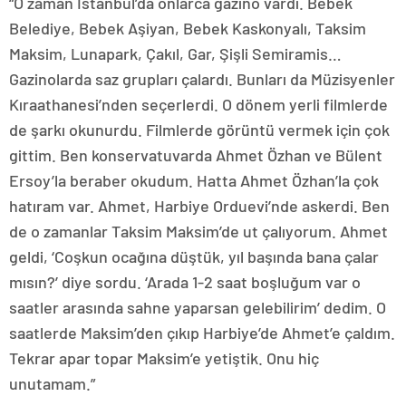
“O zaman İstanbul’da onlarca gazino vardı. Bebek
Belediye, Bebek Aşiyan, Bebek Kaskonyalı, Taksim
Maksim, Lunapark, Çakıl, Gar, Şişli Semiramis…
Gazinolarda saz grupları çalardı. Bunları da Müzisyenler
Kıraathanesi’nden seçerlerdi. O dönem yerli filmlerde
de şarkı okunurdu. Filmlerde görüntü vermek için çok
gittim. Ben konservatuvarda Ahmet Özhan ve Bülent
Ersoy’la beraber okudum. Hatta Ahmet Özhan’la çok
hatıram var. Ahmet, Harbiye Orduevi’nde askerdi. Ben
de o zamanlar Taksim Maksim’de ut çalıyorum. Ahmet
geldi, ‘Coşkun ocağına düştük, yıl başında bana çalar
mısın?’ diye sordu. ‘Arada 1-2 saat boşluğum var o
saatler arasında sahne yaparsan gelebilirim’ dedim. O
saatlerde Maksim’den çıkıp Harbiye’de Ahmet’e çaldım.
Tekrar apar topar Maksim’e yetiştik. Onu hiç
unutamam.”