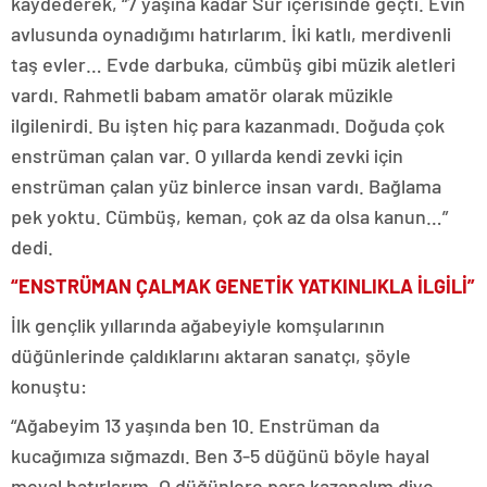
kaydederek, “7 yaşına kadar Sur içerisinde geçti. Evin
avlusunda oynadığımı hatırlarım. İki katlı, merdivenli
taş evler… Evde darbuka, cümbüş gibi müzik aletleri
vardı. Rahmetli babam amatör olarak müzikle
ilgilenirdi. Bu işten hiç para kazanmadı. Doğuda çok
enstrüman çalan var. O yıllarda kendi zevki için
enstrüman çalan yüz binlerce insan vardı. Bağlama
pek yoktu. Cümbüş, keman, çok az da olsa kanun…”
dedi.
“ENSTRÜMAN ÇALMAK GENETİK YATKINLIKLA İLGİLİ”
İlk gençlik yıllarında ağabeyiyle komşularının
düğünlerinde çaldıklarını aktaran sanatçı, şöyle
konuştu:
“Ağabeyim 13 yaşında ben 10. Enstrüman da
kucağımıza sığmazdı. Ben 3-5 düğünü böyle hayal
meyal hatırlarım. O düğünlere para kazanalım diye