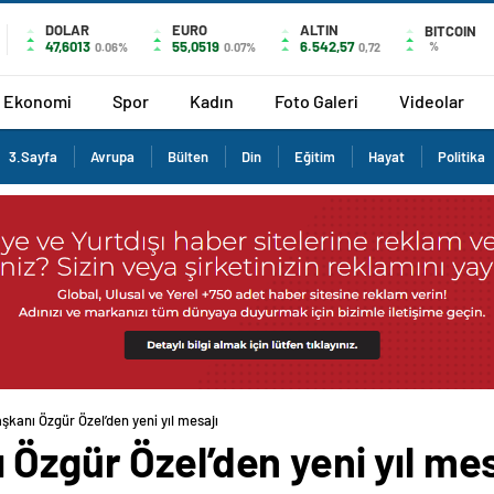
DOLAR
EURO
ALTIN
BITCOIN
47,6013
55,0519
6.542,57
%
0.06%
0.07%
0,72
Ekonomi
Spor
Kadın
Foto Galeri
Videolar
3.Sayfa
Avrupa
Bülten
Din
Eğitim
Hayat
Politika
kanı Özgür Özel’den yeni yıl mesajı
Özgür Özel’den yeni yıl mes