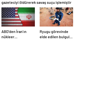
gazeteciyi öldürerek savaş suçu işlemiştir
ABD’den İran’ın
Ryugu görevinde
nükleer
elde edilen bulgular
araştırmalarına
suyun dünyaya
yönelik yeni
asteroitlerce
yaptırımlar
getirilmiş
olabileceğini
gösteriyor