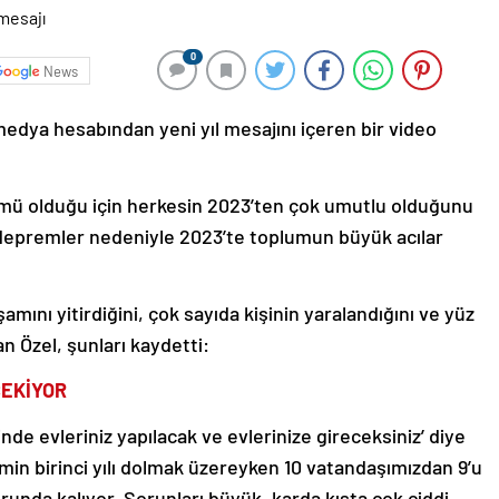
0
News
edya hesabından yeni yıl mesajını içeren bir video
ümü olduğu için herkesin 2023’ten çok umutlu olduğunu
i depremler nedeniyle 2023’te toplumun büyük acılar
mını yitirdiğini, çok sayıda kişinin yaralandığını ve yüz
an Özel, şunları kaydetti:
ÇEKİYOR
çinde evleriniz yapılacak ve evlerinize gireceksiniz’ diye
in birinci yılı dolmak üzereyken 10 vatandaşımızdan 9’u
unda kalıyor. Sorunları büyük, karda kışta çok ciddi