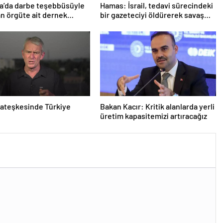
a’da darbe teşebbüsüyle
Hamas: İsrail, tedavi sürecindeki
n örgüte ait dernek
bir gazeteciyi öldürerek savaş
ndı
suçu işlemiştir
ateşkesinde Türkiye
Bakan Kacır: Kritik alanlarda yerli
üretim kapasitemizi artıracağız