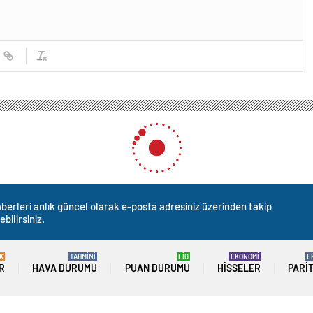
berleri anlık güncel olarak e-posta adresiniz üzerinden takip
ebilirsiniz.
K
TAHMİNİ
LİG
EKONOMİ
E
R
HAVA DURUMU
PUAN DURUMU
HISSELER
PARI