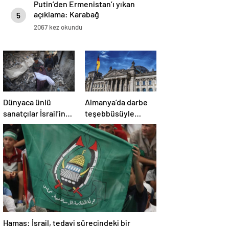
Putin’den Ermenistan’ı yıkan
açıklama: Karabağ
5
Azerbaycan’ın ayrılmaz bir
2067 kez okundu
parçasıdır!
Dünyaca ünlü
Almanya’da darbe
sanatçılar İsrail’in
teşebbüsüyle
Gazze’deki
suçlanan örgüte ait
soykırımını kınadı
dernek yasaklandı
Hamas: İsrail, tedavi sürecindeki bir