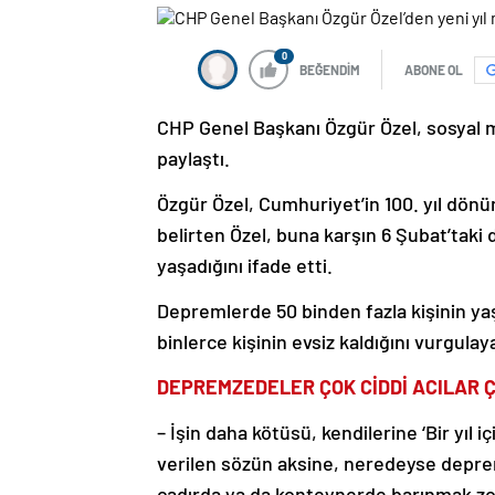
0
BEĞENDİM
ABONE OL
CHP Genel Başkanı Özgür Özel, sosyal m
paylaştı.
Özgür Özel, Cumhuriyet’in 100. yıl dön
belirten Özel, buna karşın 6 Şubat’tak
yaşadığını ifade etti.
Depremlerde 50 binden fazla kişinin yaşa
binlerce kişinin evsiz kaldığını vurgulay
DEPREMZEDELER ÇOK CİDDİ ACILAR 
– İşin daha kötüsü, kendilerine ‘Bir yıl i
verilen sözün aksine, neredeyse deprem
çadırda ya da konteynerde barınmak zor