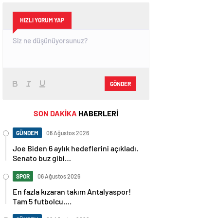
HIZLI YORUM YAP
GÖNDER
SON DAKİKA
HABERLERİ
GÜNDEM
06 Ağustos 2026
Joe Biden 6 aylık hedeflerini açıkladı.
Senato buz gibi…
SPOR
06 Ağustos 2026
En fazla kızaran takım Antalyaspor!
Tam 5 futbolcu….