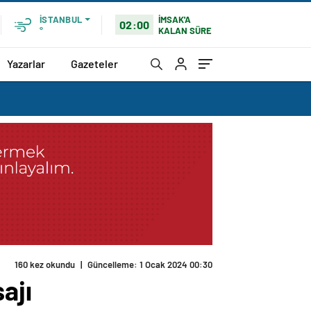
İMSAK'A
İSTANBUL
02:00
KALAN SÜRE
°
Yazarlar
Gazeteler
160 kez okundu
|
Güncelleme: 1 Ocak 2024 00:30
ajı