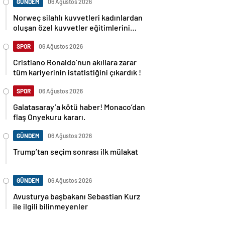
GÜNDEM
06 Ağustos 2026
Norweç silahlı kuvvetleri kadınlardan
oluşan özel kuvvetler eğitimlerini
başlattı.
SPOR
06 Ağustos 2026
Cristiano Ronaldo’nun akıllara zarar
tüm kariyerinin istatistiğini çıkardık !
SPOR
06 Ağustos 2026
Galatasaray’a kötü haber! Monaco’dan
flaş Onyekuru kararı.
GÜNDEM
06 Ağustos 2026
Trump’tan seçim sonrası ilk mülakat
GÜNDEM
06 Ağustos 2026
Avusturya başbakanı Sebastian Kurz
ile ilgili bilinmeyenler