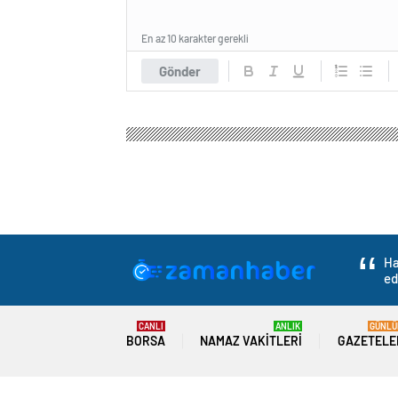
En az 10 karakter gerekli
Gönder
Ha
ed
CANLI
ANLIK
GÜNLÜ
BORSA
NAMAZ VAKITLERI
GAZETELE