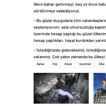
illere bahar getirmeyi, beş yıl önce bah
sürdürmeyi vadediyoruz.
– Bu güzel duygularla tüm vatandaşlarım
sesleniyorum; asla umutsuzluğa kapılm
üzerinde hesap yaptığı bu güzel ülkenin
hesap yaptıkları, hayal kurdukları yarın
– İstediğinizde gideceksiniz, istediğini
vatanınız. Çok yakın zamanda bu ülkeyi g
Bahar
Chp
Güzel
Seçimler
Ülke