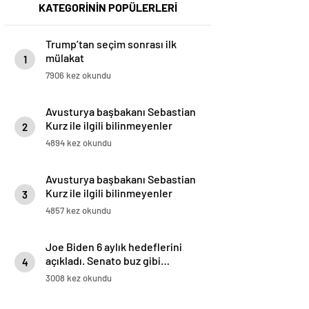
KATEGORİNİN POPÜLERLERİ
Trump’tan seçim sonrası ilk
mülakat
1
7906 kez okundu
Avusturya başbakanı Sebastian
Kurz ile ilgili bilinmeyenler
2
4894 kez okundu
Avusturya başbakanı Sebastian
Kurz ile ilgili bilinmeyenler
3
4857 kez okundu
Joe Biden 6 aylık hedeflerini
açıkladı. Senato buz gibi…
4
3008 kez okundu