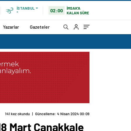
İMSAK'A
İSTANBUL
02:00
KALAN SÜRE
°
Yazarlar
Gazeteler
141 kez okundu
|
Güncelleme: 4 Nisan 2024 00:09
 18 Mart Çanakkale