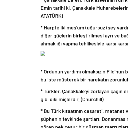
Emin tarihi ki, Çanakkale Muharebeleri
ATATÜRK)
* Harpte iki meş’um (uğursuz) şey vardı
diğer güçlerin birleştirilmesi ayrı ve b
ahmaklığı yapma tehlikesiyle karşı karş
* Ordunun yardımı olmaksızın Filo’nun b
bu işte müsterek bir harekatın zorunlu
* Türkler, Çanakkale’yi zorlayan çağın en
gibi dikilmişlerdir.
(Churchill)
* Bu Türk kıtaatının cesareti, metanet v
şüphenin fevkinde şartları.
Donanmasını
gören pek cesur bir düşman taarruzları