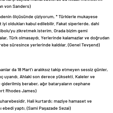
an von Sanders)
ifadenin ölçüsünde çiziyorum, * Türklerle mukayese
yi oldukları kabul edilebilir.
Fakat siperlerde, dahi
libolu’yu zikretmek isterim.
Orada bizim gemi
alar, Türk olmasaydı.
Yerlerinde kalamazlar ve doğrudan
ebe süresince yerlerinde kaldılar.
(Genel Tevşend)
nlar da 18 Mart’ı aralıksız takip etmeyen sessiz günler,
inç uyandı.
Ahlaki son derece yüksekti.
Kaleler ve
 giderilmiş beraber, ağır bataryaların cephane
ert Rhodes James)
uharebesidir.
Hali kurtardı;
maziye hamaset ve
nı ebedi yaptı.
(Sami Paşazade Sezai)