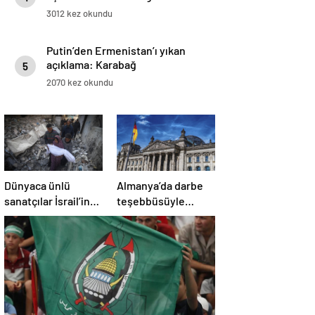
3012 kez okundu
Putin’den Ermenistan’ı yıkan
açıklama: Karabağ
5
Azerbaycan’ın ayrılmaz bir
2070 kez okundu
parçasıdır!
Dünyaca ünlü
Almanya’da darbe
sanatçılar İsrail’in
teşebbüsüyle
Gazze’deki
suçlanan örgüte ait
soykırımını kınadı
dernek yasaklandı