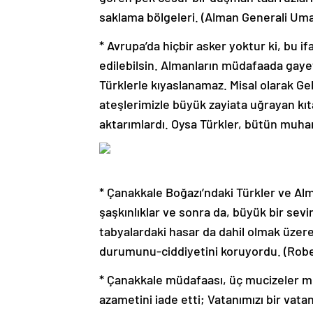
saklama bölgeleri.
(Alman Generali Um
* Avrupa’da hiçbir asker yoktur ki, bu 
edilebilsin.
Almanların müdafaada gayet i
Türklerle kıyaslanamaz.
Misal olarak Ge
ateşlerimizle büyük zayiata uğrayan kıt
aktarımlardı.
Oysa Türkler, bütün muhar
* Çanakkale Boğazı’ndaki Türkler ve Alma
şaşkınlıklar ve sonra da, büyük bir sev
tabyalardaki hasar da dahil olmak üzere
durumunu-ciddiyetini koruyordu.
(Rob
* Çanakkale müdafaası, üç mucizeler m
azametini iade etti;
Vatanımızı bir vata