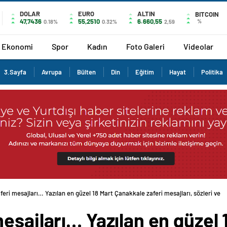
DOLAR
EURO
ALTIN
BITCOIN
47,7436
55,2510
6.660,55
%
0.18%
0.32%
2,59
Ekonomi
Spor
Kadın
Foto Galeri
Videolar
3.Sayfa
Avrupa
Bülten
Din
Eğitim
Hayat
Politika
eri mesajları… Yazılan en güzel 18 Mart Çanakkale zaferi mesajları, sözleri ve
esajları… Yazılan en güzel