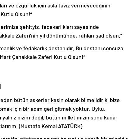
kları ve özgürlük için asla taviz vermeyeceğinin
 Kutlu Olsun!”
erimize şehityiz. fedakarlıkları sayesinde
akkale Zaferi’nin yıl dönümünde, ruhları şad olsun.”
amanlık ve fedakarlık destanıdır. Bu destanı sonsuza
Mart Çanakkale Zaferi Kutlu Olsun!”
İ
den bütün askerler kesin olarak bilmelidir ki bize
mak için bir adım geri gitmek yoktur.
Uyku,
alnız bizim değil, bütün milletimizin sonu kadar
latırım.
(Mustafa Kemal ATATÜRK)
udretini gösteren şayanı hayret ve tebrik bir misaldır.