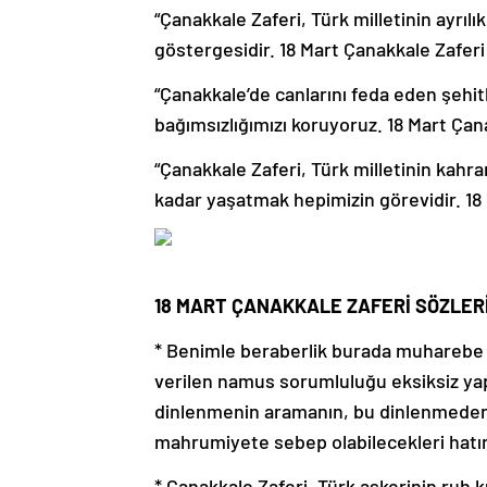
“Çanakkale Zaferi, Türk milletinin ayrılı
göstergesidir. 18 Mart Çanakkale Zaferi
“Çanakkale’de canlarını feda eden şehitl
bağımsızlığımızı koruyoruz. 18 Mart Çan
“Çanakkale Zaferi, Türk milletinin kahr
kadar yaşatmak hepimizin görevidir. 18 
18 MART ÇANAKKALE ZAFERİ SÖZLER
* Benimle beraberlik burada muharebe e
verilen namus sorumluluğu eksiksiz yap
dinlenmenin aramanın, bu dinlenmeden y
mahrumiyete sebep olabilecekleri hatır
* Çanakkale Zaferi, Türk askerinin ruh k