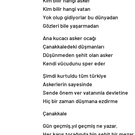
Kim bilir hangi asker
Kim bilir hangi vatan
Yok olup gidiyorlar bu dünyadan
Gözleri bile yaşarmadan
Ana kucacı asker ocağı
Çanakkaledeki düşmanları
Düşünmeden şehit olan asker
Kendi vücudunu sper eder
Şimdi kurtuldu tüm türkiye
Askerlerin sayesinde
Sende önem ver vatanınla devletine
Hiç bir zaman düşmana ezdirme
Çanakkale
Gün geçmiş,yıl geçmiş ne yazar.
Her karış torağında bin,şehit bir mezar.