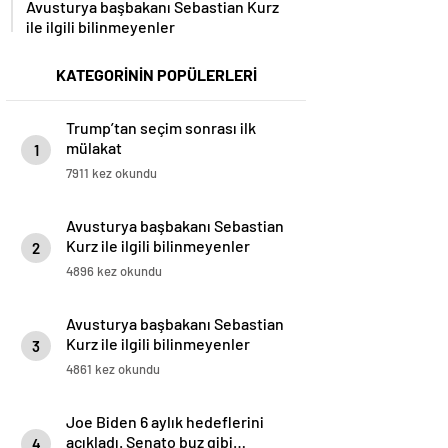
Avusturya başbakanı Sebastian Kurz
ile ilgili bilinmeyenler
KATEGORİNİN POPÜLERLERİ
Trump’tan seçim sonrası ilk
mülakat
1
7911 kez okundu
Avusturya başbakanı Sebastian
Kurz ile ilgili bilinmeyenler
2
4896 kez okundu
Avusturya başbakanı Sebastian
Kurz ile ilgili bilinmeyenler
3
4861 kez okundu
Joe Biden 6 aylık hedeflerini
açıkladı. Senato buz gibi…
4