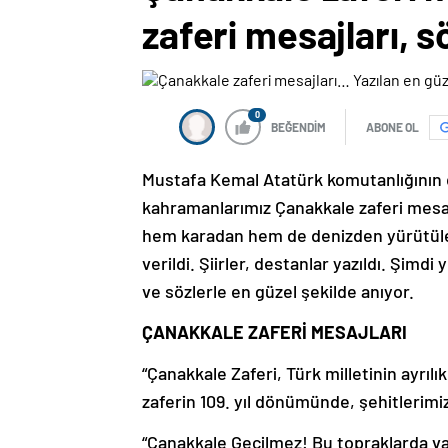
zaferi mesajları, s
0
BEĞENDİM
ABONE OL
Mustafa Kemal Atatürk komutanlığının 
kahramanlarımız Çanakkale zaferi mesajlar
hem karadan hem de denizden yürütülen
verildi.
Şiirler, destanlar yazıldı.
Şimdi y
ve sözlerle en güzel şekilde anıyor.
ÇANAKKALE ZAFERİ MESAJLARI
“Çanakkale Zaferi, Türk milletinin ayrı
zaferin 109. yıl dönümünde, şehitlerimiz
“Çanakkale Geçilmez! Bu topraklarda vat