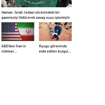
Hamas: İsrail, tedavi sürecindeki bir
gazeteciyi öldürerek savaş suçu işlemiştir
ABD’den İran’ın
Ryugu görevinde
nükleer
elde edilen bulgular
araştırmalarına
suyun dünyaya
yönelik yeni
asteroitlerce
yaptırımlar
getirilmiş
olabileceğini
gösteriyor