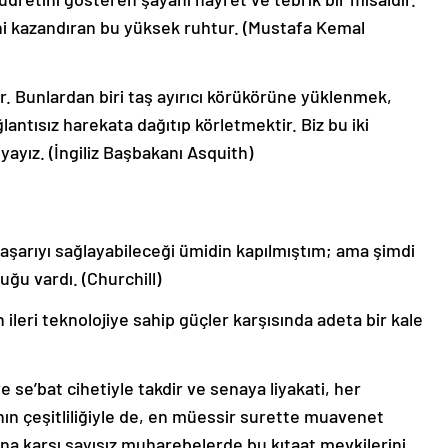
ni kazandıran bu yüksek ruhtur.
(Mustafa Kemal
r.
Bunlardan biri taş ayırıcı körükörüne yüklenmek,
ağlantısız harekata dağıtıp körletmektir.
Biz bu iki
ıyayız.
(İngiliz Başbakanı Asquith)
aşarıyı sağlayabileceği ümidin kapılmıştım;
ama şimdi
luğu vardı.
(Churchill)
 ileri teknolojiye sahip güçler karşısında adeta bir kale
e se’bat cihetiyle takdir ve senaya liyakati, her
n çeşitliliğiyle de, en müessir surette muavenet
na karşı sayısız muharebelerde bu kıtaat mevkilerini