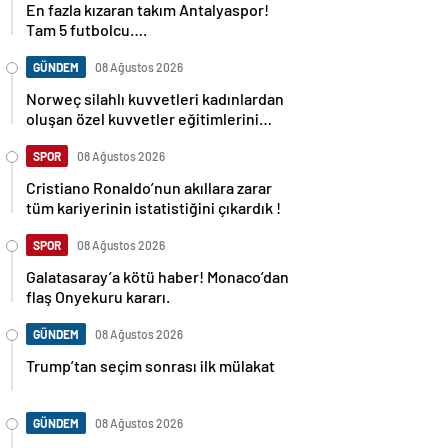
En fazla kızaran takım Antalyaspor!
Tam 5 futbolcu….
GÜNDEM
08 Ağustos 2026
Norweç silahlı kuvvetleri kadınlardan
oluşan özel kuvvetler eğitimlerini
başlattı.
SPOR
08 Ağustos 2026
Cristiano Ronaldo’nun akıllara zarar
tüm kariyerinin istatistiğini çıkardık !
SPOR
08 Ağustos 2026
Galatasaray’a kötü haber! Monaco’dan
flaş Onyekuru kararı.
GÜNDEM
08 Ağustos 2026
Trump’tan seçim sonrası ilk mülakat
GÜNDEM
08 Ağustos 2026