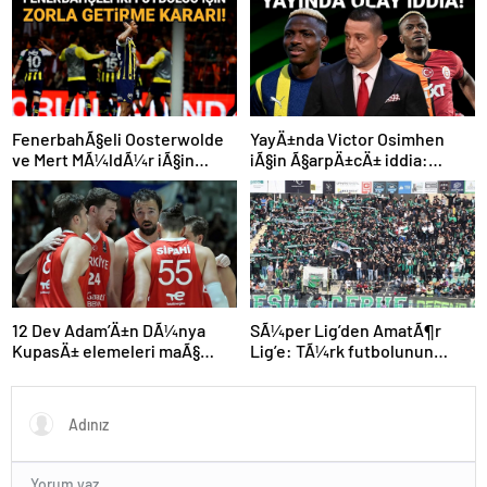
FenerbahÃ§eli Oosterwolde
YayÄ±nda Victor Osimhen
ve Mert MÃ¼ldÃ¼r iÃ§in
iÃ§in Ã§arpÄ±cÄ± iddia:
olaylÄ± derbi davasÄ±nda
“Futbol tarihinin en
zorla getirme kararÄ±
bÃ¼yÃ¼k Åoku olur!”
SÃ¼per Lig’den AmatÃ¶r
12 Dev Adam’Ä±n DÃ¼nya
Lig’e: TÃ¼rk futbolunun
KupasÄ± elemeleri maÃ§
kÃ¶klÃ¼ kulÃ¼pleri dibi
programÄ± aÃ§Ä±klandÄ±
gÃ¶rdÃ¼