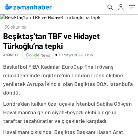
130 okunma
Beşiktaş’tan TBF ve Hidayet
Türkoğlu’na tepki
10 Mayıs 2024 00:15
ABONE OL
News
Basketbol FIBA Kadınlar EuroCup finali rövanş
mücadelesinde İngiltere’nin London Lions ekibine
yenilerek Avrupa İkincisi olan Beşiktaş BOA, İstanbul’a
döndü.
Londra’dan kalkan özel uçakla İstanbul Sabiha Gökçen
Havalimanı’na gelen siyah-beyazlı ekibi bir grup
taraftar tezahüratlar ve çiçeklerle karşıladı.
Havalimanı çıkışında, Beşiktaş Başkanı Hasan Arat,