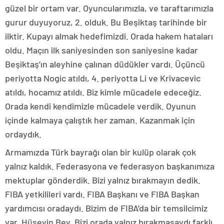
güzel bir ortam var. Oyuncularımızla, ve taraftarımızla
gurur duyuyoruz, 2. olduk. Bu Beşiktaş tarihinde bir
ilktir. Kupayı almak hedefimizdi. Orada hakem hataları
oldu. Maçın ilk saniyesinden son saniyesine kadar
Beşiktaş’ın aleyhine çalınan düdükler vardı. Üçüncü
periyotta Nogic atıldı, 4. periyotta Li ve Krivacevic
atıldı, hocamız atıldı. Biz kimle mücadele edeceğiz.
Orada kendi kendimizle mücadele verdik. Oyunun
içinde kalmaya çalıştık her zaman. Kazanmak için
ordaydık.
Armamızda Türk bayrağı olan bir kulüp olarak çok
yalnız kaldık. Federasyona ve federasyon başkanımıza
mektuplar gönderdik. Bizi yalnız bırakmayın dedik.
FIBA yetkilileri vardı. FIBA Başkanı ve FIBA Başkan
yardımcısı oradaydı. Bizim de FIBA’da bir temsilcimiz
var. Hüseyin Bey. Bizi orada yalnız bırakmasaydı farklı