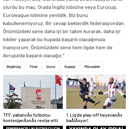
olurdu bu maç. Orada İngiliz lobisine veya Eurocup,
Euroleague lobisine yenildik. Biz bunu
kabullenemiyoruz. Bir cevap beklerdik federasyondan.
Önümüzdeki sene daha iyi bir takım kurarak, daha iyi
lobiler yaparak bu kupada başarılı olacağımıza
inanıyorum. Önümüzdeki sene hem ligde hem de
Avrupa’da başarılı olacağız.”
Beşiktaş
Final
Gurur
Kupayı
Mücadele
TFF, yabancÄ± futbolcu
1. Lig’de play-off heyecanÄ±
kontenjanÄ±nÄ± revize etti
baÅlÄ±yor!