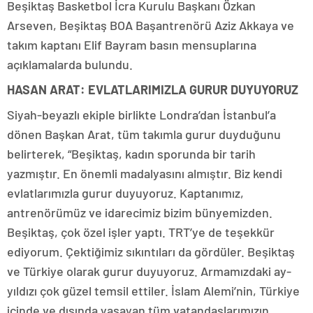
Beşiktaş Basketbol İcra Kurulu Başkanı Özkan
Arseven, Beşiktaş BOA Başantrenörü Aziz Akkaya ve
takım kaptanı Elif Bayram basın mensuplarına
açıklamalarda bulundu.
HASAN ARAT: EVLATLARIMIZLA GURUR DUYUYORUZ
Siyah-beyazlı ekiple birlikte Londra’dan İstanbul’a
dönen Başkan Arat, tüm takımla gurur duyduğunu
belirterek, “Beşiktaş, kadın sporunda bir tarih
yazmıştır. En önemli madalyasını almıştır. Biz kendi
evlatlarımızla gurur duyuyoruz. Kaptanımız,
antrenörümüz ve idarecimiz bizim bünyemizden.
Beşiktaş, çok özel işler yaptı. TRT’ye de teşekkür
ediyorum. Çektiğimiz sıkıntıları da gördüler. Beşiktaş
ve Türkiye olarak gurur duyuyoruz. Armamızdaki ay-
yıldızı çok güzel temsil ettiler. İslam Alemi’nin, Türkiye
içinde ve dışında yaşayan tüm vatandaşlarımızın