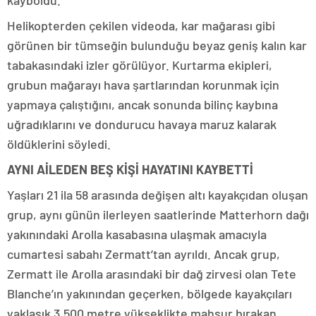
kayboldu.
Helikopterden çekilen videoda, kar mağarası gibi
görünen bir tümseğin bulunduğu beyaz geniş kalın kar
tabakasındaki izler görülüyor. Kurtarma ekipleri,
grubun mağarayı hava şartlarından korunmak için
yapmaya çalıştığını, ancak sonunda bilinç kaybına
uğradıklarını ve dondurucu havaya maruz kalarak
öldüklerini söyledi.
AYNI AİLEDEN BEŞ KİŞİ HAYATINI KAYBETTİ
Yaşları 21 ila 58 arasında değişen altı kayakçıdan oluşan
grup, aynı günün ilerleyen saatlerinde Matterhorn dağı
yakınındaki Arolla kasabasına ulaşmak amacıyla
cumartesi sabahı Zermatt’tan ayrıldı. Ancak grup,
Zermatt ile Arolla arasındaki bir dağ zirvesi olan Tete
Blanche’ın yakınından geçerken, bölgede kayakçıları
yaklaşık 3.500 metre yükseklikte mahsur bırakan