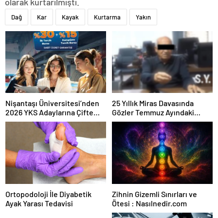
olarak kurtarılmıştı.
Dağ
Kar
Kayak
Kurtarma
Yakın
Nişantaşı Üniversitesi’nden
25 Yıllık Miras Davasında
2026 YKS Adaylarına Çifte
Gözler Temmuz Ayındaki
Güvence: Sabit Ücret ve
Karar Duruşmasına Çevrildi
Kesintisiz Burs
Ortopodoloji İle Diyabetik
Zihnin Gizemli Sınırları ve
Ayak Yarası Tedavisi
Ötesi : Nasılnedir.com