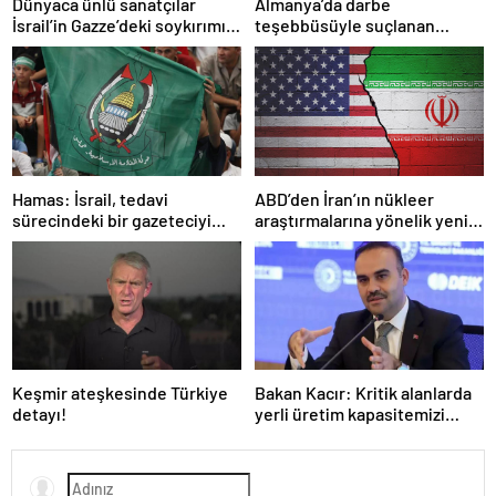
Dünyaca ünlü sanatçılar
Almanya’da darbe
İsrail’in Gazze’deki soykırımını
teşebbüsüyle suçlanan
kınadı
örgüte ait dernek yasaklandı
Hamas: İsrail, tedavi
ABD’den İran’ın nükleer
sürecindeki bir gazeteciyi
araştırmalarına yönelik yeni
öldürerek savaş suçu
yaptırımlar
işlemiştir
Keşmir ateşkesinde Türkiye
Bakan Kacır: Kritik alanlarda
detayı!
yerli üretim kapasitemizi
artıracağız