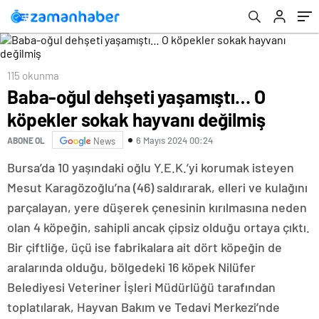
115 okunma
Baba-oğul dehşeti yaşamıştı… O
köpekler sokak hayvanı değilmiş
6 Mayıs 2024 00:24
ABONE OL
News
Bursa’da 10 yaşındaki oğlu Y.E.K.’yi korumak isteyen
Mesut Karagözoğlu’na (46) saldırarak, elleri ve kulağını
parçalayan, yere düşerek çenesinin kırılmasına neden
olan 4 köpeğin, sahipli ancak çipsiz olduğu ortaya çıktı.
Bir çiftliğe, üçü ise fabrikalara ait dört köpeğin de
aralarında olduğu, bölgedeki 16 köpek Nilüfer
Belediyesi Veteriner İşleri Müdürlüğü tarafından
toplatılarak, Hayvan Bakım ve Tedavi Merkezi’nde