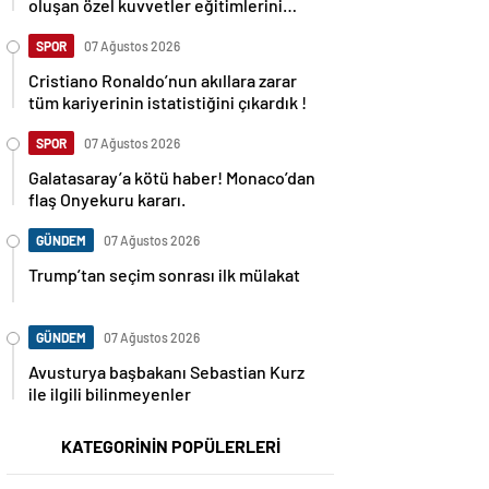
oluşan özel kuvvetler eğitimlerini
başlattı.
SPOR
07 Ağustos 2026
Cristiano Ronaldo’nun akıllara zarar
tüm kariyerinin istatistiğini çıkardık !
SPOR
07 Ağustos 2026
Galatasaray’a kötü haber! Monaco’dan
flaş Onyekuru kararı.
GÜNDEM
07 Ağustos 2026
Trump’tan seçim sonrası ilk mülakat
GÜNDEM
07 Ağustos 2026
Avusturya başbakanı Sebastian Kurz
ile ilgili bilinmeyenler
KATEGORİNİN POPÜLERLERİ