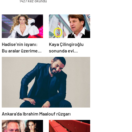
1427 kez okundu
Hadise’nin isyanı:
Kaya Çilingiroğlu
Bu aralar üzerime
sonunda evi
çok geliniyor
boşalttı
Ankara’da Ibrahim Maalouf rüzgarı