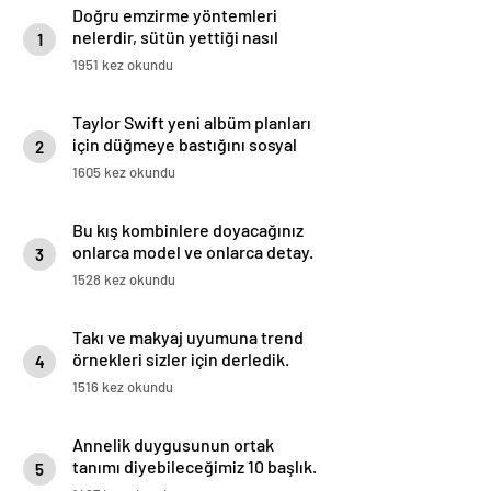
Doğru emzirme yöntemleri
nelerdir, sütün yettiği nasıl
1
anlaşılır?
1951 kez okundu
Taylor Swift yeni albüm planları
için düğmeye bastığını sosyal
2
medyadan duyurdu!
1605 kez okundu
Bu kış kombinlere doyacağınız
onlarca model ve onlarca detay.
3
1528 kez okundu
Takı ve makyaj uyumuna trend
örnekleri sizler için derledik.
4
1516 kez okundu
Annelik duygusunun ortak
tanımı diyebileceğimiz 10 başlık.
5