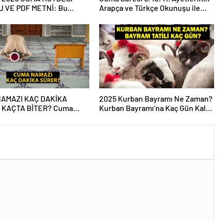
 VE PDF METNİ: Bu
Arapça ve Türkçe Okunuşu ile
 Cuma hutbesi konusu ne?
Meali: Cuma Suresinin Anlamı ve
Fazileti Nedir?
AMAZI KAÇ DAKİKA
2025 Kurban Bayramı Ne Zaman?
 KAÇTA BİTER? Cuma
Kurban Bayramı’na Kaç Gün Kaldı,
Ne Zaman Biter? Cuma
Bayram Tatili Kaç Gün? 2025 Dini
Süresi Diyanet!
Günler Takvimi