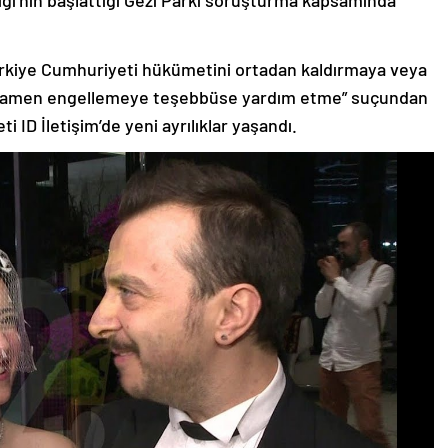
ğı’nın başlattığı Gezi Parkı soruşturma kapsamında
Türkiye Cumhuriyeti hükümetini ortadan kaldırmaya veya
amamen engellemeye teşebbüse yardım etme” suçundan
ti ID İletişim’de yeni ayrılıklar yaşandı.