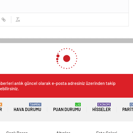
berleri anlık güncel olarak e-posta adresiniz üzerinden takip
ebilirsiniz.
K
TAHMİNİ
LİG
EKONOMİ
E
R
HAVA DURUMU
PUAN DURUMU
HISSELER
PARI