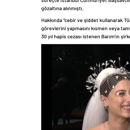
süreçte İstanbul Cumhuriyet Başsavcılı
gözaltına alınmıştı.
Hakkında “cebir ve şiddet kullanarak 
görevlerini yapmasını kısmen veya t
30 yıl hapis cezası istenen Barım’ın şirke