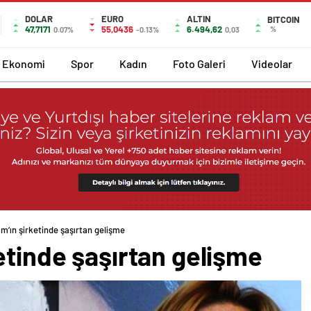
DOLAR
EURO
ALTIN
BITCOIN
47,7171
55,0436
6.494,62
%
0.07%
-0.13%
0,03
Ekonomi
Spor
Kadın
Foto Galeri
Videolar
m’ın şirketinde şaşırtan gelişme
etinde şaşırtan gelişme