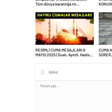
Tüm dünya karanlığa mı
KONUSU
gömülecek?
haftaki
RESİMLİ CUMA MESAJLARI 9
CUMA N
MAYIS 2025 | Dualı, Ayetli, Hadisli,
SÜRER,
Yazılı, En Yeni Cuma Mesajları ve
Vakti 
Sözleri!
Namazı 