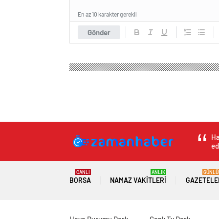
En az 10 karakter gerekli
Gönder
Ha
ed
CANLI
ANLIK
GÜNLÜ
BORSA
NAMAZ VAKITLERI
GAZETELE