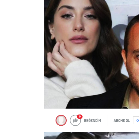
0
BEĞENDİM
ABONE OL