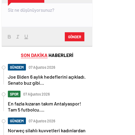
GÖNDER
SON DAKİKA
HABERLERİ
GÜNDEM
07 Ağustos 2026
Joe Biden 6 aylık hedeflerini açıkladı.
Senato buz gibi…
SPOR
07 Ağustos 2026
En fazla kızaran takım Antalyaspor!
Tam 5 futbolcu….
GÜNDEM
07 Ağustos 2026
Norweç silahlı kuvvetleri kadınlardan