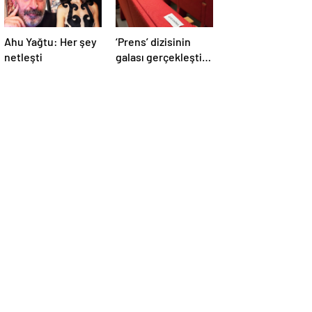
Ahu Yağtu: Her şey
‘Prens’ dizisinin
netleşti
galası gerçekleşti.
Ancak başrol ve
teknik ekip
katılmadı