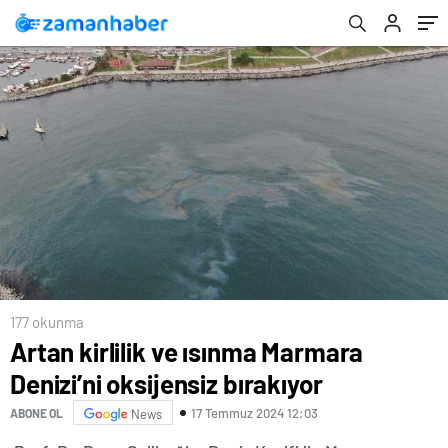
177 okunma
Artan kirlilik ve ısınma Marmara
Denizi’ni oksijensiz bırakıyor
17 Temmuz 2024 12:03
ABONE OL
News