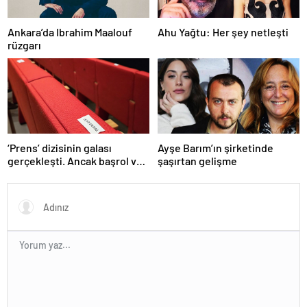
Ankara’da Ibrahim Maalouf
Ahu Yağtu: Her şey netleşti
rüzgarı
‘Prens’ dizisinin galası
Ayşe Barım’ın şirketinde
gerçekleşti. Ancak başrol ve
şaşırtan gelişme
teknik ekip katılmadı