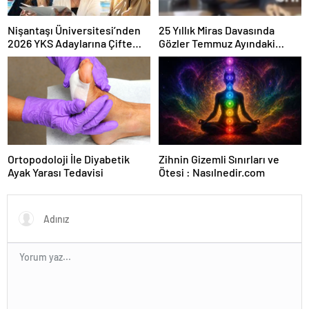
Nişantaşı Üniversitesi’nden
25 Yıllık Miras Davasında
2026 YKS Adaylarına Çifte
Gözler Temmuz Ayındaki
Güvence: Sabit Ücret ve
Karar Duruşmasına Çevrildi
Kesintisiz Burs
Ortopodoloji İle Diyabetik
Zihnin Gizemli Sınırları ve
Ayak Yarası Tedavisi
Ötesi : Nasılnedir.com