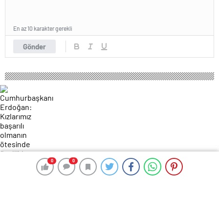
En az 10 karakter gerekli
Gönder
0
0
0
0
108 okunma