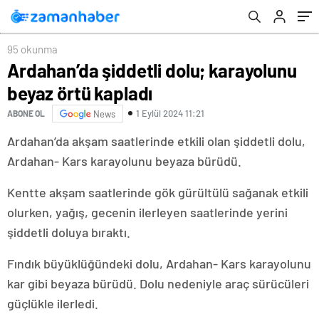
başarır
95 okunma
Ardahan’da şiddetli dolu; karayolunu
beyaz örtü kapladı
1 Eylül 2024 11:21
ABONE OL
News
Ardahan’da akşam saatlerinde etkili olan şiddetli dolu,
Ardahan- Kars karayolunu beyaza bürüdü.
Kentte akşam saatlerinde gök gürültülü sağanak etkili
olurken, yağış, gecenin ilerleyen saatlerinde yerini
şiddetli doluya bıraktı.
Fındık büyüklüğündeki dolu, Ardahan- Kars karayolunu
kar gibi beyaza bürüdü. Dolu nedeniyle araç sürücüleri
güçlükle ilerledi.