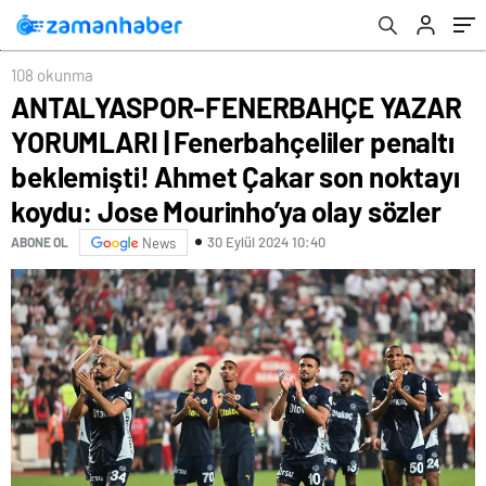
beklemişti! Ahmet Çakar son noktayı koydu:
ayağa kalktı ve…
Jose Mourinho’ya olay sözler
108 okunma
ANTALYASPOR-FENERBAHÇE YAZAR
YORUMLARI | Fenerbahçeliler penaltı
beklemişti! Ahmet Çakar son noktayı
koydu: Jose Mourinho’ya olay sözler
30 Eylül 2024 10:40
ABONE OL
News