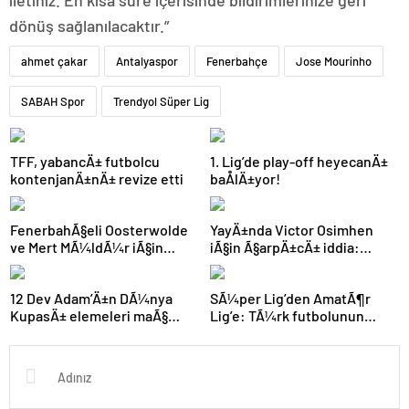
iletiniz. En kısa süre içerisinde bildirimlerinize geri
dönüş sağlanılacaktır.”
ahmet çakar
Antalyaspor
Fenerbahçe
Jose Mourinho
SABAH Spor
Trendyol Süper Lig
TFF, yabancÄ± futbolcu
1. Lig’de play-off heyecanÄ±
kontenjanÄ±nÄ± revize etti
baÅlÄ±yor!
FenerbahÃ§eli Oosterwolde
YayÄ±nda Victor Osimhen
ve Mert MÃ¼ldÃ¼r iÃ§in
iÃ§in Ã§arpÄ±cÄ± iddia:
olaylÄ± derbi davasÄ±nda
“Futbol tarihinin en
zorla getirme kararÄ±
bÃ¼yÃ¼k Åoku olur!”
12 Dev Adam’Ä±n DÃ¼nya
SÃ¼per Lig’den AmatÃ¶r
KupasÄ± elemeleri maÃ§
Lig’e: TÃ¼rk futbolunun
programÄ± aÃ§Ä±klandÄ±
kÃ¶klÃ¼ kulÃ¼pleri dibi
gÃ¶rdÃ¼