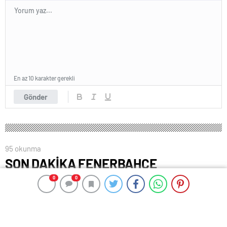
En az 10 karakter gerekli
Gönder
0
0
0
0