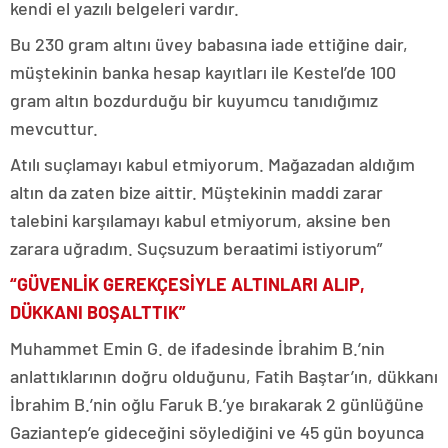
kendi el yazılı belgeleri vardır.
Bu 230 gram altını üvey babasına iade ettiğine dair,
müştekinin banka hesap kayıtları ile Kestel’de 100
gram altın bozdurduğu bir kuyumcu tanıdığımız
mevcuttur.
Atılı suçlamayı kabul etmiyorum. Mağazadan aldığım
altın da zaten bize aittir. Müştekinin maddi zarar
talebini karşılamayı kabul etmiyorum, aksine ben
zarara uğradım. Suçsuzum beraatimi istiyorum”
“GÜVENLİK GEREKÇESİYLE ALTINLARI ALIP,
DÜKKANI BOŞALTTIK”
Muhammet Emin G. de ifadesinde İbrahim B.’nin
anlattıklarının doğru olduğunu, Fatih Baştar’ın, dükkanı
İbrahim B.’nin oğlu Faruk B.’ye bırakarak 2 günlüğüne
Gaziantep’e gideceğini söylediğini ve 45 gün boyunca