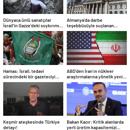
Dünyaca ünlü sanatçılar
Almanya’da darbe
İsrail’in Gazze’deki soykırımını
teşebbüsüyle suçlanan
kınadı
örgüte ait dernek yasaklandı
Hamas: İsrail, tedavi
ABD’den İran’ın nükleer
sürecindeki bir gazeteciyi
araştırmalarına yönelik yeni
öldürerek savaş suçu
yaptırımlar
işlemiştir
Keşmir ateşkesinde Türkiye
Bakan Kacır: Kritik alanlarda
detayı!
yerli üretim kapasitemizi