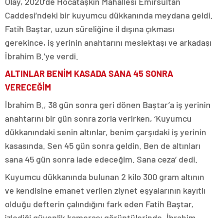
Olay, 2020’de Hocataşkın Mahallesi Emirsultan
Caddesi’ndeki bir kuyumcu dükkanında meydana geldi.
Fatih Baştar, uzun süreliğine il dışına çıkması
gerekince, iş yerinin anahtarını meslektaşı ve arkadaşı
İbrahim B.’ye verdi.
ALTINLAR BENİM KASADA SANA 45 SONRA
VERECEĞİM
İbrahim B., 38 gün sonra geri dönen Baştar’a iş yerinin
anahtarını bir gün sonra zorla verirken, ‘Kuyumcu
dükkanındaki senin altınlar, benim çarşıdaki iş yerinin
kasasında. Sen 45 gün sonra geldin. Ben de altınları
sana 45 gün sonra iade edeceğim. Sana ceza’ dedi.
Kuyumcu dükkanında bulunan 2 kilo 300 gram altının
ve kendisine emanet verilen ziynet eşyalarının kayıtlı
olduğu defterin çalındığını fark eden Fatih Baştar,
izlediği güvenlik kamerası görüntülerinde, İbrahim