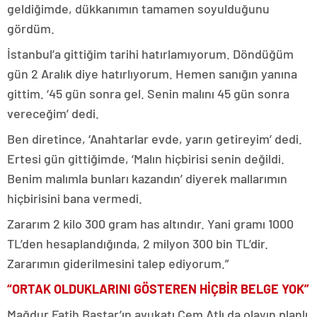
geldiğimde, dükkanımın tamamen soyulduğunu
gördüm.
İstanbul’a gittiğim tarihi hatırlamıyorum. Döndüğüm
gün 2 Aralık diye hatırlıyorum. Hemen sanığın yanına
gittim. ‘45 gün sonra gel. Senin malını 45 gün sonra
vereceğim’ dedi.
Ben diretince, ‘Anahtarlar evde, yarın getireyim’ dedi.
Ertesi gün gittiğimde, ‘Malın hiçbirisi senin değildi.
Benim malımla bunları kazandın’ diyerek mallarımın
hiçbirisini bana vermedi.
Zararım 2 kilo 300 gram has altındır. Yani gramı 1000
TL’den hesaplandığında, 2 milyon 300 bin TL’dir.
Zararımın giderilmesini talep ediyorum.”
“ORTAK OLDUKLARINI GÖSTEREN HİÇBİR BELGE YOK”
Mağdur Fatih Baştar’ın avukatı Cem Atlı da olayın planlı