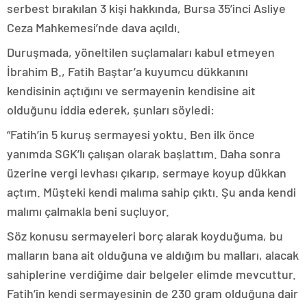
serbest bırakılan 3 kişi hakkında, Bursa 35’inci Asliye
Ceza Mahkemesi’nde dava açıldı.
Duruşmada, yöneltilen suçlamaları kabul etmeyen
İbrahim B., Fatih Baştar’a kuyumcu dükkanını
kendisinin açtığını ve sermayenin kendisine ait
olduğunu iddia ederek, şunları söyledi:
“Fatih’in 5 kuruş sermayesi yoktu. Ben ilk önce
yanımda SGK’lı çalışan olarak başlattım. Daha sonra
üzerine vergi levhası çıkarıp, sermaye koyup dükkan
açtım. Müşteki kendi malıma sahip çıktı. Şu anda kendi
malımı çalmakla beni suçluyor.
Söz konusu sermayeleri borç alarak koyduğuma, bu
malların bana ait olduğuna ve aldığım bu malları, alacak
sahiplerine verdiğime dair belgeler elimde mevcuttur.
Fatih’in kendi sermayesinin de 230 gram olduğuna dair