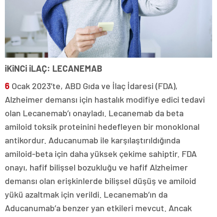
iKiNCi iLAÇ: LECANEMAB
6
Ocak 2023’te, ABD Gıda ve İlaç İdaresi (FDA),
Alzheimer demansı için hastalık modifiye edici tedavi
olan Lecanemab’ı onayladı. Lecanemab da beta
amiloid toksik proteinini hedefleyen bir monoklonal
antikordur. Aducanumab ile karşılaştırıldığında
amiloid-beta için daha yüksek çekime sahiptir. FDA
onayı, hafif bilişsel bozukluğu ve hafif Alzheimer
demansı olan erişkinlerde bilişsel düşüş ve amiloid
yükü azaltmak için verildi. Lecanemab’ın da
Aducanumab’a benzer yan etkileri mevcut. Ancak