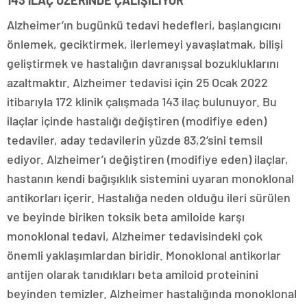
143 iLAÇ ÜZERiNDE ÇALIŞILIYOR
Alzheimer’ın bugünkü tedavi hedefleri, başlangıcını
önlemek, geciktirmek, ilerlemeyi yavaşlatmak, bilişi
geliştirmek ve hastalığın davranışsal bozukluklarını
azaltmaktır. Alzheimer tedavisi için 25 Ocak 2022
itibarıyla 172 klinik çalışmada 143 ilaç bulunuyor. Bu
ilaçlar içinde hastalığı değiştiren (modifiye eden)
tedaviler, aday tedavilerin yüzde 83,2’sini temsil
ediyor. Alzheimer’ı değiştiren (modifiye eden) ilaçlar,
hastanın kendi bağışıklık sistemini uyaran monoklonal
antikorları içerir. Hastalığa neden olduğu ileri sürülen
ve beyinde biriken toksik beta amiloide karşı
monoklonal tedavi, Alzheimer tedavisindeki çok
önemli yaklaşımlardan biridir. Monoklonal antikorlar
antijen olarak tanıdıkları beta amiloid proteinini
beyinden temizler. Alzheimer hastalığında monoklonal