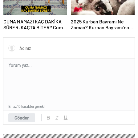
CUMA NAMAZI KAÇ DAKİKA
2025 Kurban Bayramı Ne
SÜRER, KAÇTA BİTER? Cuma
Zaman? Kurban Bayramı’na
Vakti Ne Zaman Biter? Cuma
Kaç Gün Kaldı, Bayram Tatili
Namazı Süresi Diyanet!
Kaç Gün? 2025 Dini Günler
Takvimi
En az 10 karakter gerekli
Gönder