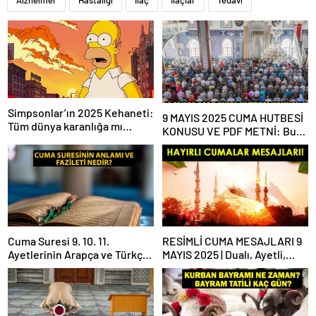
Alzheimer
Hastalığı
İlaç
İlaçlar
Tedavi
Simpsonlar’ın 2025 Kehaneti:
9 MAYIS 2025 CUMA HUTBESİ
Tüm dünya karanlığa mı
KONUSU VE PDF METNİ: Bu
gömülecek?
haftaki Cuma hutbesi konusu
ne?
Cuma Suresi 9. 10. 11.
RESİMLİ CUMA MESAJLARI 9
Ayetlerinin Arapça ve Türkçe
MAYIS 2025 | Dualı, Ayetli,
Okunuşu ile Meali: Cuma
Hadisli, Yazılı, En Yeni Cuma
Suresinin Anlamı ve Fazileti
Mesajları ve Sözleri!
Nedir?