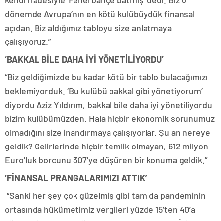
kendi ifadesiyle ‘Fenerbahçe batmış’ dedi. Biz o
dönemde Avrupa’nın en kötü kulübüydük finansal
açıdan. Biz aldığımız tabloyu size anlatmaya
çalışıyoruz.”
‘BAKKAL BİLE DAHA İYİ YÖNETİLİYORDU’
“Biz geldiğimizde bu kadar kötü bir tablo bulacağımızı
beklemiyorduk. ‘Bu kulübü bakkal gibi yönetiyorum’
diyordu Aziz Yıldırım, bakkal bile daha iyi yönetiliyordu
bizim kulübümüzden. Hala hiçbir ekonomik sorunumuz
olmadığını size inandırmaya çalışıyorlar. Şu an nereye
geldik? Gelirlerinde hiçbir temlik olmayan, 612 milyon
Euro’luk borcunu 307’ye düşüren bir konuma geldik.”
‘FİNANSAL PRANGALARIMIZI ATTIK’
“Sanki her şey çok güzelmiş gibi tam da pandeminin
ortasında hükümetimiz vergileri yüzde 15’ten 40’a