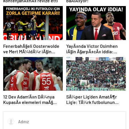
kontenjanÄ±nÄ± revize etti
baÅlÄ±yor!
FenerbahÃ§eli Oosterwolde
YayÄ±nda Victor Osimhen
ve Mert MÃ¼ldÃ¼r iÃ§in
iÃ§in Ã§arpÄ±cÄ± iddia:
olaylÄ± derbi davasÄ±nda
“Futbol tarihinin en
zorla getirme kararÄ±
bÃ¼yÃ¼k Åoku olur!”
SÃ¼per Lig’den AmatÃ¶r
12 Dev Adam’Ä±n DÃ¼nya
Lig’e: TÃ¼rk futbolunun
KupasÄ± elemeleri maÃ§
kÃ¶klÃ¼ kulÃ¼pleri dibi
programÄ± aÃ§Ä±klandÄ±
gÃ¶rdÃ¼