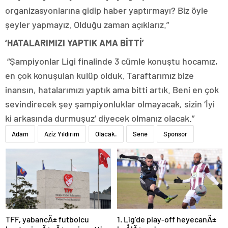
organizasyonlarına gidip haber yaptırmayı? Biz öyle
şeyler yapmayız. Olduğu zaman açıklarız.”
‘HATALARIMIZI YAPTIK AMA BİTTİ’
“Şampiyonlar Ligi finalinde 3 cümle konuştu hocamız,
en çok konuşulan kulüp olduk. Taraftarımız bize
inansın, hatalarımızı yaptık ama bitti artık. Beni en çok
sevindirecek şey şampiyonluklar olmayacak, sizin ‘İyi
ki arkasında durmuşuz’ diyecek olmanız olacak.”
Adam
Aziz Yıldırım
Olacak.
Sene
Sponsor
TFF, yabancÄ± futbolcu
1. Lig’de play-off heyecanÄ±