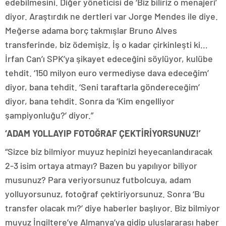
edebilmesini. Diğer yöneticisi de ‘Biz biliriz o menajeri’
diyor. Araştırdık ne dertleri var Jorge Mendes ile diye.
Meğerse adama borç takmışlar Bruno Alves
transferinde, biz ödemişiz. İş o kadar çirkinleşti ki…
İrfan Can’ı SPK’ya şikayet edeceğini söylüyor, kulübe
tehdit. ‘150 milyon euro vermediyse dava edeceğim’
diyor, bana tehdit. ‘Seni taraftarla göndereceğim’
diyor, bana tehdit. Sonra da ‘Kim engelliyor
şampiyonluğu?’ diyor.”
‘ADAM YOLLAYIP FOTOĞRAF ÇEKTİRİYORSUNUZ!’
“Sizce biz bilmiyor muyuz hepinizi heyecanlandıracak
2-3 isim ortaya atmayı? Bazen bu yapılıyor biliyor
musunuz? Para veriyorsunuz futbolcuya, adam
yolluyorsunuz, fotoğraf çektiriyorsunuz. Sonra ‘Bu
transfer olacak mı?’ diye haberler başlıyor. Biz bilmiyor
muyuz İngiltere’ye Almanya’ya gidip uluslararası haber