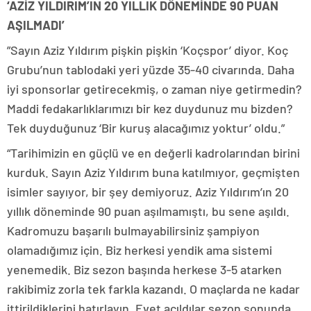
‘AZİZ YILDIRIM’IN 20 YILLIK DÖNEMİNDE 90 PUAN
AŞILMADI’
”Sayın Aziz Yıldırım pişkin pişkin ‘Koçspor’ diyor. Koç
Grubu’nun tablodaki yeri yüzde 35-40 civarında. Daha
iyi sponsorlar getirecekmiş, o zaman niye getirmedin?
Maddi fedakarlıklarımızı bir kez duydunuz mu bizden?
Tek duyduğunuz ‘Bir kuruş alacağımız yoktur’ oldu.”
“Tarihimizin en güçlü ve en değerli kadrolarından birini
kurduk. Sayın Aziz Yıldırım buna katılmıyor, geçmişten
isimler sayıyor, bir şey demiyoruz. Aziz Yıldırım’ın 20
yıllık döneminde 90 puan aşılmamıştı, bu sene aşıldı.
Kadromuzu başarılı bulmayabilirsiniz şampiyon
olamadığımız için. Biz herkesi yendik ama sistemi
yenemedik. Biz sezon başında herkese 3-5 atarken
rakibimiz zorla tek farkla kazandı. O maçlarda ne kadar
ittirildiklerini hatırlayın. Evet açıldılar sezon sonunda.