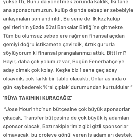
yükseltti. Bunu da yönetmek zorunda kaldık. İki tane
ana sponsorumuzun, kulüp dışında sebepler sebebiyle
anlaşmaları sonlandırıldı. Bu sene de ilk kez kulüp
gelirlerinin yüzde 50’si Bankalar Birliği’ne gitmekte.
Tüm bu olumsuz sebeplere rağmen finansal açıdan
gemiyi doğru istikamete çevirdik. Artık gururla
söylüyorum ki finansal prangalarımızı attık. Bitti mi?
Hayır, daha çok yolumuz var. Bugün Fenerbahçe’ye
aday olmak çok kolay. Keşke biz 1 sene geç aday
olsaydık, çok farklı bir tablo olacaktı. Onlar aslında o
gün kaybederek ‘Kral çıplak’ durumundan kurtuldular.”
‘RÜYA TAKIMINI KURACAĞIZ’
“Jose Mourinho’nun bütçesine çok büyük sponsorlar
çıkacak. Transfer bütçesine de çok büyük iş adamları
sponsor olacak. Bazı rakiplerimiz gibi gizli sponsorlar
olmayacak, bu projeye gönül veren iş adamları destek