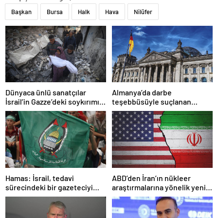
Başkan
Bursa
Halk
Hava
Nilüfer
Dünyaca ünlü sanatçılar
Almanya’da darbe
İsrail’in Gazze’deki soykırımını
teşebbüsüyle suçlanan
kınadı
örgüte ait dernek yasaklandı
Hamas: İsrail, tedavi
ABD’den İran’ın nükleer
sürecindeki bir gazeteciyi
araştırmalarına yönelik yeni
öldürerek savaş suçu
yaptırımlar
işlemiştir