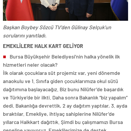
Başkan Boybey Sözcü TV’den Gülinay Selçuk’un
sorularını yanıtladı.
EMEKLİLERE HALK KART GELİYOR
■
Bursa Büyükşehir Belediyesi’nin halka yönelik ilk
hizmetleri neler olacak?
İlk olarak çocuklara süt projemiz var, yeni dönemde
anaokulu ve 1. Sınıfa giden çocuklarımıza okul sütü
dağıtımına başlayacağız. Biz bunu Nilüfer’de başardık
ve Türkiye’de bir ilkti. Daha sonra Bakanlık “biz yapalım”
dedi. Bakanlığa devrettik, 2 ay dağıtım yaptılar, 3. ayda
bıraktılar. Emekliye, ihtiyaç sahiplerine Nilüfer’de
yıllarca Halkkart dağıttık. Şimdi bu çalışmamızı Bursa
geneline yayıyoruz. Emeklilerimize de destek