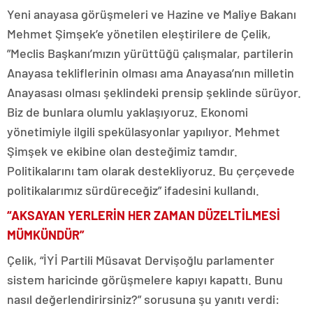
Yeni anayasa görüşmeleri ve Hazine ve Maliye Bakanı
Mehmet Şimşek’e yönetilen eleştirilere de Çelik,
”Meclis Başkanı’mızın yürüttüğü çalışmalar, partilerin
Anayasa tekliflerinin olması ama Anayasa’nın milletin
Anayasası olması şeklindeki prensip şeklinde sürüyor.
Biz de bunlara olumlu yaklaşıyoruz. Ekonomi
yönetimiyle ilgili spekülasyonlar yapılıyor. Mehmet
Şimşek ve ekibine olan desteğimiz tamdır.
Politikalarını tam olarak destekliyoruz. Bu çerçevede
politikalarımız sürdüreceğiz” ifadesini kullandı.
“AKSAYAN YERLERİN HER ZAMAN DÜZELTİLMESİ
MÜMKÜNDÜR”
Çelik, “İYİ Partili Müsavat Dervişoğlu parlamenter
sistem haricinde görüşmelere kapıyı kapattı. Bunu
nasıl değerlendirirsiniz?” sorusuna şu yanıtı verdi: