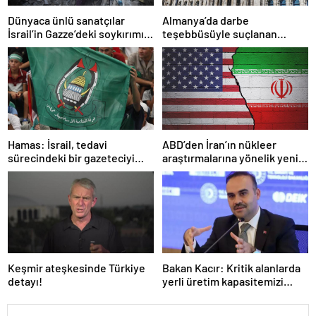
Dünyaca ünlü sanatçılar
Almanya’da darbe
İsrail’in Gazze’deki soykırımını
teşebbüsüyle suçlanan
kınadı
örgüte ait dernek yasaklandı
Hamas: İsrail, tedavi
ABD’den İran’ın nükleer
sürecindeki bir gazeteciyi
araştırmalarına yönelik yeni
öldürerek savaş suçu
yaptırımlar
işlemiştir
Keşmir ateşkesinde Türkiye
Bakan Kacır: Kritik alanlarda
detayı!
yerli üretim kapasitemizi
artıracağız