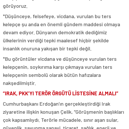
görüyoruz.
*Düşünceye, felsefeye, vicdana, vurulan bu ters
kelepçe şu anda en önemli gündem maddesi olmaya
devam ediyor. Dünyanın demokratik dediğimiz
ülkelerinin verdiği tepki maalesef hiçbir şekilde
insanlık onuruna yakışan bir tepki değil.
*Bu görüntüler vicdana ve düşünceye vurulan ters
kelepçenin, soykırıma karşı çıkmaya vurulan ters
kelepçenin sembolü olarak bütün hafızalara
nakşedilmiştir.
“IRAK, PKK’YI TERÖR ÖRGÜTÜ LİSTESİNE ALMALI”
Cumhurbaşkanı Erdoğan’ın gerçekleştirdiği Irak
ziyaretine ilişkin konuşan Çelik, ”Görüşmenin başlıkları
çok kapsamlıydı. Terörle mücadele, sınır aşan sular,
güvenlik, savunma sanayi, ticaret, sağlık, enerji ve