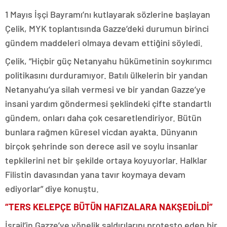
1 Mayıs İşçi Bayramı’nı kutlayarak sözlerine başlayan
Çelik, MYK toplantısında Gazze’deki durumun birinci
gündem maddeleri olmaya devam ettiğini söyledi.
Çelik, “Hiçbir güç Netanyahu hükümetinin soykırımcı
politikasını durduramıyor. Batılı ülkelerin bir yandan
Netanyahu’ya silah vermesi ve bir yandan Gazze’ye
insani yardım göndermesi şeklindeki çifte standartlı
gündem, onları daha çok cesaretlendiriyor. Bütün
bunlara rağmen küresel vicdan ayakta. Dünyanın
birçok şehrinde son derece asil ve soylu insanlar
tepkilerini net bir şekilde ortaya koyuyorlar. Halklar
Filistin davasından yana tavır koymaya devam
ediyorlar” diye konuştu.
“TERS KELEPÇE BÜTÜN HAFIZALARA NAKŞEDİLDİ”
İsrail’in Gazze’ye yönelik saldırılarını protesto eden bir