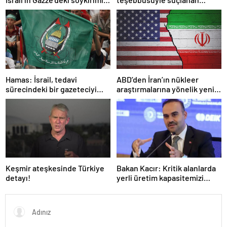
kınadı
örgüte ait dernek yasaklandı
Hamas: İsrail, tedavi
ABD’den İran’ın nükleer
sürecindeki bir gazeteciyi
araştırmalarına yönelik yeni
öldürerek savaş suçu
yaptırımlar
işlemiştir
Keşmir ateşkesinde Türkiye
Bakan Kacır: Kritik alanlarda
detayı!
yerli üretim kapasitemizi
artıracağız