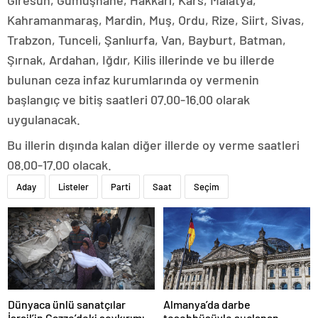
Giresun, Gümüşhane, Hakkari, Kars, Malatya,
Kahramanmaraş, Mardin, Muş, Ordu, Rize, Siirt, Sivas,
Trabzon, Tunceli, Şanlıurfa, Van, Bayburt, Batman,
Şırnak, Ardahan, Iğdır, Kilis illerinde ve bu illerde
bulunan ceza infaz kurumlarında oy vermenin
başlangıç ve bitiş saatleri 07.00-16.00 olarak
uygulanacak.
Bu illerin dışında kalan diğer illerde oy verme saatleri
08.00-17.00 olacak.
Aday
Listeler
Parti
Saat
Seçim
Dünyaca ünlü sanatçılar
Almanya’da darbe
İsrail’in Gazze’deki soykırımını
teşebbüsüyle suçlanan