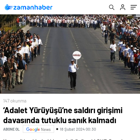
147 okunma
‘Adalet Yürüyüşü’ne saldırı girişimi
davasında tutuklu sanık kalmadı
18 Şubat 2024 00:30
ABONE OL
News