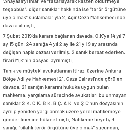
“Anayasa’yı ihlal” ve “tasarlayarak kasten öldürmeye
teşebbüs”, diğer sanıklar hakkında ise “terör örgütüne
üye olmak” suçlamalarıyla 2. Ağır Ceza Mahkemesi’nde
dava açılmıştı.
7 Şubat 2019’da karara bağlanan davada, O.K’ye 14 yıl 7
ay 15 gün, 24 sanığa 4 yıl 2 ay ile 21 yıl 9 ay arasında
değişen hapis cezası verilmiş, 2 sanık beraat ederken,
firari M.K’nin dosyası ayrılmıştı.
Tanık ve müşteki avukatlarının itirazı üzerine Ankara
Bölge Adliye Mahkemesi 21. Ceza Dairesi’nde görülen
davada, 21 sanığın kararını hukuka uygun bulan
mahkeme, yargılama sürecinde avukatları bulunmayan
sanıklar S.K, C.K, B.K, B.Ç, A.K. ve Ş.O’nun dosyasının
ayrılıp yeniden yargılanmak üzere yerel mahkemeye
gönderilmesine hükmetmişti. Mahkeme heyeti, 6
sanığı, “silahlı terör örgütüne üye olmak” suçundan,