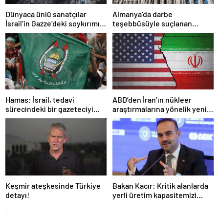
Dünyaca ünlü sanatçılar
Almanya’da darbe
İsrail’in Gazze’deki soykırımını
teşebbüsüyle suçlanan
kınadı
örgüte ait dernek yasaklandı
Hamas: İsrail, tedavi
ABD’den İran’ın nükleer
sürecindeki bir gazeteciyi
araştırmalarına yönelik yeni
öldürerek savaş suçu
yaptırımlar
işlemiştir
Keşmir ateşkesinde Türkiye
Bakan Kacır: Kritik alanlarda
detayı!
yerli üretim kapasitemizi
artıracağız