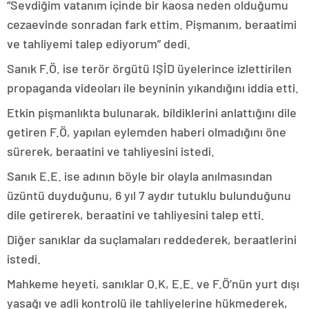
“Sevdiğim vatanım içinde bir kaosa neden olduğumu
cezaevinde sonradan fark ettim. Pişmanım, beraatimi
ve tahliyemi talep ediyorum” dedi.
Sanık F.Ö. ise terör örgütü IŞİD üyelerince izlettirilen
propaganda videoları ile beyninin yıkandığını iddia etti.
Etkin pişmanlıkta bulunarak, bildiklerini anlattığını dile
getiren F.Ö, yapılan eylemden haberi olmadığını öne
sürerek, beraatini ve tahliyesini istedi.
Sanık E.E. ise adının böyle bir olayla anılmasından
üzüntü duyduğunu, 6 yıl 7 aydır tutuklu bulunduğunu
dile getirerek, beraatini ve tahliyesini talep etti.
Diğer sanıklar da suçlamaları reddederek, beraatlerini
istedi.
Mahkeme heyeti, sanıklar O.K, E.E. ve F.Ö’nün yurt dışı
yasağı ve adli kontrolü ile tahliyelerine hükmederek,