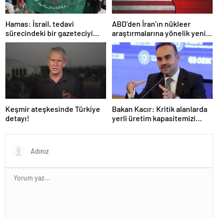
Hamas: İsrail, tedavi
ABD’den İran’ın nükleer
sürecindeki bir gazeteciyi
araştırmalarına yönelik yeni
öldürerek savaş suçu
yaptırımlar
işlemiştir
Keşmir ateşkesinde Türkiye
Bakan Kacır: Kritik alanlarda
detayı!
yerli üretim kapasitemizi
artıracağız