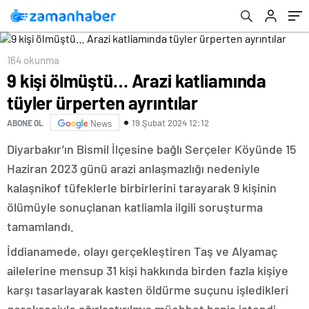
164 okunma
9 kişi ölmüştü… Arazi katliamında
tüyler ürperten ayrıntılar
19 Şubat 2024 12:12
ABONE OL
News
Diyarbakır’ın Bismil İlçesine bağlı Serçeler Köyünde 15
Haziran 2023 günü arazi anlaşmazlığı nedeniyle
kalaşnikof tüfeklerle birbirlerini tarayarak 9 kişinin
ölümüyle sonuçlanan katliamla ilgili soruşturma
tamamlandı.
İddianamede, olayı gerçekleştiren Taş ve Alyamaç
ailelerine mensup 31 kişi hakkında birden fazla kişiye
karşı tasarlayarak kasten öldürme suçunu işledikleri