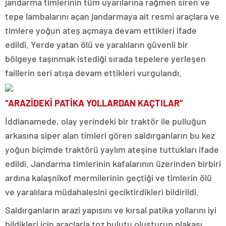
jandarma timlerinin tüm uyarılarına rağmen siren ve
tepe lambalarını açan jandarmaya ait resmi araçlara ve
timlere yoğun ateş açmaya devam ettikleri ifade
edildi. Yerde yatan ölü ve yaralıların güvenli bir
bölgeye taşınmak istediği sırada tepelere yerleşen
faillerin seri atışa devam ettikleri vurgulandı.
“ARAZİDEKİ PATİKA YOLLARDAN KAÇTILAR”
İddianamede, olay yerindeki bir traktör ile pulluğun
arkasına siper alan timleri gören saldırganların bu kez
yoğun biçimde traktörü yaylım ateşine tuttukları ifade
edildi. Jandarma timlerinin kafalarının üzerinden birbiri
ardına kalaşnikof mermilerinin geçtiği ve timlerin ölü
ve yaralılara müdahalesini geciktirdikleri bildirildi.
Saldırganların arazi yapısını ve kırsal patika yollarını iyi
bildikleri için araçlarla toz bulutu oluşturup plakası