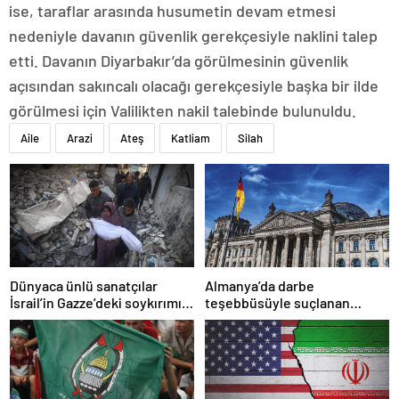
ise, taraflar arasında husumetin devam etmesi
nedeniyle davanın güvenlik gerekçesiyle naklini talep
etti. Davanın Diyarbakır’da görülmesinin güvenlik
açısından sakıncalı olacağı gerekçesiyle başka bir ilde
görülmesi için Valilikten nakil talebinde bulunuldu.
Aile
Arazi
Ateş
Katliam
Silah
Dünyaca ünlü sanatçılar
Almanya’da darbe
İsrail’in Gazze’deki soykırımını
teşebbüsüyle suçlanan
kınadı
örgüte ait dernek yasaklandı