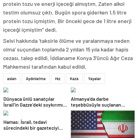
protein tozu ve enerji içeceği almıştım. Zaten alkol
testim olumsuz çıktı. Bugün spora giderken 1,5 litre
protein tozu içmiştim. Bir önceki gece de 1 litre enerji
içeceği içmiştim” dedi.
Selvi hakkında ‘taksirle ölüme ve yaralanmaya neden
olma’ suçundan toplamda 2 yıldan 15 yıla kadar hapis
cezası, talep edildi. İddianame Konya 3’üncü Ağır Ceza
Mahkemesi tarafından kabul edildi.
aslan
Aydınlatma
Hız
Kaza
Yayalar
Dünyaca ünlü sanatçılar
Almanya’da darbe
İsrail’in Gazze’deki soykırımını
teşebbüsüyle suçlanan
kınadı
örgüte ait dernek yasaklandı
Hamas: İsrail, tedavi
sürecindeki bir gazeteciyi
öldürerek savaş suçu