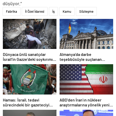
düşüyor.”
Fabrika
İl Özel İdaresi
İş
Kamu
Sözleşme
Dünyaca ünlü sanatçılar
Almanya’da darbe
İsrail’in Gazze’deki soykırımını
teşebbüsüyle suçlanan
kınadı
örgüte ait dernek yasaklandı
Hamas: İsrail, tedavi
ABD’den İran’ın nükleer
sürecindeki bir gazeteciyi
araştırmalarına yönelik yeni
öldürerek savaş suçu
yaptırımlar
işlemiştir