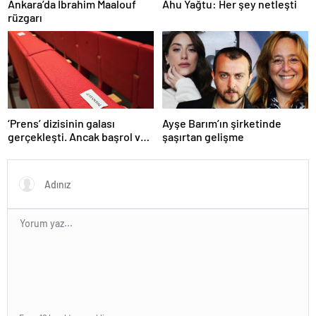
Ankara’da Ibrahim Maalouf
Ahu Yağtu: Her şey netleşti
rüzgarı
‘Prens’ dizisinin galası
Ayşe Barım’ın şirketinde
gerçekleşti. Ancak başrol ve
şaşırtan gelişme
teknik ekip katılmadı