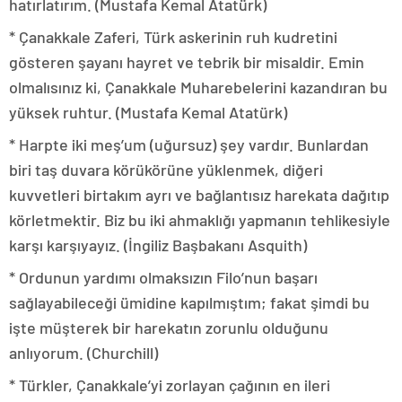
hatırlatırım. (Mustafa Kemal Atatürk)
* Çanakkale Zaferi, Türk askerinin ruh kudretini
gösteren şayanı hayret ve tebrik bir misaldir. Emin
olmalısınız ki, Çanakkale Muhare­belerini kazandıran bu
yüksek ruhtur. (Mustafa Kemal Atatürk)
* Harpte iki meş’um (uğursuz) şey vardır. Bunlardan
biri taş duva­ra körükörüne yüklenmek, diğeri
kuvvetleri birtakım ayrı ve bağlan­tısız harekata dağıtıp
körletmektir. Biz bu iki ahmaklığı yapmanın tehlikesiyle
karşı karşıyayız. (İngiliz Başbakanı Asquith)
* Ordunun yardımı olmaksızın Filo’nun başarı
sağlayabileceği ümidine kapılmıştım; fakat şimdi bu
işte müşterek bir harekatın zo­runlu olduğunu
anlıyorum. (Churchill)
* Türkler, Çanakkale’yi zorlayan çağının en ileri