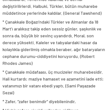
değiştirilirlerdi. Halbuki, Türkler, bütün muharebe
müddetince yerlerinde kaldılar. (General Tawshend)
* Çanakkale Boğazı’ndaki Türkler ve Almanlar da 18
Mart’ı aralık­sız takip eden sessiz günler, şaşkınlık ve
sonra da, büyük bir sevinç uyandırdı. Moral, son
derece yüksekti. Kaleler ve tabyalardaki ha­sar da
kolaylıkla giderilmiş olmakla beraber, ağır bataryaların
cep­hane durumu-ciddiyetini koruyordu. (Robert
Rhodes James)
* Çanakkale müdafaası, üç mucizeler muharebesidir.
Hali kurtar­dı; maziye hamaset ve azametini iade etti;
vatanımızı bir vatanı ebedi yaptı. (Sami Paşazade
Sezai)
* Zafer, “zafer benimdir” diyebilenindir,