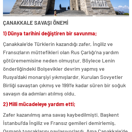
ÇANAKKALE SAVAŞI ÖNEMİ
1) Dünya tarihini değiştiren bir savunma;
Çanakkale’de Türklerin kazandığı zafer, İngiliz ve
Fransızların müttefikleri olan Rus Çarlığı’na yardım
götürememisine neden olmuştur. Böylece Lenin
önderliğindeki Bolşevikler devrim yapmış ve
Rusya’daki monarşiyi yıkmışlardır. Kurulan Sovyetler
Birliği savaştan çıkmış ve 1991’e kadar süren bir soğuk
savaşın da adımları atılmış oldu.
2) Milli mücadeleye yardım etti;
Zafer kazanılmış ama savaş kaybedilmişti. Başkent
İstanbul’da İngiliz ve Fransız gemileri demirlemiş,
Osmanlı topraklarını paylaşıyorlardı. Ama Çanakkale’de