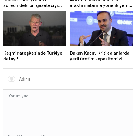
sürecindeki bir gazeteciyi
araştırmalarına yönelik yeni
öldürerek savaş suçu
yaptırımlar
işlemiştir
Keşmir ateşkesinde Türkiye
Bakan Kacır: Kritik alanlarda
detayı!
yerli üretim kapasitemizi
artıracağız