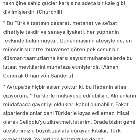
tekniğine sahip güçler karşısına adeta bir kale gibi
dikilmişlerdir. (Churchill)
* Bu Türk kıtaatının cesaret, metanet ve se’bat
cihetiyle takdir ve senaya liyakati, her şüphenin
fevkinde bulunmuştur. Donanmasının ateşiyle de, en
müessir surette muavenet gören pek cesur bir
düşman taarruzlarına karşı sayısız muharebelerde bu
kıtaat mevkilerini muhafaza etmişlerdir. (Alman
Generali Uman von Sanders)
* Avrupa’da hiçbir asker yoktur ki, bu ifadenin altını
çiziyorum, * Türklerle mukayese edilebilsin. Almanların
müdafaada gayet iyi oldukları kabul olunabilir. Fakat
siperlerde onlar dahi Türklerle kıyas edilemez. Misal
olarak Gelibolu’yu zikretmek isterim. Orada bizim gemi
ateşlerimizle büyük zayiata uğrayan kıtalar, Türk
olmasalardı. Yerlerinde kalamaz ve derhal