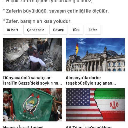
* Hiçbir zafere çiçekli yollardan gidilmez.
* Zaferin büyüklüğü, savaşın çetinliği ile ölçülür.
* Zafer, barışın en kısa yoludur.
18 Mart
Çanakkale
Savaşı
Türk
Zafer
Dünyaca ünlü sanatçılar
Almanya’da darbe
İsrail’in Gazze’deki soykırımını
teşebbüsüyle suçlanan
kınadı
örgüte ait dernek yasaklandı
Hamas: İsrail, tedavi
ABD’den İran’ın nükleer