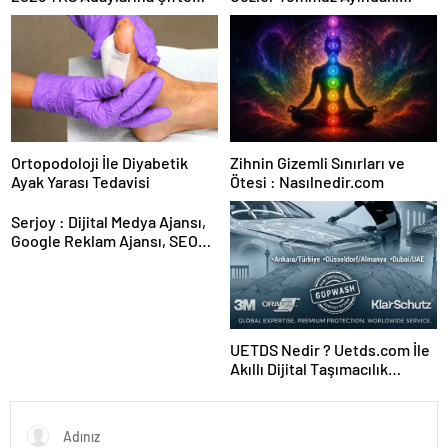
Güvence: Sabit Ücret ve
Karar Duruşmasına Çevrildi
Kesintisiz Burs
Ortopodoloji İle Diyabetik
Zihnin Gizemli Sınırları ve
Ayak Yarası Tedavisi
Ötesi : Nasılnedir.com
Serjoy : Dijital Medya Ajansı,
Google Reklam Ajansı, SEO
Ajansı ve Web Tasarım Ajansı
UETDS Nedir ? Uetds.com İle
Akıllı Dijital Taşımacılık
Yazılımı