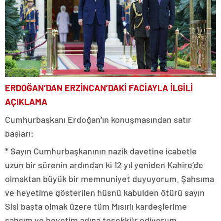
ERDOĞAN’DAN ERZİNCAN’DAKİ FACİAYLA İLGİLİ
AÇIKLAMA
Cumhurbaşkanı Erdoğan’ın konuşmasından satır
başları:
* Sayın Cumhurbaşkanının nazik davetine icabetle
uzun bir sürenin ardından ki 12 yıl yeniden Kahire’de
olmaktan büyük bir memnuniyet duyuyorum. Şahsıma
ve heyetime gösterilen hüsnü kabulden ötürü sayın
Sisi başta olmak üzere tüm Mısırlı kardeşlerime
şahsım ve heyetim adına teşekkür ediyorum.