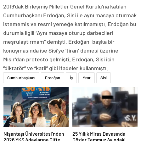
2019’dak Birleşmiş Milletler Genel Kurulu’na katılan
Cumhurbaşkanı Erdoğan, Sisi ile aynı masaya oturmak
istememiş ve resmi yemeğe katılmamıştı. Erdoğan bu
durumla ilgili “Aynı masaya oturup darbecileri
meşrulaştırmam” demişti. Erdoğan, başka bir
konuşmasında ise Sisi’ye ‘tiran’ demesi üzerine
Mısır’dan protesto gelmişti. Erdoğan, Sisi için
“diktatör” ve “katil” gibi ifadeler kullanmıştı.
Cumhurbaşkanı
Erdoğan
İş
Mısır
Sisi
Nişantaşı Üniversitesi’nden
25 Yıllık Miras Davasında
2026 YKS Adaylarına Çifte
Gözler Temmuz Ayındaki