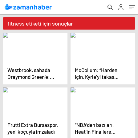
fitness etiketi için sonuçlar
Westbrook, sahada
McCollum: “Harden
Draymond Green’e:
için, Kyrie’yi takas
“Daha şut
ederdim…”
atamıyorsun!”
Frutti Extra Bursaspor,
“NBA’den bazıları,
yeni koçuyla imzaladı
Heat’in Finallere