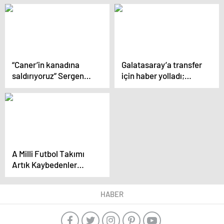
“Caner’in kanadına
Galatasaray’a transfer
saldırıyoruz” Sergen
için haber yolladı;
Yalçın’ın hücum
“İsterseniz imza
planları
atarım”
A Milli Futbol Takımı
Artık Kaybedenler
Ligine Düştü
HABER