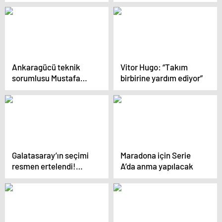
çıkışını ‘şans eseri’
olarak görüyor” iddiası
Ankaragücü teknik
Vitor Hugo: “Takım
sorumlusu Mustafa
birbirine yardım ediyor”
Dalcı: “Tek eksik
goldü”
Galatasaray’ın seçimi
Maradona için Serie
resmen ertelendi!…
A’da anma yapılacak