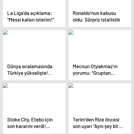
La Liga’da açıklama:
Ronaldo’nun kabusu
“Messi kalsın isterim!”
oldu: Sürpriz istatistik
Dünya sıralamasında
Mecnun Otyakmaz’ın
Türkiye yükselişte!..
yorumu: “Gruptan
neden çıkamayalım?”
Stoke City, Etebo için
Terim’den Rize öncesi
son kararını verdi!…
son uyarı “Aynı şey bir
daha asla olmasın”