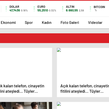
DOLAR
EURO
ALTIN
BITCOIN
47,7436
55,2510
6.660,55
%
0.18%
0.32%
2,59
Ekonomi
Spor
Kadın
Foto Galeri
Videolar
k kalan telefon, cinayetin
Açık kalan telefon, cinayeti
ilini ateşledi… Tüyler
fitilini ateşledi… Tüyler
erten ayrıntılar
ürperten ayrıntıları
dianamede ortaya çıktı
iddianamede ortaya çıktı