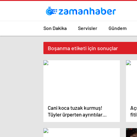
Son Dakika
Servisler
Gündem
Boşanma etiketi için sonuçlar
Cani koca tuzak kurmuş!
Açı
Tüyler ürperten ayrıntılar
fit
iddianamede ortaya çıktı
ürp
id