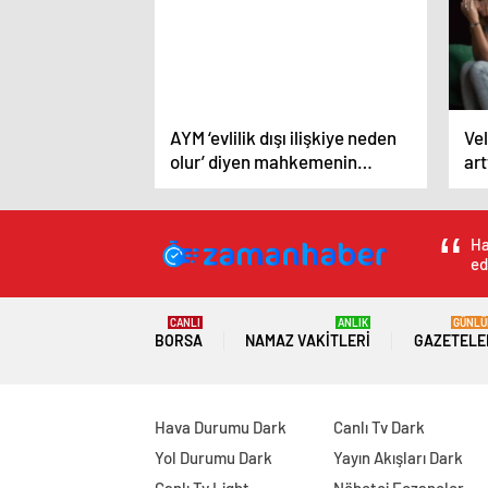
AYM ‘evlilik dışı ilişkiye neden
Vel
olur’ diyen mahkemenin
art
talebini kabul etti
Ha
ed
CANLI
ANLIK
GÜNLÜ
BORSA
NAMAZ VAKITLERI
GAZETELE
Hava Durumu Dark
Canlı Tv Dark
Yol Durumu Dark
Yayın Akışları Dark