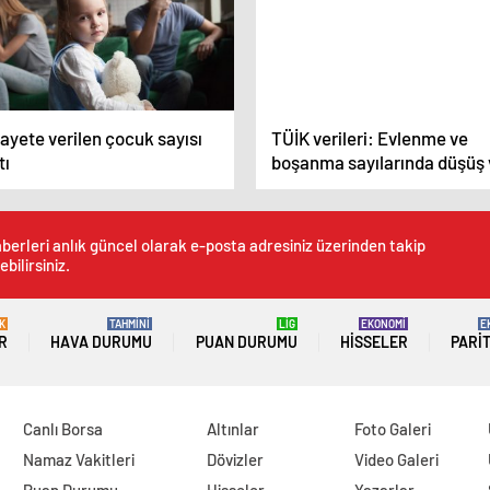
ayete verilen çocuk sayısı
TÜİK verileri: Evlenme ve
tı
boşanma sayılarında düşüş 
berleri anlık güncel olarak e-posta adresiniz üzerinden takip
ebilirsiniz.
K
TAHMİNİ
LİG
EKONOMİ
E
R
HAVA DURUMU
PUAN DURUMU
HISSELER
PARI
Canlı Borsa
Altınlar
Foto Galeri
Namaz Vakitleri
Dövizler
Video Galeri