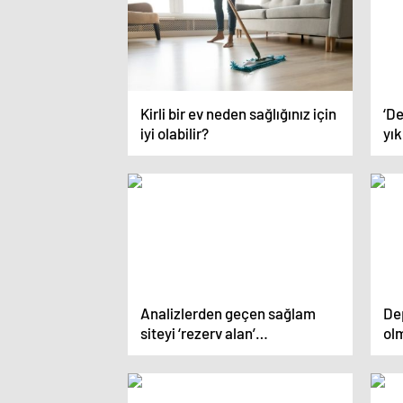
Kirli bir ev neden sağlığınız için
‘D
iyi olabilir?
yık
Analizlerden geçen sağlam
De
siteyi ‘rezerv alan’
olm
gerekçesiyle yıkacaklar