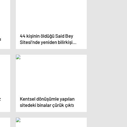
44 kişinin öldüğü Said Bey
ı
Sitesi’nde yeniden bilirkişi
talebi
z
Kentsel dönüşümle yapılan
sitedeki binalar çürük çıktı