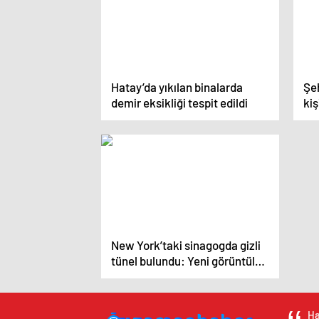
Hatay’da yıkılan binalarda
Şeh
demir eksikliği tespit edildi
kiş
New York’taki sinagogda gizli
tünel bulundu: Yeni görüntüler
ve iddialar ortaya atıldı
Ha