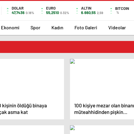
DOLAR
EURO
ALTIN
BITCOIN
47,7436
55,2510
6.660,55
%
0.18%
0.32%
2,59
Ekonomi
Spor
Kadın
Foto Galeri
Videolar
 kişinin öldüğü binaya
100 kişiye mezar olan binan
çak asma kat
müteahhidinden pişkin
savunma!