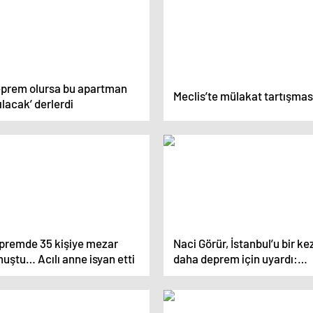
eprem olursa bu apartman
Meclis’te mülakat tartışmas
ılacak’ derlerdi
premde 35 kişiye mezar
Naci Görür, İstanbul’u bir ke
uştu… Acılı anne isyan etti
daha deprem için uyardı:
Doğudan batıya taşıyor