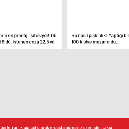
rin en prestijli sitesiydi! 115
Bu nasıl pişkinlik! Yaptığı bi
i öldü, istenen ceza 22,5 yıl
100 kişiye mezar oldu…
berleri anlık güncel olarak e-posta adresiniz üzerinden takip