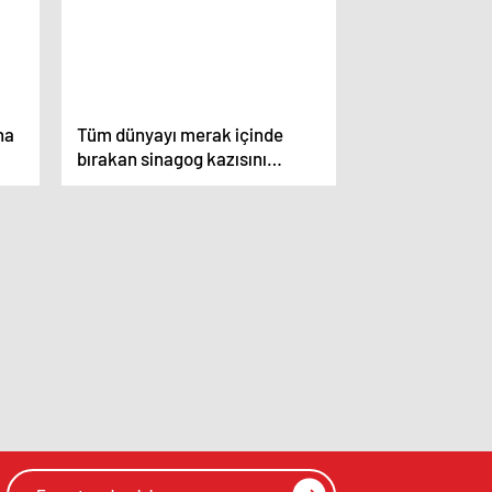
na
Tüm dünyayı merak içinde
bırakan sinagog kazısını
yapanlar serbest