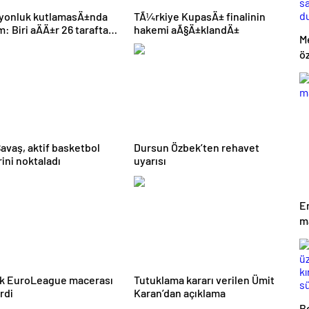
iyonluk kutlamasÄ±nda
TÃ¼rkiye KupasÄ± finalinin
: Biri aÄÄ±r 26 taraftar
hakemi aÃ§Ä±klandÄ±
M
±
öz
h
uç
avaş, aktif basketbol
Dursun Özbek’ten rehavet
rini noktaladı
uyarısı
E
m
lık EuroLeague macerası
Tutuklama kararı verilen Ümit
rdi
Karan’dan açıklama
B