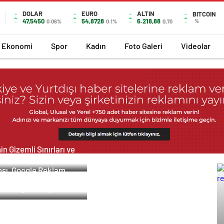
DOLAR
EURO
ALTIN
BITCOIN
47,5450
54,8728
6.218,88
%
0.06%
0.1%
0,70
Ekonomi
Spor
Kadın
Foto Galeri
Videolar
in Gizemli Sınırları ve
tal Medya
i : Nasılnedir.com
nsı, Google Reklam
DS Nedir ? Uetds.com
nsı, SEO Ajansı ve Web
Akıllı Dijital Taşımacılık
arım Ajansı
lımı