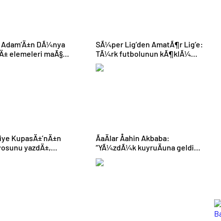
v Adam’Ä±n DÃ¼nya
SÃ¼per Lig’den AmatÃ¶r Lig’e:
Ä± elemeleri maÃ§
TÃ¼rk futbolunun kÃ¶klÃ¼
amÄ± aÃ§Ä±klandÄ±
kulÃ¼pleri dibi gÃ¶rdÃ¼
iye KupasÄ±’nÄ±n
ÃaÄlar Åahin Akbaba:
yosunu yazdÄ±,
“YÃ¼zdÃ¼k kuyruÄuna geldik,
yonunu belirledi:
takÄ±ma sahip Ã§Ä±kalÄ±m”
saray – Trabzonspor
nin skoru ve gol
larÄ±na kadar tahmin