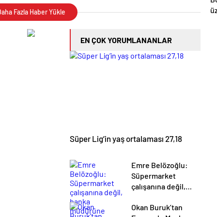
ü
aha Fazla Haber Yükle
kı
s
EN ÇOK YORUMLANANLAR
Süper Lig’in yaş ortalaması 27,18
Emre Belözoğlu:
Süpermarket
çalışanına değil,
banka müdürüne
Okan Buruk’tan
güvendik