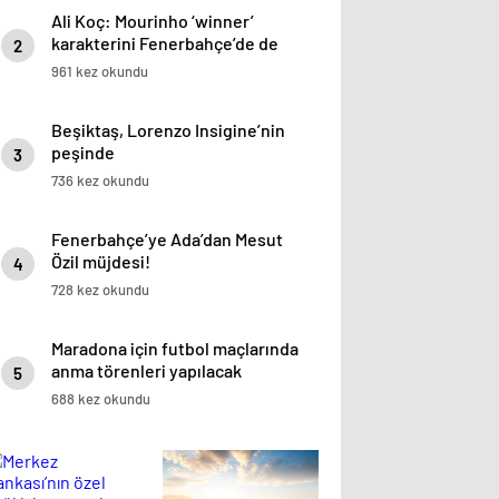
Ali Koç: Mourinho ‘winner’
karakterini Fenerbahçe’de de
2
uygulayacağını söyledi
961 kez okundu
Beşiktaş, Lorenzo Insigine’nin
peşinde
3
736 kez okundu
Fenerbahçe’ye Ada’dan Mesut
Özil müjdesi!
4
728 kez okundu
Maradona için futbol maçlarında
anma törenleri yapılacak
5
688 kez okundu