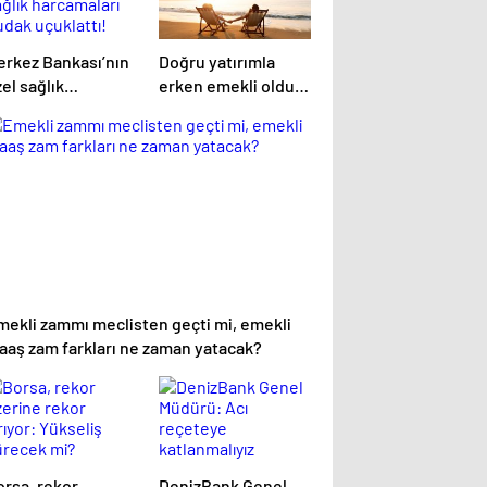
erkez Bankası’nın
Doğru yatırımla
el sağlık
erken emekli oldu,
arcamaları dudak
sırrını 5 maddede
uklattı!
anlattı
mekli zammı meclisten geçti mi, emekli
aaş zam farkları ne zaman yatacak?
orsa, rekor
DenizBank Genel