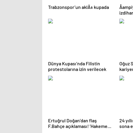
Trabzonspor’un aklÄ± kupada
Åamp
izdiham
yaralÄ
Dünya Kupası’nda Filistin
Oğuz S
protestolarına izin verilecek
kariye
Ertuğrul Doğan’dan flaş
24 yıl
F.Bahçe açıklaması! ‘Hakeme
sona e
telefon geliyor’