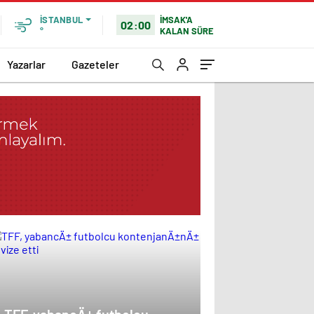
İMSAK'A
İSTANBUL
02:00
KALAN SÜRE
°
Yazarlar
Gazeteler