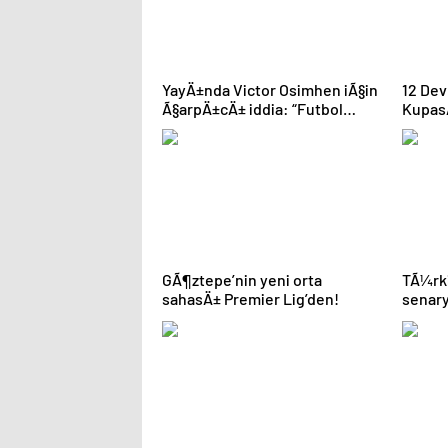
YayÄ±nda Victor Osimhen iÃ§in
12 De
Ã§arpÄ±cÄ± iddia: “Futbol
Kupas
tarihinin en bÃ¼yÃ¼k Åoku
progr
olur!”
GÃ¶ztepe’nin yeni orta
TÃ¼rk
sahasÄ± Premier Lig’den!
senar
Åampi
Galata
finali
dakika
geldi