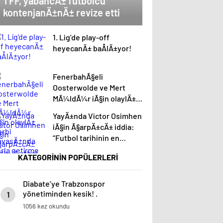
TFF, yabancÄ± futbolcu
kontenjanÄ±nÄ± revize etti
1. Lig’de play-off
heyecanÄ± baÅlÄ±yor!
FenerbahÃ§eli
Oosterwolde ve Mert
MÃ¼ldÃ¼r iÃ§in olaylÄ±
derbi davasÄ±nda zorla
YayÄ±nda Victor Osimhen
getirme kararÄ±
iÃ§in Ã§arpÄ±cÄ± iddia:
“Futbol tarihinin en
bÃ¼yÃ¼k Åoku olur!”
KATEGORİNİN POPÜLERLERİ
Diabate’ye Trabzonspor
yönetiminden kesik! .
1
1056 kez okundu