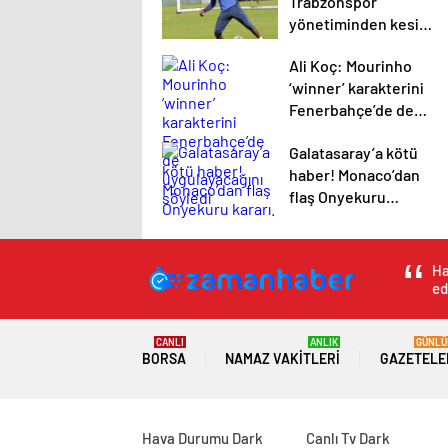
Trabzonspor
yönetiminden kesik!
.
Ali Koç: Mourinho
‘winner’ karakterini
Fenerbahçe’de de
uygulayacağını
Galatasaray’a kötü
söyledi
haber! Monaco’dan
flaş Onyekuru
kararı.
Ha
ed
CANLI
ANLIK
GÜNLÜ
BORSA
NAMAZ VAKITLERI
GAZETELE
Hava Durumu Dark
Canlı Tv Dark