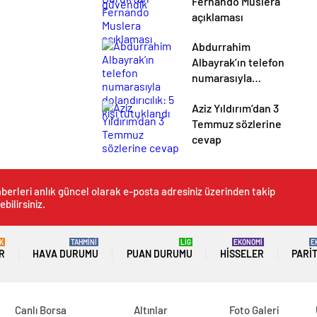
Fernando Muslera
açıklaması
Abdurrahim
Albayrak’ın telefon
numarasıyla
dolandırıcılık: 5 kişi
Aziz Yıldırım’dan 3
tutuklandı
Temmuz sözlerine
cevap
berleri anlık güncel olarak e-posta adresiniz üzerinden takip
ebilirsiniz.
K
TAHMİNİ
LİG
EKONOMİ
E
R
HAVA DURUMU
PUAN DURUMU
HISSELER
PARI
Canlı Borsa
Altınlar
Foto Galeri