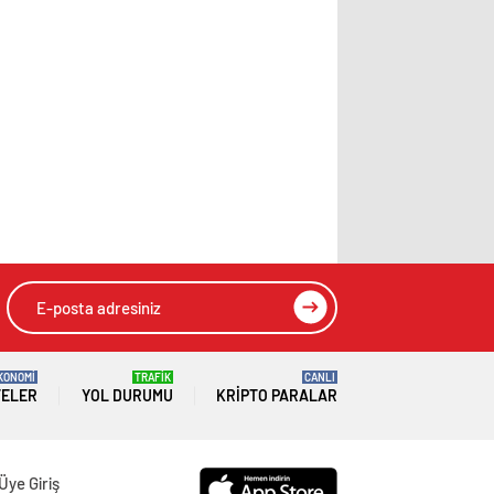
KONOMİ
TRAFİK
CANLI
TELER
YOL DURUMU
KRIPTO PARALAR
Üye Giriş