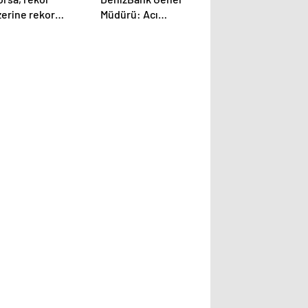
zerine rekor
Müdürü: Acı
rıyor: Yükseliş
reçeteye
ürecek mi?
katlanmalıyız